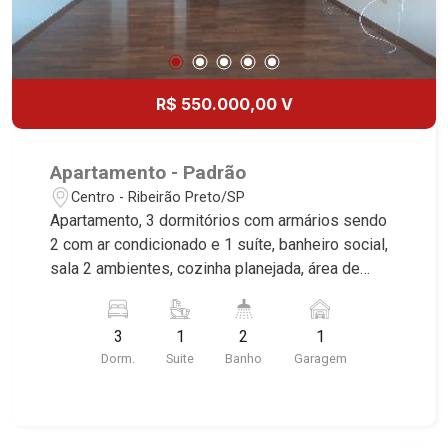
R$ 550.000,00 V
Apartamento - Padrão
Centro - Ribeirão Preto/SP
Apartamento, 3 dormitórios com armários sendo
2 com ar condicionado e 1 suíte, banheiro social,
sala 2 ambientes, cozinha planejada, área de
serviço, dependência de empregada, sacada, 1
vaga coberta, excelente localização, próximo ao
3
1
2
1
Shopping Santa Úrsula. * Imóvel alugado, ideal
Dorm.
Suite
Banho
Garagem
para renda.*