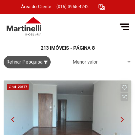
Área do Cliente
|
(016) 3965-4242
213 IMÓVEIS - PÁGINA 8
Refinar Pesquisa
Cód.
20377