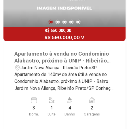
R$ 650.000,00
R$ 590.000,00 V
Apartamento à venda no Condomínio
Alabastro, próximo à UNIP - Ribeirão
Preto/SP.
Jardim Nova Aliança - Ribeirão Preto/SP
Apartamento de 140m² de área útil à venda no
Condomínio Alabastro, próximo à UNIP - Bairro
Jardim Nova Aliança, Ribeirão Preto/SP. Conheça
as características deste imóvel que a Martinelli
Imobiliária selecionou para você: - 140m² de área
3
1
4
2
útil - 3 dormitórios com armários sendo 1 suíte -
Dorm.
Suite
Banho
Garagens
Banheiro social - Sala 3 ambientes - Lavabo -
Cozinha e área de serviço planejadas - Banheiro