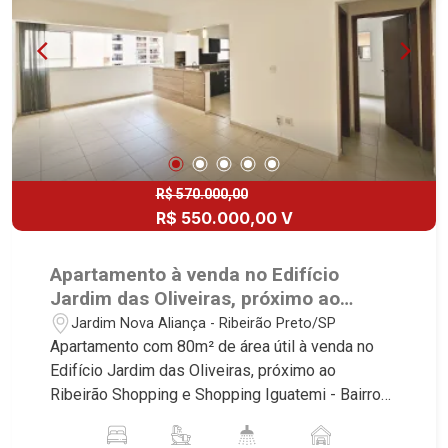
R$ 570.000,00
R$ 550.000,00 V
Apartamento à venda no Edifício
Jardim das Oliveiras, próximo ao
Ribeirão Shopping e Shopping
Jardim Nova Aliança - Ribeirão Preto/SP
Iguatemi - Ribeirão Preto/SP.
Apartamento com 80m² de área útil à venda no
Edifício Jardim das Oliveiras, próximo ao
Ribeirão Shopping e Shopping Iguatemi - Bairro
Jardim Nova Aliança, Ribeirão Preto/SP. Conheça
as características deste imóvel que a Martinelli