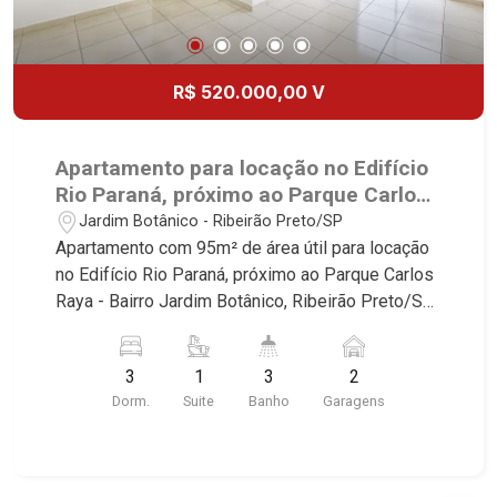
R$ 520.000,00 V
Apartamento para locação no Edifício
Rio Paraná, próximo ao Parque Carlos
Raya - Ribeirão Preto/SP.
Jardim Botânico - Ribeirão Preto/SP
Apartamento com 95m² de área útil para locação
no Edifício Rio Paraná, próximo ao Parque Carlos
Raya - Bairro Jardim Botânico, Ribeirão Preto/SP.
Conheça as características deste imóvel que a
Martinelli Imobiliária selecionou para você: -
3
1
3
2
95m² de área útil - 3 dormitórios com armários
Dorm.
Suite
Banho
Garagens
sendo 1 suíte com ar-condicionado - Banheiro
social - Sala 2 ambientes com ar-condicionado -
Lavabo - Cozinha e área de serviço planejadas -
Sacada - 2 vagas Martinelli Imobiliária -