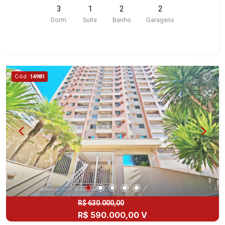
- Alto da Boa Vista | Ribeirão Preto.
3
1
2
2
Santa Úrsula.
Dorm.
Suite
Banho
Garagens
Cód.
14981
R$ 630.000,00
R$ 590.000,00 V