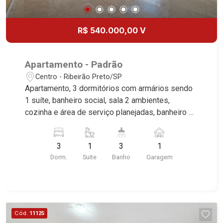
R$ 540.000,00 V
Apartamento - Padrão
Centro - Ribeirão Preto/SP
Apartamento, 3 dormitórios com armários sendo
1 suíte, banheiro social, sala 2 ambientes,
cozinha e área de serviço planejadas, banheiro de
serviço, sacada, 1 vaga coberta, excelente
localização, próximo a Av. Portugal. Martinelli
3
1
3
1
Imobiliária, referência no mercado imobiliário
Dorm.
Suite
Banho
Garagem
desde 2000. Especialistas em Venda e Locação!
Avenida João Fiúsa, 1051 - Alto da Boa Vista
| Ribeirão Preto.
Cód.
11125