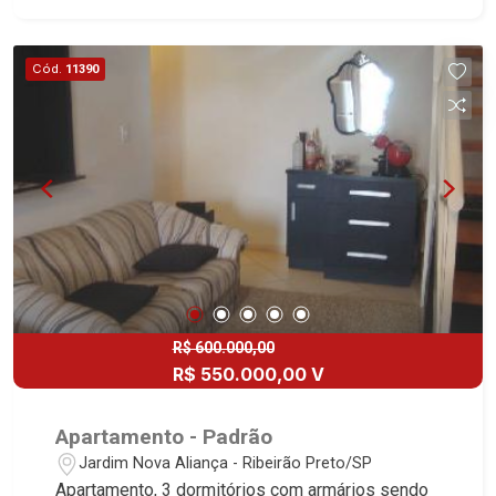
de serviço - Sacada - Iluminação - 2 vagas
cobertas Martinelli Imobiliária, referência no
mercado imobiliário desde 2000! Avenida João
Cód.
11390
Fiúsa, 1051 - Alto da Boa Vista | Ribeirão Preto.
R$ 600.000,00
R$ 550.000,00 V
Apartamento - Padrão
Jardim Nova Aliança - Ribeirão Preto/SP
Apartamento, 3 dormitórios com armários sendo