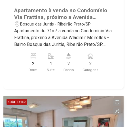
Apartamento à venda no Condomínio
Via Frattina, próximo a Avenida
Wladimir Meirelles - Ribeirão Preto/SP.
Bosque das Juritis - Ribeirão Preto/SP
Apartamento de 71m² a venda no Condomínio Via
Frattina, próximo a Avenida Wladimir Meirelles -
Bairro Bosque das Juritis, Ribeirão Preto/SP.
Conheça as características deste imóvel que a
Martinelli Imobiliária selecionou para você: -
2
1
2
2
71m² de área útil - 2 dormitórios com armários,
Dorm.
Suite
Banho
Garagens
sendo 1 suíte com ar-condicionado - Banheiro
social - Sala 2 ambientes - Lavabo - Cozinha e
área de serviço planejadas - Sacada - 2 vagas
Martinelli Imobiliária - excelência absoluta no
mercado imobiliário de Ribeirão Preto.
Cód.
14130
Referência em imóveis de alto padrão, somos
especialistas na venda e locação de
apartamentos nos condomínios mais desejados
da Zona Sul, reconhecidos por sua segurança,