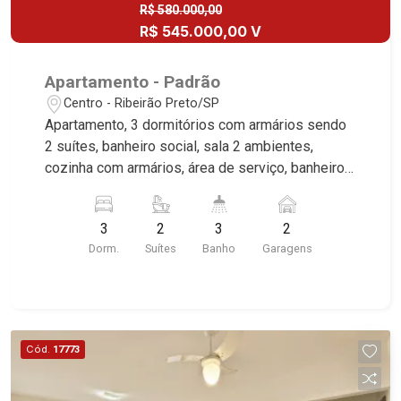
R$ 580.000,00
R$ 545.000,00 V
Apartamento - Padrão
Centro - Ribeirão Preto/SP
Apartamento, 3 dormitórios com armários sendo
2 suítes, banheiro social, sala 2 ambientes,
cozinha com armários, área de serviço, banheiro
de serviço, sacada, piso em carpete molina, 2
vagas cobertas, excelente localização, próximo
3
2
3
2
ao Santa Úrsula.
Dorm.
Suítes
Banho
Garagens
Cód.
17773