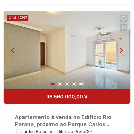
Cód.
17297
R$ 560.000,00 V
Apartamento à venda no Edifício Rio
Parana, próximo ao Parque Carlos
Raya - Ribeirão Preto/SP.
Jardim Botânico - Ribeirão Preto/SP