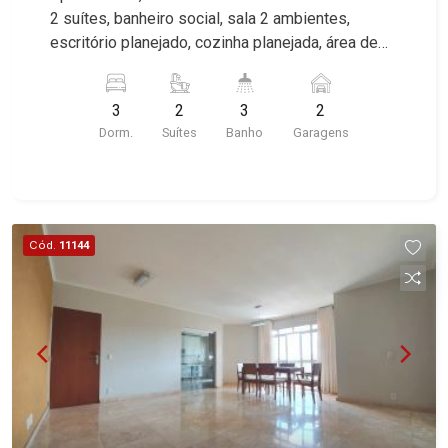
2 suítes, banheiro social, sala 2 ambientes,
escritório planejado, cozinha planejada, área de
serviço, 2 vagas cobertas, excelente localização
próximo ao Shopping Iguatemi.
3
2
3
2
Dorm.
Suítes
Banho
Garagens
Cód.
11144