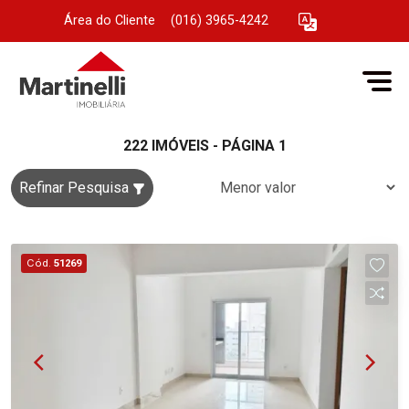
Área do Cliente
|
(016) 3965-4242
222 IMÓVEIS - PÁGINA 1
Refinar Pesquisa
Cód.
51269