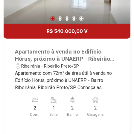
R$ 540.000,00 V
Apartamento à venda no Edifício
Hórus, próximo à UNAERP - Ribeirão
Preto/SP.
Ribeirânia - Ribeirão Preto/SP
Apartamento com 72m² de área útil à venda no
Edifício Hórus, próximo à UNAERP - Bairro
Ribeirânia, Ribeirão Preto/SP. Conheça as
características deste imóvel que a Martinelli
Imobiliária selecionou para você: - 72m² de área
2
1
2
2
útil - 2 dormitórios sendo 1 suíte - Banheiro
Dorm.
Suite
Banho
Garagens
social - Sala 2 ambientes - Cozinha - Área de
serviço - Sacada - 2 vagas Martinelli Imobiliária -
excelência absoluta no mercado imobiliário de