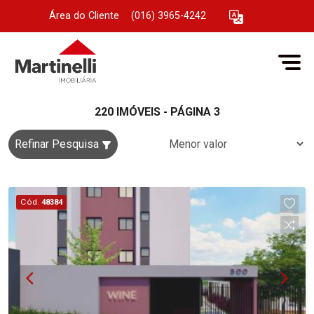
Área do Cliente
|
(016) 3965-4242
220 IMÓVEIS - PÁGINA 3
Refinar Pesquisa
Cód.
48384