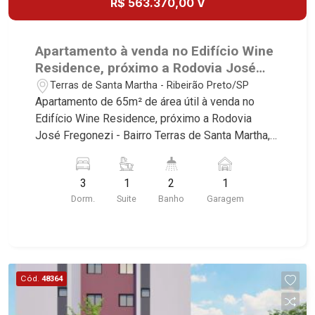
R$ 563.370,00 V
Apartamento à venda no Edifício Wine
Residence, próximo a Rodovia José
Fregonezi - Ribeirão Preto/SP.
Terras de Santa Martha - Ribeirão Preto/SP
Apartamento de 65m² de área útil à venda no
Edifício Wine Residence, próximo a Rodovia
José Fregonezi - Bairro Terras de Santa Martha,
Ribeirão Preto/SP. Conheça as características
deste imóvel que a Martinelli Imobiliária
3
1
2
1
selecionou para você: - 65m² de área útil - 2
Dorm.
Suite
Banho
Garagem
dormitórios sendo 1 suíte - Banheiro social - Sala
2 ambientes - Cozinha - Área de serviço - Sacada
- 1 vaga Martinelli Imobiliária, referência no
mercado imobiliário desde 2000! Avenida João
Fiúsa, 1051 - Alto da Boa Vista | Ribeirão Preto.
Cód.
48364