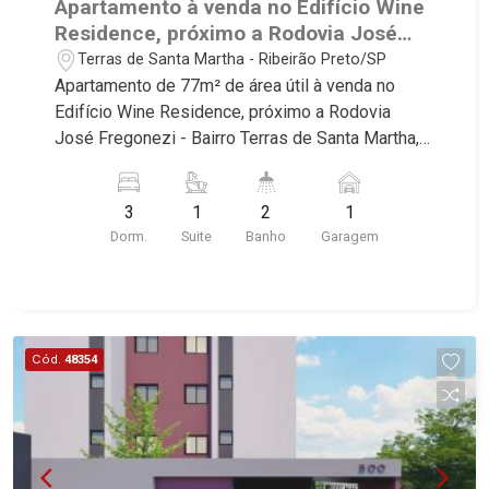
Apartamento à venda no Edifício Wine
Residence, próximo a Rodovia José
Fregonezi - Ribeirão Preto/SP.
Terras de Santa Martha - Ribeirão Preto/SP
Apartamento de 77m² de área útil à venda no
Edifício Wine Residence, próximo a Rodovia
José Fregonezi - Bairro Terras de Santa Martha,
Ribeirão Preto/SP. Conheça as características
deste imóvel que a Martinelli Imobiliária
3
1
2
1
selecionou para você: - 77m² de área útil - 3
Dorm.
Suite
Banho
Garagem
dormitórios sendo 1 suíte - Banheiro social - Sala
2 ambientes - Cozinha - Área de serviço - Sacada
- 1 vaga Martinelli Imobiliária, referência no
mercado imobiliário desde 2000! Avenida João
Fiúsa, 1051 - Alto da Boa Vista | Ribeirão Preto.
Cód.
48354