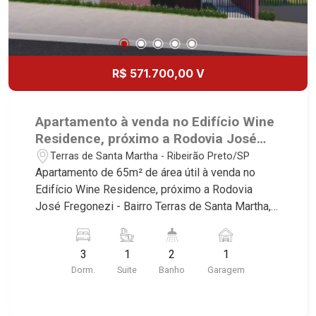
R$ 571.700,00 V
Apartamento à venda no Edifício Wine
Residence, próximo a Rodovia José
Fregonezi - Ribeirão Preto/SP.
Terras de Santa Martha - Ribeirão Preto/SP
Apartamento de 65m² de área útil à venda no
Edifício Wine Residence, próximo a Rodovia
José Fregonezi - Bairro Terras de Santa Martha,
Ribeirão Preto/SP. Conheça as características
deste imóvel que a Martinelli Imobiliária
3
1
2
1
selecionou para você: - 65m² de área útil - 3
Dorm.
Suite
Banho
Garagem
dormitórios sendo 1 suíte - Banheiro social - Sala
2 ambientes - Cozinha - Área de serviço - Sacada
- 1 vaga Martinelli Imobiliária, referência no