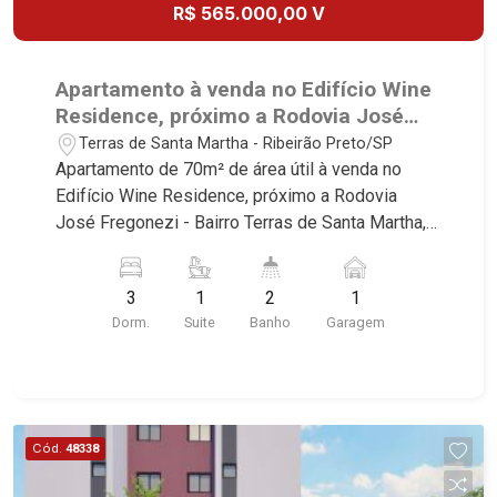
R$ 565.000,00 V
Apartamento à venda no Edifício Wine
Residence, próximo a Rodovia José
Fregonezi - Ribeirão Preto/SP.
Terras de Santa Martha - Ribeirão Preto/SP
Apartamento de 70m² de área útil à venda no
Edifício Wine Residence, próximo a Rodovia
José Fregonezi - Bairro Terras de Santa Martha,
Ribeirão Preto/SP. Conheça as características
deste imóvel que a Martinelli Imobiliária
3
1
2
1
selecionou para você: - 70m² de área útil - 3
Dorm.
Suite
Banho
Garagem
dormitórios sendo 1 suíte - Banheiro social - Sala
2 ambientes - Cozinha - Área de serviço - Sacada
- 1 vaga Martinelli Imobiliária, referência no
mercado imobiliário desde 2000! Avenida João
Fiúsa, 1051 - Alto da Boa Vista | Ribeirão Preto.
Cód.
48338