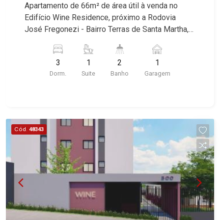
Apartamento de 66m² de área útil à venda no
Edifício Wine Residence, próximo a Rodovia
José Fregonezi - Bairro Terras de Santa Martha,
Ribeirão Preto/SP. Conheça as características
deste imóvel que a Martinelli Imobiliária
3
1
2
1
selecionou para você: - 66m² de área útil - 3
Dorm.
Suite
Banho
Garagem
dormitórios sendo 1 suíte - Banheiro social - Sala
2 ambientes - Cozinha - Área de serviço - Sacada
- 1 vaga Martinelli Imobiliária, referência no
mercado imobiliário desde 2000! Avenida João
Fiúsa, 1051 - Alto da Boa Vista | Ribeirão Preto.
Cód.
48343