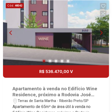
Fiúsa, 1051 - Alto da Boa Vista | Ribeirão Preto.
Cód.
48342
R$ 536.470,00 V
Apartamento à venda no Edifício Wine
Residence, próximo a Rodovia José
Fregonezi - Ribeirão Preto/SP.
Terras de Santa Martha - Ribeirão Preto/SP
Apartamento de 65m² de área útil à venda no