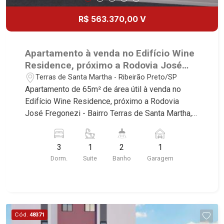
R$ 563.370,00 V
Apartamento à venda no Edifício Wine
Residence, próximo a Rodovia José
Fregonezi - Ribeirão Preto/SP.
Terras de Santa Martha - Ribeirão Preto/SP
Apartamento de 65m² de área útil à venda no
Edifício Wine Residence, próximo a Rodovia
José Fregonezi - Bairro Terras de Santa Martha,
Ribeirão Preto/SP. Conheça as características
deste imóvel que a Martinelli Imobiliária
3
1
2
1
selecionou para você: - 65m² de área útil - 3
Dorm.
Suite
Banho
Garagem
dormitórios sendo 1 suíte - Banheiro social - Sala
2 ambientes - Cozinha - Área de serviço - Sacada
- 1 vaga Martinelli Imobiliária, referência no
mercado imobiliário desde 2000! Avenida João
Fiúsa, 1051 - Alto da Boa Vista | Ribeirão Preto.
Cód.
48371