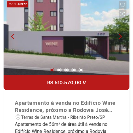
Fiúsa, 1051 - Alto da Boa Vista | Ribeirão Preto.
Cód.
48377
R$ 510.570,00 V
Apartamento à venda no Edifício Wine
Residence, próximo a Rodovia José
Fregonezi - Ribeirão Preto/SP.
Terras de Santa Martha - Ribeirão Preto/SP
Apartamento de 56m² de área útil à venda no
Edifício Wine Residence, próximo a Rodovia