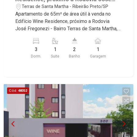
Fregonezi - Ribeirão Preto/SP.
Terras de Santa Martha - Ribeirão Preto/SP
Apartamento de 65m² de área útil à venda no
Edifício Wine Residence, próximo a Rodovia
José Fregonezi - Bairro Terras de Santa Martha,
Ribeirão Preto/SP. Conheça as características
deste imóvel que a Martinelli Imobiliária
3
1
2
1
selecionou para você: - 65m² de área útil - 3
Dorm.
Suite
Banho
Garagem
dormitórios sendo 1 suíte - Banheiro social - Sala
2 ambientes - Cozinha - Área de serviço - Sacada
- 1 vaga Martinelli Imobiliária, referência no
mercado imobiliário desde 2000! Avenida João
Fiúsa, 1051 - Alto da Boa Vista | Ribeirão Preto.
Cód.
48352