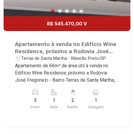
R$ 545.470,00 V
Apartamento à venda no Edifício Wine
Residence, próximo a Rodovia José
Fregonezi - Ribeirão Preto/SP.
Terras de Santa Martha - Ribeirão Preto/SP
Apartamento de 66m² de área útil à venda no
Edifício Wine Residence, próximo a Rodovia
José Fregonezi - Bairro Terras de Santa Martha,
Ribeirão Preto/SP. Conheça as características
deste imóvel que a Martinelli Imobiliária
3
1
2
1
selecionou para você: - 66m² de área útil - 3
Dorm.
Suite
Banho
Garagem
dormitórios sendo 1 suíte - Banheiro social - Sala
2 ambientes - Cozinha - Área de serviço - Sacada
- 1 vaga Martinelli Imobiliária, referência no
mercado imobiliário desde 2000! Avenida João