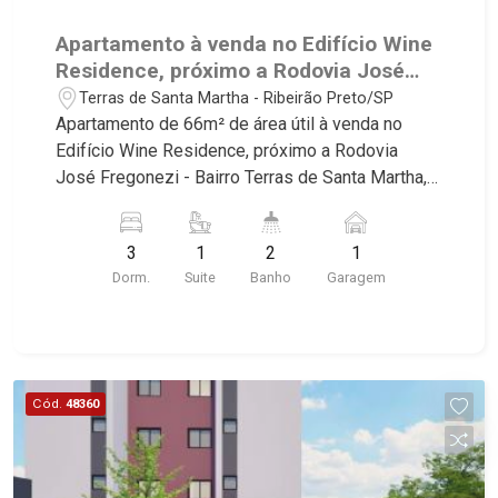
Apartamento à venda no Edifício Wine
Residence, próximo a Rodovia José
Fregonezi - Ribeirão Preto/SP.
Terras de Santa Martha - Ribeirão Preto/SP
Apartamento de 66m² de área útil à venda no
Edifício Wine Residence, próximo a Rodovia
José Fregonezi - Bairro Terras de Santa Martha,
Ribeirão Preto/SP. Conheça as características
deste imóvel que a Martinelli Imobiliária
3
1
2
1
selecionou para você: - 66m² de área útil - 3
Dorm.
Suite
Banho
Garagem
dormitórios sendo 1 suíte - Banheiro social - Sala
2 ambientes - Cozinha - Área de serviço - Sacada
- 1 vaga Martinelli Imobiliária, referência no
mercado imobiliário desde 2000! Avenida João
Fiúsa, 1051 - Alto da Boa Vista | Ribeirão Preto.
Cód.
48360