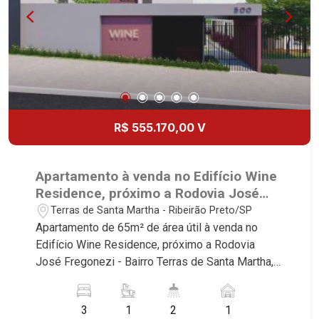
R$ 555.170,00 V
Apartamento à venda no Edifício Wine
Residence, próximo a Rodovia José
Fregonezi - Ribeirão Preto/SP.
Terras de Santa Martha - Ribeirão Preto/SP
Apartamento de 65m² de área útil à venda no
Edifício Wine Residence, próximo a Rodovia
José Fregonezi - Bairro Terras de Santa Martha,
Ribeirão Preto/SP. Conheça as características
deste imóvel que a Martinelli Imobiliária
3
1
2
1
selecionou para você: - 65m² de área útil - 3