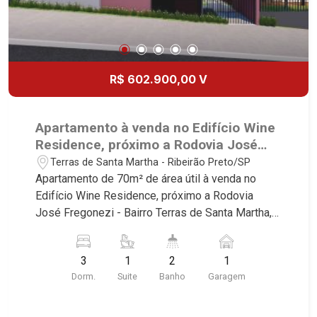
R$ 602.900,00 V
Apartamento à venda no Edifício Wine
Residence, próximo a Rodovia José
Fregonezi - Ribeirão Preto/SP.
Terras de Santa Martha - Ribeirão Preto/SP
Apartamento de 70m² de área útil à venda no
Edifício Wine Residence, próximo a Rodovia
José Fregonezi - Bairro Terras de Santa Martha,
Ribeirão Preto/SP. Conheça as características
deste imóvel que a Martinelli Imobiliária
3
1
2
1
selecionou para você: - 70m² de área útil - 3
Dorm.
Suite
Banho
Garagem
dormitórios sendo 1 suíte - Banheiro social - Sala
2 ambientes - Cozinha - Área de serviço - Sacada
- 1 vaga Martinelli Imobiliária, referência no