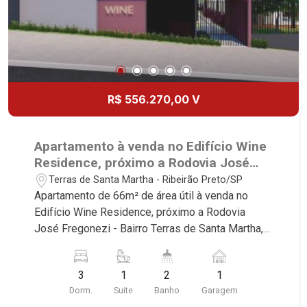
R$ 556.270,00 V
Apartamento à venda no Edifício Wine
Residence, próximo a Rodovia José
Fregonezi - Ribeirão Preto/SP.
Terras de Santa Martha - Ribeirão Preto/SP
Apartamento de 66m² de área útil à venda no
Edifício Wine Residence, próximo a Rodovia
José Fregonezi - Bairro Terras de Santa Martha,
Ribeirão Preto/SP. Conheça as características
deste imóvel que a Martinelli Imobiliária
3
1
2
1
selecionou para você: - 66m² de área útil - 3
Dorm.
Suite
Banho
Garagem
dormitórios sendo 1 suíte - Banheiro social - Sala