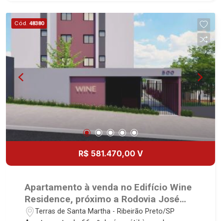
mercado imobiliário desde 2000! Avenida João
Fiúsa, 1051 - Alto da Boa Vista | Ribeirão Preto.
Cód.
48380
R$ 581.470,00 V
Apartamento à venda no Edifício Wine
Residence, próximo a Rodovia José
Fregonezi - Ribeirão Preto/SP.
Terras de Santa Martha - Ribeirão Preto/SP