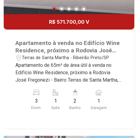
R$ 571.700,00 V
Apartamento à venda no Edifício Wine
Residence, próximo a Rodovia José
Fregonezi - Ribeirão Preto/SP.
Terras de Santa Martha - Ribeirão Preto/SP
Apartamento de 65m² de área útil à venda no
Edifício Wine Residence, próximo a Rodovia
José Fregonezi - Bairro Terras de Santa Martha,
Ribeirão Preto/SP. Conheça as características
deste imóvel que a Martinelli Imobiliária
3
1
2
1
selecionou para você: - 65m² de área útil - 3
Dorm.
Suite
Banho
Garagem
dormitórios sendo 1 suíte - Banheiro social - Sala
2 ambientes - Cozinha - Área de serviço - Sacada
- 1 vaga Martinelli Imobiliária, referência no
mercado imobiliário desde 2000! Avenida João