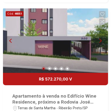
mercado imobiliário desde 2000! Avenida João
Fiúsa, 1051 - Alto da Boa Vista | Ribeirão Preto.
Cód.
48351
R$ 572.270,00 V
Apartamento à venda no Edifício Wine
Residence, próximo a Rodovia José
Fregonezi - Ribeirão Preto/SP.
Terras de Santa Martha - Ribeirão Preto/SP