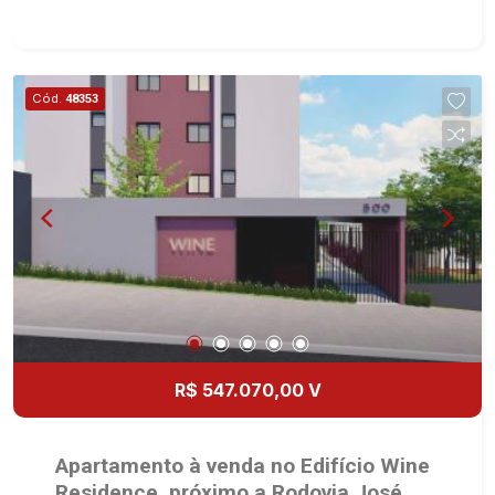
2 ambientes - Cozinha - Área de serviço - Sacada
- 1 vaga Martinelli Imobiliária, referência no
mercado imobiliário desde 2000! Avenida João
Fiúsa, 1051 - Alto da Boa Vista | Ribeirão Preto.
Cód.
48353
R$ 547.070,00 V
Apartamento à venda no Edifício Wine
Residence, próximo a Rodovia José