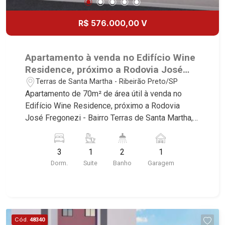
R$ 576.000,00 V
Apartamento à venda no Edifício Wine
Residence, próximo a Rodovia José
Fregonezi - Ribeirão Preto/SP.
Terras de Santa Martha - Ribeirão Preto/SP
Apartamento de 70m² de área útil à venda no
Edifício Wine Residence, próximo a Rodovia
José Fregonezi - Bairro Terras de Santa Martha,
Ribeirão Preto/SP. Conheça as características
deste imóvel que a Martinelli Imobiliária
3
1
2
1
selecionou para você: - 70m² de área útil - 3
Dorm.
Suite
Banho
Garagem
dormitórios sendo 1 suíte - Banheiro social - Sala
2 ambientes - Cozinha - Área de serviço - Sacada
- 1 vaga Martinelli Imobiliária, referência no
mercado imobiliário desde 2000! Avenida João
Fiúsa, 1051 - Alto da Boa Vista | Ribeirão Preto.
Cód.
48340