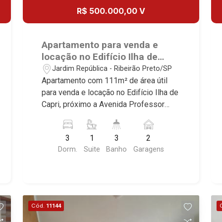
R$ 500.000,00 V
Apartamento para venda e
locação no Edifício Ilha de
Capri, próximo a Avenida
Jardim República - Ribeirão Preto/SP
Professor João Fiúsa - Ribeirão
Apartamento com 111m² de área útil
Preto/SP.
para venda e locação no Edifício Ilha de
Capri, próximo a Avenida Professor
João Fiúsa - Bairro República, Ribeirão
Preto/SP. Conheça as características
3
1
3
2
deste imóvel que a Martinelli
Dorm.
Suite
Banho
Garagens
Imobiliária selecionou para você: -
111m² de área útil - 3 dormitórios com
armários sendo 1 suíte com ar-
condicionado - Banheiro social - Sala 2
ambientes - Cozinha e área de serviço
Cód.
11144
planejadas - Despensa - Banheiro de