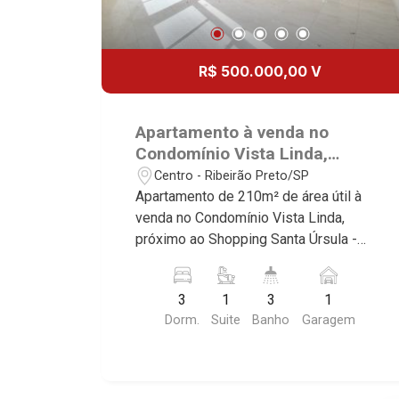
R$ 500.000,00 V
Apartamento à venda no
Condomínio Vista Linda,
próximo ao Shopping Santa
Centro - Ribeirão Preto/SP
Úrsula - Bairro Centro, Ribeirão
Apartamento de 210m² de área útil à
Preto/SP.
venda no Condomínio Vista Linda,
próximo ao Shopping Santa Úrsula -
Bairro Centro, Ribeirão Preto/SP.
Conheça as características deste
3
1
3
1
imóvel que a Martinelli Imobiliária
Dorm.
Suite
Banho
Garagem
selecionou para você: - 210m² de área
útil - 3 dormitórios com armários sendo
1 suíte - Lavabo - Sala 2 ambientes -
Banheiro social - Cozinha planejada -