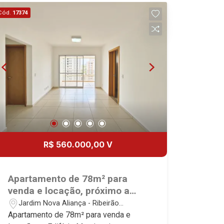
Cód.
17374
R$ 560.000,00 V
Apartamento de 78m² para
venda e locação, próximo a
Faculdade UNIP - Bairro Jardim
Jardim Nova Aliança - Ribeirão
Nova Aliança, Ribeirão
Preto/SP
Apartamento de 78m² para venda e