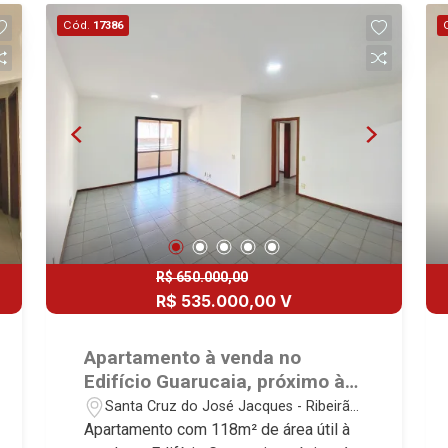
de serviço - Sacada - 2 vagas Martinelli
Cód.
17386
Imobiliária, referência no mercado
imobiliário desde 2000. Especialistas
em Venda, Locação e Lançamentos!
Avenida João Fiúsa, 1051 - Alto da Boa
Vista | Ribeirão Preto.
R$ 650.000,00
R$ 535.000,00 V
Apartamento à venda no
Edifício Guarucaia, próximo à
Avenida Maurílio Biagi -
Santa Cruz do José Jacques - Ribeirão
Ribeirão Preto/SP.
Preto/SP
Apartamento com 118m² de área útil à