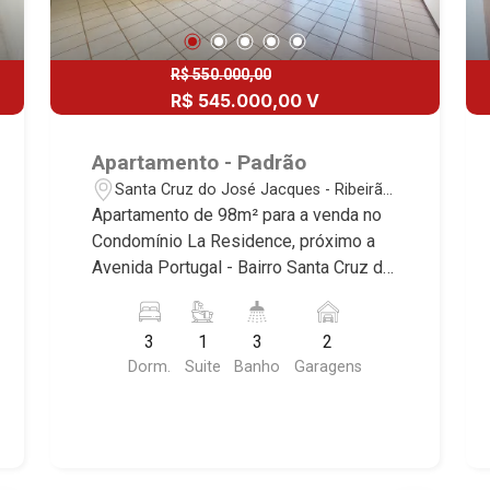
R$ 550.000,00
R$ 545.000,00 V
Apartamento - Padrão
Santa Cruz do José Jacques - Ribeirão
Preto/SP
Apartamento de 98m² para a venda no
Condomínio La Residence, próximo a
Avenida Portugal - Bairro Santa Cruz do
José Jacques, Ribeirão Preto/SP.
Conheça as características deste
3
1
3
2
imóvel que a Martinelli Imobiliária
Dorm.
Suite
Banho
Garagens
selecionou para você: - 98m² de área
útil - 3 dormitórios com armários sendo
1 suíte com ar-condicionado - Banheiro
social - Sala 3 ambientes - Cozinha
planejada - Área de serviço - Banheiro