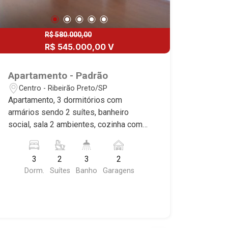
R$ 580.000,00
R$ 545.000,00 V
Apartamento - Padrão
Centro - Ribeirão Preto/SP
Apartamento, 3 dormitórios com
armários sendo 2 suítes, banheiro
social, sala 2 ambientes, cozinha com
armários, área de serviço, banheiro de
serviço, sacada, piso em carpete
3
2
3
2
molina, 2 vagas cobertas, excelente
Dorm.
Suítes
Banho
Garagens
localização, próximo ao Santa Úrsula.