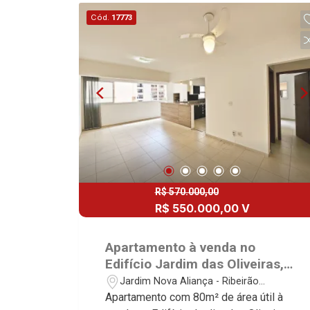
Área de serviço - 1 vaga Martinelli
Cód.
17773
Imobiliária, referência no mercado
imobiliário desde 2000. Especialistas
em Venda, Locação e Lançamentos!
Avenida João Fiúsa, 1051 - Alto da Boa
Vista | Ribeirão Preto.
R$ 570.000,00
R$ 550.000,00 V
Apartamento à venda no
Edifício Jardim das Oliveiras,
próximo ao Ribeirão Shopping
Jardim Nova Aliança - Ribeirão
e Shopping Iguatemi - Ribeirão
Preto/SP
Apartamento com 80m² de área útil à