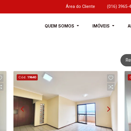
Área do Cliente
|
(016) 3965-
QUEM SOMOS
IMÓVEIS
A
Re
Cód.
19640