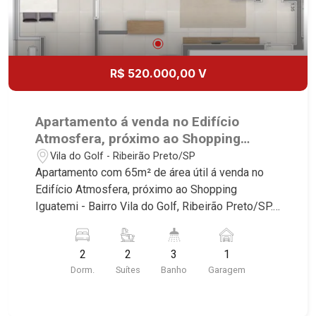
R$ 520.000,00 V
Apartamento á venda no Edifício
Atmosfera, próximo ao Shopping
Iguatemi - Ribeirão Preto/SP.
Vila do Golf - Ribeirão Preto/SP
Apartamento com 65m² de área útil á venda no
Edifício Atmosfera, próximo ao Shopping
Iguatemi - Bairro Vila do Golf, Ribeirão Preto/SP.
Conheça as características deste imóvel que a
Martinelli Imobiliária selecionou para você: -
2
2
3
1
65m² de área útil - 2 suítes - Sala 2 ambientes -
Dorm.
Suítes
Banho
Garagem
Lavabo - Cozinha - Área de serviço - Varanda
gourmet - Sacada técnica - 1 vaga Martinelli
Imobiliária - excelência absoluta no mercado