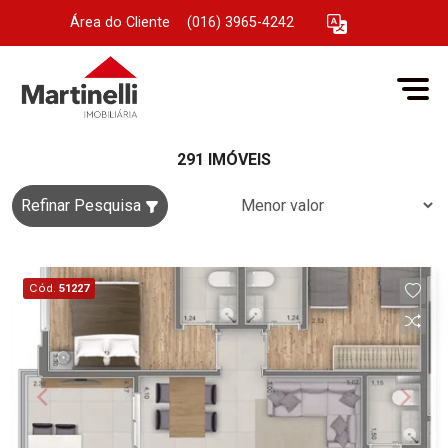
Área do Cliente
|
(016) 3965-4242
291 IMÓVEIS
Refinar Pesquisa
Cód.
51227