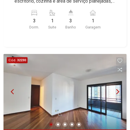
escritório, cozinha e área de serviço planejadas,
banheiro de serviço, quintal, corredor lateral, 1
vaga coberta, excelente localização, próximo a
3
1
3
1
Leais Paulista.
Dorm.
Suite
Banho
Garagem
Cód.
32230