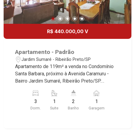
R$ 440.000,00 V
Apartamento - Padrão
Jardim Sumaré - Ribeirão Preto/SP
Apartamento de 119m² a venda no Condomínio
Santa Barbara, próximo à Avenida Caramuru -
Bairro Jardim Sumaré, Ribeirão Preto/SP.
Conheça as características deste imóvel que a
Martinelli Imobiliária selecionou para você: -
3
1
2
1
119m² de área útil - 3 dormitórios com armários e
Dorm.
Suite
Banho
Garagem
ar-condicionado sendo 1 suíte - Banheiro social -
Sala 2 ambientes - Cozinha e área de serviço
planejadas - Despensa - Sacada - 1 vaga
Martinelli Imobiliária, referência no mercado