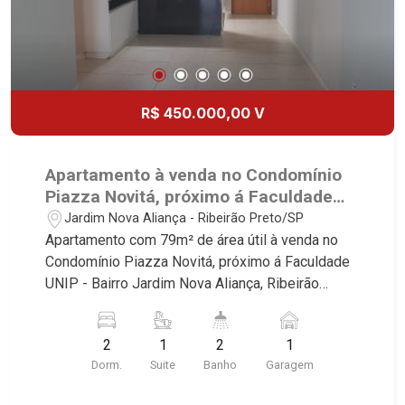
R$ 450.000,00 V
Apartamento à venda no Condomínio
Piazza Novitá, próximo á Faculdade
UNIP - Ribeirão Preto/SP.
Jardim Nova Aliança - Ribeirão Preto/SP
Apartamento com 79m² de área útil à venda no
Condomínio Piazza Novitá, próximo á Faculdade
UNIP - Bairro Jardim Nova Aliança, Ribeirão
Preto/SP. Conheça as características deste
imóvel que a Martinelli Imobiliária selecionou
2
1
2
1
para você: - 79m² de área útil - 2 dormitórios com
Dorm.
Suite
Banho
Garagem
armários e ar-condicionado sendo 1 suíte -
Banheiro social - Sala 2 ambientes - Cozinha e