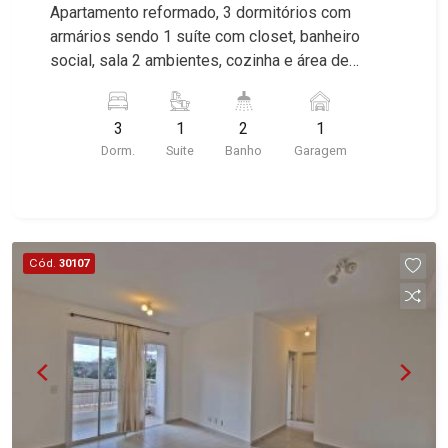
Apartamento reformado, 3 dormitórios com
armários sendo 1 suíte com closet, banheiro
social, sala 2 ambientes, cozinha e área de
serviço planejadas, banheiro de serviço, 1 vaga
coberta, excelente localização, próximo a Av.
3
1
2
1
Nove de Julho.
Dorm.
Suite
Banho
Garagem
Cód.
30107