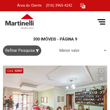
Área do Cliente
|
(016) 3965-4242
300 IMÓVEIS - PÁGINA 9
Refinar Pesquisa
Cód.
32307