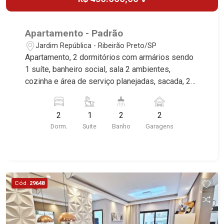
Apartamento - Padrão
Jardim República - Ribeirão Preto/SP
Apartamento, 2 dormitórios com armários sendo
1 suíte, banheiro social, sala 2 ambientes,
cozinha e área de serviço planejadas, sacada, 2
vagas cobertas, excelente localização, próximo
ao Tonin Superatacado. Martinelli Imobiliária,
2
1
2
2
referência no mercado imobiliário desde 2000.
Dorm.
Suite
Banho
Garagens
Especialistas em Venda e Locação! Avenida
João Fiúsa, 1051 - Alto da Boa Vista
| Ribeirão Preto.
Cód.
29648