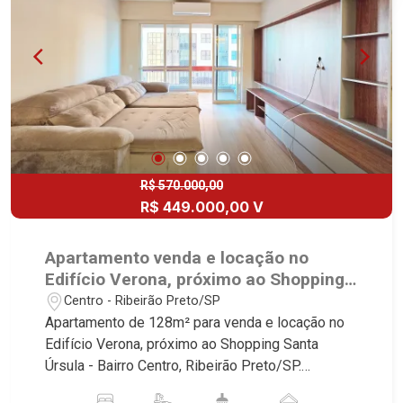
R$ 570.000,00
R$ 449.000,00 V
Apartamento venda e locação no
Edifício Verona, próximo ao Shopping
Santa Úrsula - Ribeirão Preto/SP.
Centro - Ribeirão Preto/SP
Apartamento de 128m² para venda e locação no
Edifício Verona, próximo ao Shopping Santa
Úrsula - Bairro Centro, Ribeirão Preto/SP.
Conheça as características deste imóvel que a