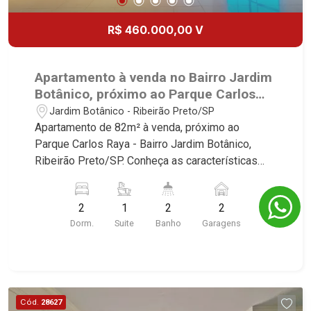
R$ 460.000,00 V
Apartamento à venda no Bairro Jardim
Botânico, próximo ao Parque Carlos
Raya - Ribeirão Preto/SP.
Jardim Botânico - Ribeirão Preto/SP
Apartamento de 82m² à venda, próximo ao
Parque Carlos Raya - Bairro Jardim Botânico,
Ribeirão Preto/SP. Conheça as características
deste imóvel que a Martinelli Imobiliária
selecionou para você: - 82m² de área útil - 2
2
1
2
2
dormitórios com armários e ar-condicionado,
Dorm.
Suite
Banho
Garagens
sendo 1 suíte - Banheiro social - Sala 2
ambientes - Sala de TV com painel Home Teather
planejado em toda parede - Cozinha e área de
serviço planejadas - Cooktop Brastemp - Forno
Brastemp - 4 sacadas - Iluminação - Rico em
Cód.
28627
armários planejados - Todo em porcelanato - 2