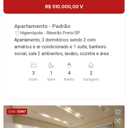
R$ 510.000,00 V
Apartamento - Padrão
Higienópolis - Ribeirão Preto/SP
Apartamento, 3 dormitórios sendo 2 com
armários e ar-condicionado e 1 suíte, banheiro
social, sala 2 ambientes, lavabo, cozinha e área
de serviço planejadas, dependência de
empregada, sacada fechada com vidro blindex, 2
3
1
4
2
vagas cobertas, excelente localização, próximo
Dorm.
Suite
Banho
Garagens
ao Shopping Santa Úrsula.
Cód.
32067