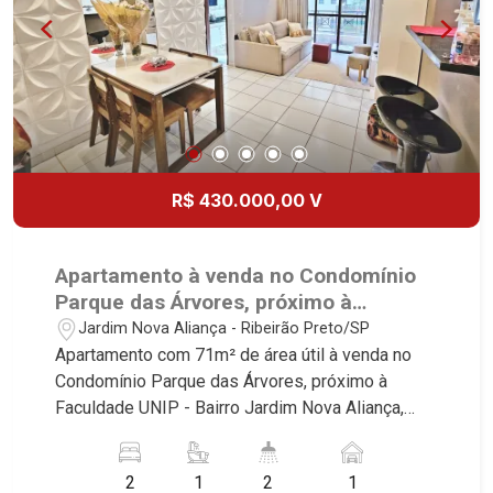
R$ 430.000,00 V
Apartamento à venda no Condomínio
Parque das Árvores, próximo à
Faculdade UNIP - Ribeirão Preto/SP.
Jardim Nova Aliança - Ribeirão Preto/SP
Apartamento com 71m² de área útil à venda no
Condomínio Parque das Árvores, próximo à
Faculdade UNIP - Bairro Jardim Nova Aliança,
Ribeirão Preto/SP. Conheça as características
deste imóvel que a Martinelli Imobiliária
2
1
2
1
selecionou para você: - 71m² de área útil - 2