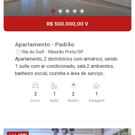
R$ 500.000,00 V
Apartamento - Padrão
Vila do Golf - Ribeirão Preto/SP
Apartamento, 2 dormitórios com armários, sendo
1 suíte com ar-condicionado, sala 2 ambientes,
banheiro social, cozinha e área de serviço
planejadas, sacada gourmet com churrasqueira, 1
vaga, excelente localização, próximo ao Shopping
2
1
2
1
Iguatemi. Martinelli Imobiliária, referência no
Dorm.
Suite
Banho
Garagem
mercado imobiliário desde 2000. Especialistas
em Venda e Locação! Avenida João Fiúsa, 1051 -
Alto da Boa Vista | Ribeirão Preto.
Cód.
30083