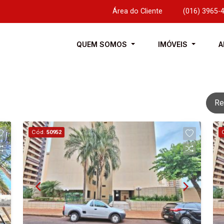
Área do Cliente
|
(016) 3965-
QUEM SOMOS
IMÓVEIS
A
Re
Cód.
50952