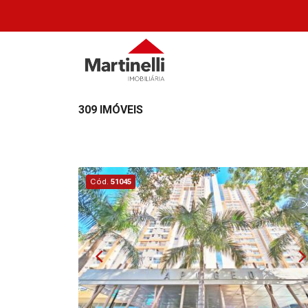
309 IMÓVEIS
Cód.
51045