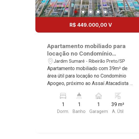
R$ 449.000,00 V
Apartamento mobiliado para
locação no Condomínio
Apogeo, próximo ao Assaí
Jardim Sumaré - Ribeirão Preto/SP
Atacadista - Ribeirão Preto/SP.
Apartamento mobiliado com 39m² de
área útil para locação no Condomínio
Apogeo, próximo ao Assaí Atacadista -
Bairro Jardim Sumaré, Ribeirão
Preto/SP. Conheça as características
1
1
1
39 m²
deste imóvel que a Martinelli
Dorm.
Banho
Garagem
A. Útil
Imobiliária selecionou para você: -
39m² de área útil - 1 dormitório com
armários e ar-condicionado - Banheiro
social - Sala 2 ambientes - Cozinha e