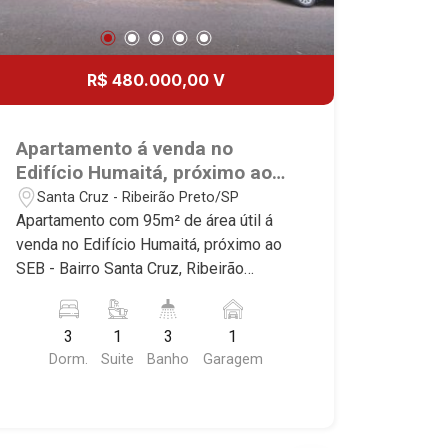
R$ 480.000,00 V
Apartamento á venda no
Edifício Humaitá, próximo ao
SEB - Ribeirão Preto/SP.
Santa Cruz - Ribeirão Preto/SP
Apartamento com 95m² de área útil á
venda no Edifício Humaitá, próximo ao
SEB - Bairro Santa Cruz, Ribeirão
Preto/SP. Conheça as características
deste imóvel que a Martinelli
3
1
3
1
Imobiliária selecionou para você: -
Dorm.
Suite
Banho
Garagem
95m² de área útil - 3 dormitórios com
armários, sendo 1 suíte - Banheiro
social - Sala 2 ambientes - Cozinha
planejada - Área de serviço - Sacada - 1