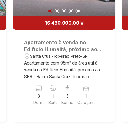
R$ 480.000,00 V
Apartamento à venda no
Edifício Humaitá, próximo ao
SEB - Ribeirão Preto/SP.
Santa Cruz - Ribeirão Preto/SP
Apartamento com 95m² de área útil à
venda no Edifício Humaitá, próximo ao
SEB - Bairro Santa Cruz, Ribeirão
Preto/SP. Conheça as características
deste imóvel que a Martinelli
3
1
3
1
Imobiliária selecionou para você: -
Dorm.
Suite
Banho
Garagem
95m² de área útil - 3 dormitórios com
armários, sendo 1 suíte - Banheiro
social - Sala 3 ambientes - Cozinha
planejada - Área de serviço - Sacada - 1