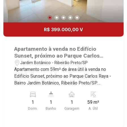
R$ 399.000,00 V
Apartamento à venda no Edifício
Sunset, próximo ao Parque Carlos
Raya - Ribeirão Preto/SP.
Jardim Botânico - Ribeirão Preto/SP
Apartamento com 59m² de área útil à venda no
Edifício Sunset, próximo ao Parque Carlos Raya -
Bairro Jardim Botânico, Ribeirão Preto/SP.
Conheça as características deste imóvel que a
Martinelli Imobiliária selecionou para você: -
1
1
1
59 m²
59m² de área útil - 1 suíte com armário - Sala 2
Dorm.
Banho
Garagem
A. Útil
ambientes - Cozinha e área de serviço
planejadas - Sacada - 1 vaga Martinelli Imobiliária
- excelência absoluta no mercado imobiliário de