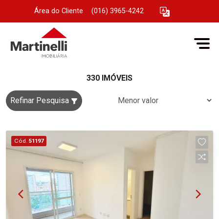
Área do Cliente
|
(016) 3965-4242
330 IMÓVEIS
Refinar Pesquisa
Cód.
51197