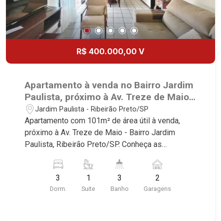
R$ 400.000,00 V
Apartamento à venda no Bairro Jardim
Paulista, próximo à Av. Treze de Maio -
Ribeirão Preto/SP.
Jardim Paulista - Ribeirão Preto/SP
Apartamento com 101m² de área útil à venda,
próximo à Av. Treze de Maio - Bairro Jardim
Paulista, Ribeirão Preto/SP. Conheça as
características deste imóvel que a Martinelli
Imobiliária selecionou para você: - 101m² de área
3
1
3
2
útil - 3 dormitórios com armários sendo 1 suíte -
Dorm.
Suite
Banho
Garagens
Banheiro social - Sala 2 ambientes - Cozinha e
área de serviço planejadas - Banheiro de serviço
- Sacada - 2 vagas paralelas Martinelli Imobiliária