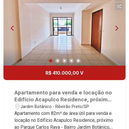
Lançamentos! Avenida João Fiúsa, 1051 - Alto da
Boa Vista | Ribeirão Preto.
R$ 410.000,00 V
Apartamento para venda e locação no
Edifício Acapulco Residence, próximo
ao Parque Carlos Raya - Ribeirão
Jardim Botânico - Ribeirão Preto/SP
Preto/SP.
Apartamento com 82m² de área útil para venda e
locação no Edifício Acapulco Residence, próximo
ao Parque Carlos Raya - Bairro Jardim Botânico,