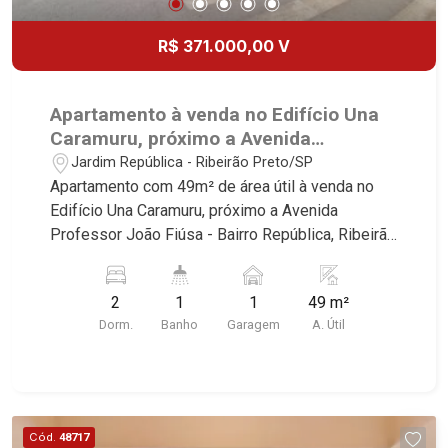
R$ 371.000,00 V
Apartamento à venda no Edifício Una
Caramuru, próximo a Avenida
Professor João Fiúsa - Ribeirão
Jardim República - Ribeirão Preto/SP
Preto/SP.
Apartamento com 49m² de área útil à venda no
Edifício Una Caramuru, próximo a Avenida
Professor João Fiúsa - Bairro República, Ribeirão
Preto/SP. Conheça as características deste
imóvel que a Martinelli Imobiliária selecionou
2
1
1
49 m²
para você: - 49m² de área útil - 2 dormitórios com
Dorm.
Banho
Garagem
A. Útil
armários e ar-condicionado - Banheiro social -
Sala 2 ambientes - Cozinha e área de serviço
planejadas - Sacada - 1 vaga Martinelli
Imobiliária, referência no mercado imobiliário
desde 2000. Especialistas em Venda, Locação e
Cód.
48717