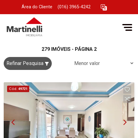
Área do Cliente
|
(016) 3965-4242
279 IMÓVEIS - PÁGINA 2
Refinar Pesquisa
Cód.
49721