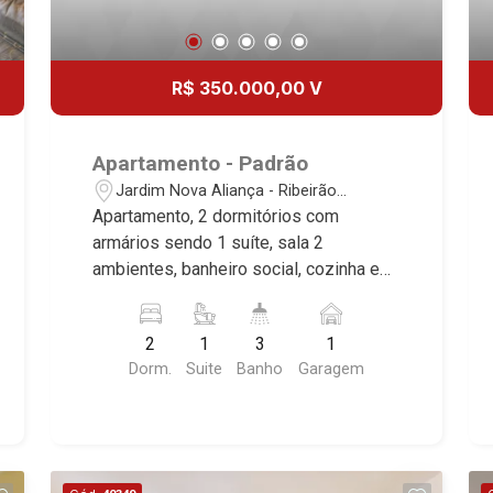
R$ 350.000,00 V
Apartamento - Padrão
Jardim Nova Aliança - Ribeirão
Preto/SP
Apartamento, 2 dormitórios com
armários sendo 1 suíte, sala 2
ambientes, banheiro social, cozinha e
área de serviço planejadas, sacada, 1
vaga coberta, excelente localização,
2
1
3
1
próximo a Faculdade UNIP.
Dorm.
Suite
Banho
Garagem