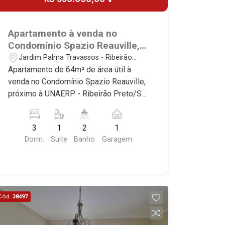
Apartamento à venda no
Condomínio Spazio Reauville,
próximo à UNAERP - Ribeirão
Jardim Palma Travassos - Ribeirão
Preto/SP
Preto/SP
Apartamento de 64m² de área útil à
venda no Condomínio Spazio Reauville,
próximo à UNAERP - Ribeirão Preto/SP
Conheça as características deste
imóvel que a Martinelli Imobiliária
3
1
2
1
selecionou para você: - 64m² de área
Dorm.
Suite
Banho
Garagem
útil - 3 dormitórios com armários sendo
1 suíte - Banheiro social - Sala 2
ambientes - Cozinha e área de serviço
planejadas - Sacada - 1 vaga Martinelli
Imobiliária, referência no mercado
Cód.
38497
imobiliário desde 2000! Avenida João
Fiúsa, 1051 - Alto da Boa Vista |