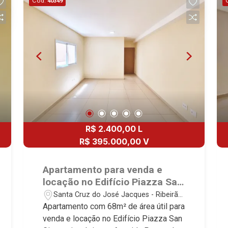
Cód.
40349
R$ 2.400,00 L
R$ 395.000,00 V
Apartamento para venda e
locação no Edifício Piazza San
Giovanni, próximo a Avenida
Santa Cruz do José Jacques - Ribeirão
Portugal - Ribeirão Preto/SP.
Preto/SP
Apartamento com 68m² de área útil para
venda e locação no Edifício Piazza San