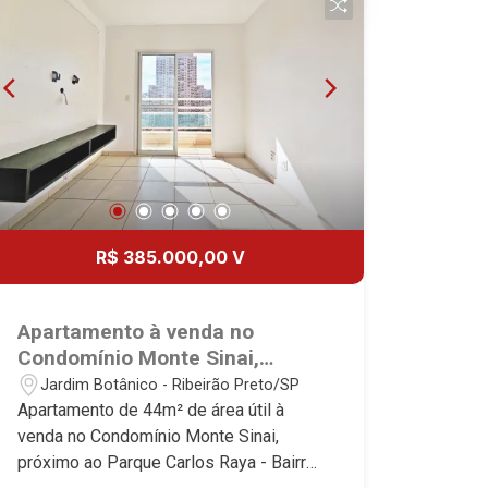
mercado imobiliário desde 2000.
Especialistas em Venda, Locação e
Lançamentos! Avenida João Fiúsa,
1051 - Alto da Boa Vista | Ribeirão
Preto.
R$ 385.000,00 V
Apartamento à venda no
Condomínio Monte Sinai,
próximo ao Parque Carlos Raya
Jardim Botânico - Ribeirão Preto/SP
- Ribeirão Preto/SP.
Apartamento de 44m² de área útil à
venda no Condomínio Monte Sinai,
próximo ao Parque Carlos Raya - Bairro