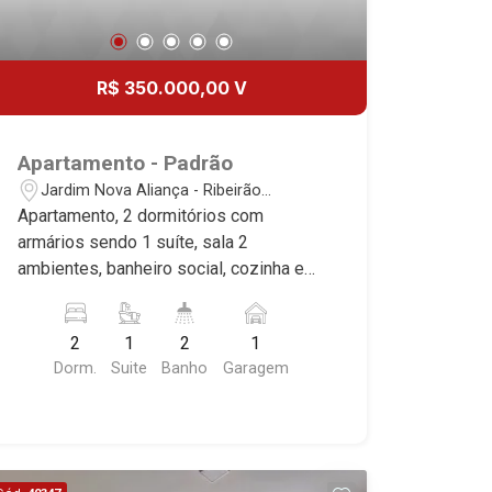
R$ 350.000,00 V
Apartamento - Padrão
Jardim Nova Aliança - Ribeirão
Preto/SP
Apartamento, 2 dormitórios com
armários sendo 1 suíte, sala 2
ambientes, banheiro social, cozinha e
área de serviço planejadas, sacada, 1
vaga coberta, excelente localização,
2
1
2
1
próximo a Faculdade UNIP.
Dorm.
Suite
Banho
Garagem