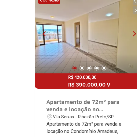
Cód.
40360
R$ 420.000,00
R$ 390.000,00 V
Apartamento de 72m² para
venda e locação no
Condomínio Amadeus.
Vila Seixas - Ribeirão Preto/SP
Excelente localização, próximo
Apartamento de 72m² para venda e
à Avenida Portugal - Bairro Vila
locação no Condomínio Amadeus,