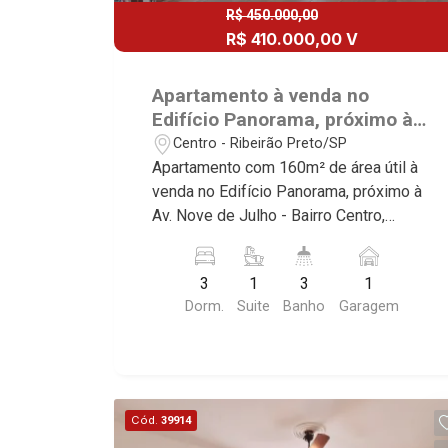
R$ 450.000,00
R$ 410.000,00 V
Apartamento à venda no
Edifício Panorama, próximo à
Av. Nove de Julho - Ribeirão
Centro - Ribeirão Preto/SP
Preto/SP.
Apartamento com 160m² de área útil à
venda no Edifício Panorama, próximo à
Av. Nove de Julho - Bairro Centro,
Ribeirão Preto/SP. Conheça as
características deste imóvel que a
3
1
3
1
Martinelli Imobiliária selecionou para
Dorm.
Suite
Banho
Garagem
você: - 160m² de área útil - 3
dormitórios com armários e ar-
condicionado, sendo 1 suíte - Banheiro
social - Sala 2 ambientes - Cozinha e
área de serviço planejadas -
Cód.
39914
Dependência de empregada - 1 vaga