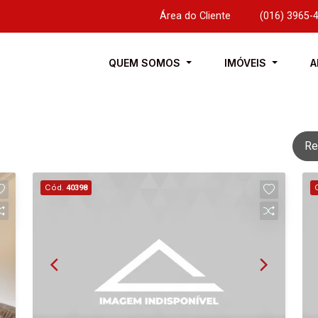
Área do Cliente
|
(016) 3965-
QUEM SOMOS
IMÓVEIS
A
Re
Cód.
40398