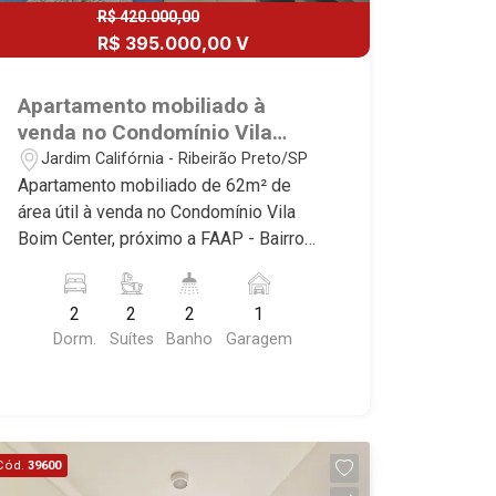
R$ 420.000,00
R$ 395.000,00 V
Apartamento mobiliado à
venda no Condomínio Vila
Boim Center, próximo a FAAP -
Jardim Califórnia - Ribeirão Preto/SP
Ribeirão Preto/SP.
Apartamento mobiliado de 62m² de
área útil à venda no Condomínio Vila
Boim Center, próximo a FAAP - Bairro
Jardim São Luiz, Ribeirão Preto/SP.
Conheça as características deste
2
2
2
1
imóvel que a Martinelli Imobiliária
Dorm.
Suítes
Banho
Garagem
selecionou para você: - 62m² de área
útil - 2 suítes sendo 1 com armários e
ar-condicionado - Banheiro social - Sala
2 ambientes - Cozinha planejada - Área
de serviço - Sacada gourmet - 1 vaga
Cód.
39600
Martinelli Imobiliária, referência no