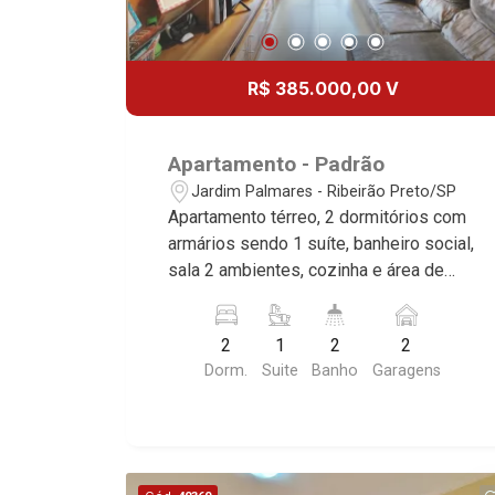
R$ 385.000,00 V
Apartamento - Padrão
Jardim Palmares - Ribeirão Preto/SP
Apartamento térreo, 2 dormitórios com
armários sendo 1 suíte, banheiro social,
sala 2 ambientes, cozinha e área de
serviço, quintal, 2 vagas cobertas,
excelente localização, próximo Rodovia
2
1
2
2
Anhanguera.
Dorm.
Suite
Banho
Garagens