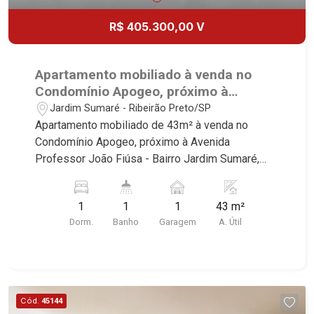
R$ 405.300,00 V
Apartamento mobiliado à venda no
Condomínio Apogeo, próximo à
Avenida Professor João Fiúsa -
Jardim Sumaré - Ribeirão Preto/SP
Ribeirão Preto/SP.
Apartamento mobiliado de 43m² à venda no
Condomínio Apogeo, próximo à Avenida
Professor João Fiúsa - Bairro Jardim Sumaré,
Ribeirão Preto/SP. Conheça as características
deste imóvel que a Martinelli Imobiliária
1
1
1
43 m²
selecionou para você: - 43m² de área útil - 1 suíte
Dorm.
Banho
Garagem
A. Útil
com armários e ar-condicionado - Sala 2
ambientes - Cozinha e área de serviço
planejadas - Sacada - Iluminação - 1 vaga
Martinelli Imobiliária, referência no mercado
imobiliário desde 2000. Especialistas em Venda,
Cód.
45144
Locação e Lançamentos! Avenida João Fiúsa,