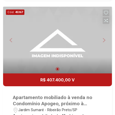
Martinelli Imobiliária, referência no mercado
imobiliário desde 2000. Especialistas em Venda,
Cód.
45367
Locação e Lançamentos! Avenida João Fiúsa,
1051 - Alto da Boa Vista | Ribeirão Preto.
R$ 407.400,00 V
Apartamento mobiliado à venda no
Condomínio Apogeo, próximo à
Avenida Professor João Fiúsa -
Jardim Sumaré - Ribeirão Preto/SP