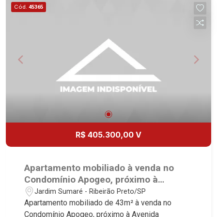
imobiliário desde 2000. Especialistas em Venda,
Cód.
45365
Locação e Lançamentos! Avenida João Fiúsa,
1051 - Alto da Boa Vista | Ribeirão Preto.
R$ 405.300,00 V
Apartamento mobiliado à venda no
Condomínio Apogeo, próximo à
Avenida Professor João Fiúsa -
Jardim Sumaré - Ribeirão Preto/SP
Ribeirão Preto/SP.
Apartamento mobiliado de 43m² à venda no
Condomínio Apogeo, próximo à Avenida