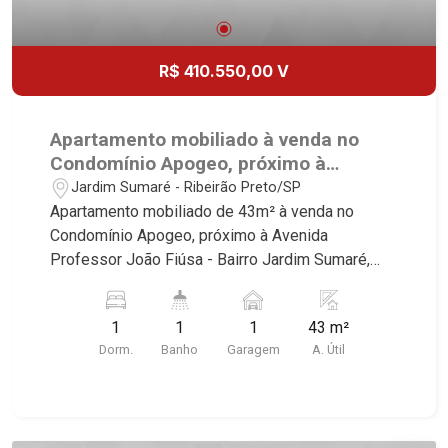
R$ 410.550,00 V
Apartamento mobiliado à venda no
Condomínio Apogeo, próximo à
Avenida Professor João Fiúsa -
Jardim Sumaré - Ribeirão Preto/SP
Ribeirão Preto/SP.
Apartamento mobiliado de 43m² à venda no
Condomínio Apogeo, próximo à Avenida
Professor João Fiúsa - Bairro Jardim Sumaré,
Ribeirão Preto/SP. Conheça as características
deste imóvel que a Martinelli Imobiliária
1
1
1
43 m²
selecionou para você: - 43m² de área útil - 1 suíte
Dorm.
Banho
Garagem
A. Útil
com armários e ar-condicionado - Sala 2
ambientes - Cozinha e área de serviço
planejadas - Sacada - Iluminação - 1 vaga
Martinelli Imobiliária, referência no mercado