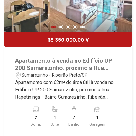
R$ 350.000,00 V
Apartamento à venda no Edifício UP
200 Sumarezinho, próximo a Rua
Itapetininga - Ribeirão Preto/SP.
Sumarezinho - Ribeirão Preto/SP
Apartamento com 62m² de área útil à venda no
Edifício UP 200 Sumarezinho, próximo a Rua
Itapetininga - Bairro Sumarezinho, Ribeirão
Preto/SP. Conheça as características deste
imóvel que a Martinelli Imobiliária selecionou
2
1
2
1
para você: - 62m² de área útil - 2 dormitórios com
Dorm.
Suite
Banho
Garagem
armários sendo 1 suíte com ar-condicionado -
Banheiro social - Sala 2 ambientes com ar-