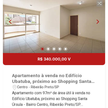
1051 - Alto da Boa Vista | Ribeirão Preto.
R$ 340.000,00 V
Apartamento à venda no Edifício
Ubatuba, próximo ao Shopping Santa
Úrsula - Ribeirão Preto/SP.
Centro - Ribeirão Preto/SP
Apartamento com 97m² de área útil à venda no
Edifício Ubatuba, próximo ao Shopping Santa
Úrsula - Bairro Centro, Ribeirão Preto/SP.