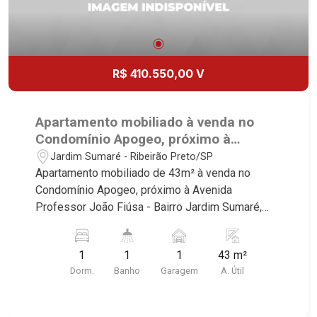
R$ 410.550,00 V
Apartamento mobiliado à venda no
Condomínio Apogeo, próximo à
Avenida Professor João Fiúsa -
Jardim Sumaré - Ribeirão Preto/SP
Ribeirão Preto/SP.
Apartamento mobiliado de 43m² à venda no
Condomínio Apogeo, próximo à Avenida
Professor João Fiúsa - Bairro Jardim Sumaré,
Ribeirão Preto/SP. Conheça as características
deste imóvel que a Martinelli Imobiliária
1
1
1
43 m²
selecionou para você: - 43m² de área útil - 1 suíte
Dorm.
Banho
Garagem
A. Útil
com armários e ar-condicionado - Sala 2
ambientes - Cozinha e área de serviço
planejadas - Sacada - Iluminação - 1 vaga