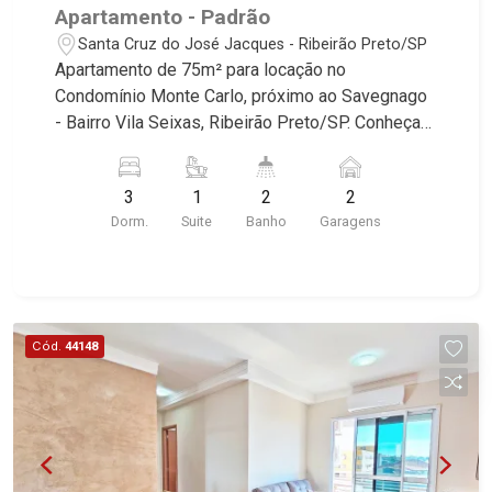
Apartamento - Padrão
Santa Cruz do José Jacques - Ribeirão Preto/SP
Apartamento de 75m² para locação no
Condomínio Monte Carlo, próximo ao Savegnago
- Bairro Vila Seixas, Ribeirão Preto/SP. Conheça
as características deste imóvel que a Martinelli
Imobiliária selecionou para você: - 75m² de área
3
1
2
2
útil - 3 dormitórios com armários, sendo 1 suíte -
Dorm.
Suite
Banho
Garagens
Banheiro social - Sala 2 ambientes - Cozinha e
área de serviço planejadas - Despensa - Sacada
- 2 vagas Martinelli Imobiliária, referência no
mercado imobiliário desde 2000. Especialistas
em Venda e Locação! Avenida João Fiúsa, 1051 -
Cód.
44148
Alto da Boa Vista | Ribeirão Preto.