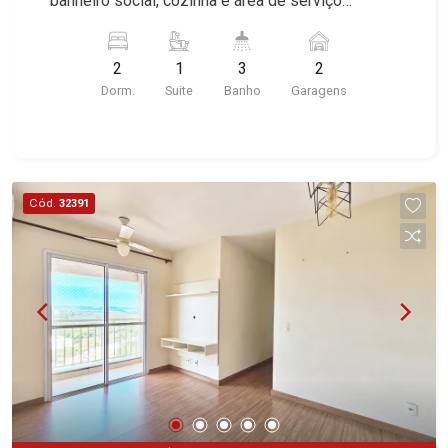
banheiro social, cozinha e área de serviço
planejadas, despensa, sacada, excelente
localização, próximo a Unaerp.
2
1
3
2
Dorm.
Suite
Banho
Garagens
Cód.
32391