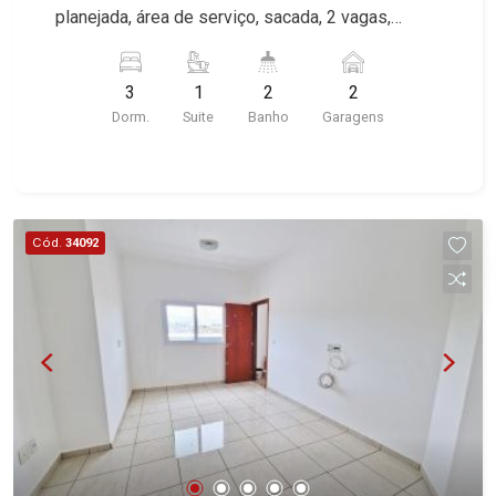
Via Frattina e Triomphe. Avenida João Fiúsa, 1051
planejada, área de serviço, sacada, 2 vagas,
- Alto da Boa Vista | Ribeirão Preto
excelente localização, próximo à Motoasa.
3
1
2
2
Dorm.
Suite
Banho
Garagens
Cód.
34092