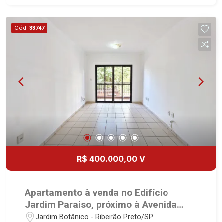
Cód.
33747
R$ 400.000,00 V
Apartamento à venda no Edifício
Jardim Paraiso, próximo à Avenida
Wladimir Meirelles Ferreira - Ribeirão
Jardim Botânico - Ribeirão Preto/SP