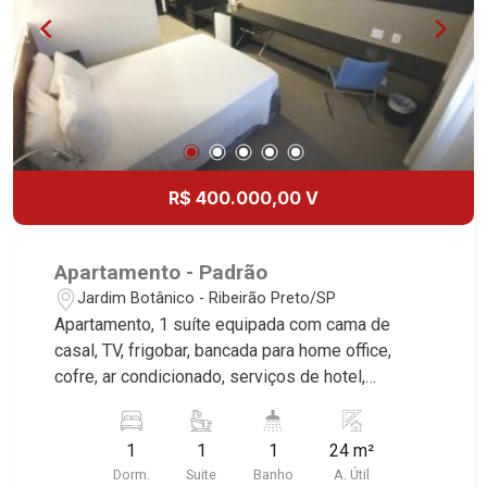
R$ 400.000,00 V
Apartamento - Padrão
Jardim Botânico - Ribeirão Preto/SP
Apartamento, 1 suíte equipada com cama de
casal, TV, frigobar, bancada para home office,
cofre, ar condicionado, serviços de hotel,
excelente localização, próximo ao Parque Raya. *
Ideal para investimento.
1
1
1
24 m²
Dorm.
Suite
Banho
A. Útil