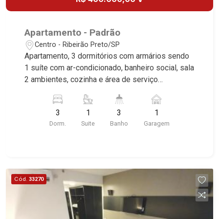
Apartamento - Padrão
Centro - Ribeirão Preto/SP
Apartamento, 3 dormitórios com armários sendo
1 suíte com ar-condicionado, banheiro social, sala
2 ambientes, cozinha e área de serviço
planejadas, dependência de empregada, sacada,
1 vaga, excelente localização, próximo a
3
1
3
1
Beneficência Portuguesa.
Dorm.
Suite
Banho
Garagem
Cód.
33270