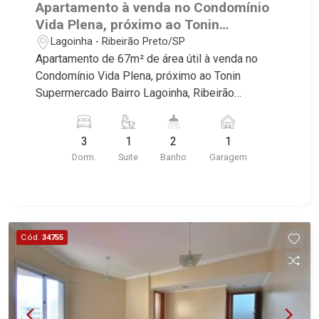
Apartamento à venda no Condomínio
Vida Plena, próximo ao Tonin
Supermercado - Ribeirão Preto/SP
Lagoinha - Ribeirão Preto/SP
Apartamento de 67m² de área útil à venda no
Condomínio Vida Plena, próximo ao Tonin
Supermercado Bairro Lagoinha, Ribeirão
Preto/SP. Conheça as características deste
imóvel que a Martinelli Imobiliária selecionou
3
1
2
1
para você: - 67m² de área útil - 3 dormitórios com
Dorm.
Suite
Banho
Garagem
armários e ar condicionado, sendo 1 suíte -
Banheiro social - Sala 2 ambientes - Copa -
Cozinha e área de serviço planejadas - 1 vaga
Martinelli Imobiliária, referência no mercado
imobiliário desde 2000! Avenida João Fiúsa,
Cód.
34755
1051 - Alto da Boa Vista | Ribeirão Preto.