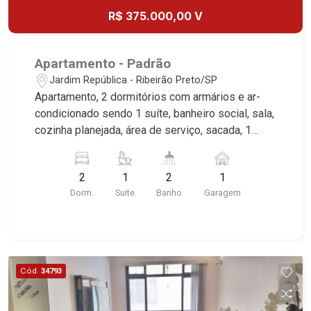
R$ 375.000,00 V
Apartamento - Padrão
Jardim República - Ribeirão Preto/SP
Apartamento, 2 dormitórios com armários e ar-
condicionado sendo 1 suíte, banheiro social, sala,
cozinha planejada, área de serviço, sacada, 1
vaga, excelente localização, próximo ao Tonin
Superatacado.
2
1
2
1
Dorm.
Suite
Banho
Garagem
Cód.
34793