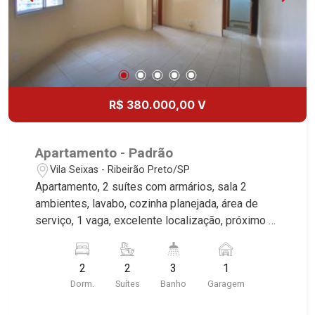
R$ 380.000,00 V
Apartamento - Padrão
Vila Seixas - Ribeirão Preto/SP
Apartamento, 2 suítes com armários, sala 2
ambientes, lavabo, cozinha planejada, área de
serviço, 1 vaga, excelente localização, próximo à
Av. Portugal. Martinelli Imobiliária, referência no
mercado imobiliário desde 2000. Especialistas
2
2
3
1
em Venda e Locação! Avenida João Fiúsa, 1051 -
Dorm.
Suítes
Banho
Garagem
Alto da Boa Vista | Ribeirão Preto.