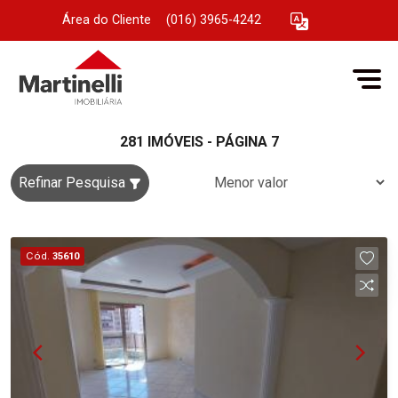
Área do Cliente
|
(016) 3965-4242
281 IMÓVEIS - PÁGINA 7
Refinar Pesquisa
Cód.
35610