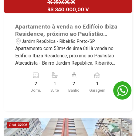
R$ 350.000,00
R$ 340.000,00 V
Apartamento à venda no Edifício Ibiza
Residence, próximo ao Paulistão
Atacadista - Ribeirão Preto/SP.
Jardim República - Ribeirão Preto/SP
Apartamento com 53m² de área útil à venda no
Edifício Ibiza Residence, próximo ao Paulistão
Atacadista - Bairro Jardim República, Ribeirão
Preto/SP. Conheça as características deste
imóvel que a Martinelli Imobiliária selecionou
2
1
2
1
para você: - 53m² de área útil - 2 dormitórios
Dorm.
Suite
Banho
Garagem
sendo 1 suíte com armário e ar-condicionado -
Banheiro social - Sala 2 ambientes com ar-
condicionado - Cozinha e área de serviço
planejadas - Sacada - 1 vaga Martinelli Imobiliária
- excelência absoluta no mercado imobiliário de
Cód.
32008
Ribeirão Preto. Referência em imóveis de alto
padrão, somos especialistas na venda e locação