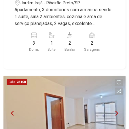
Jardim Irajá - Ribeirão Preto/SP
Apartamento, 3 dormitórios com armários sendo
1 suíte, sala 2 ambientes, cozinha e área de
serviço planejadas, 2 vagas, excelente
localização, Próximo ao Parque Dr. Luis Carlos
Raya. * Imóvel alugado, ideal para renda. *
3
1
2
2
Dorm.
Suite
Banho
Garagens
Cód.
33108