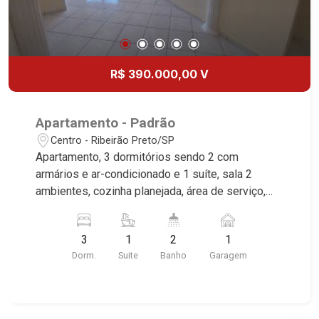
R$ 390.000,00 V
Apartamento - Padrão
Centro - Ribeirão Preto/SP
Apartamento, 3 dormitórios sendo 2 com
armários e ar-condicionado e 1 suíte, sala 2
ambientes, cozinha planejada, área de serviço,
sacada, 1 vaga, excelente localização, próximo a
Praça 7 De Setembro. Martinelli Imobiliária,
3
1
2
1
referência no mercado imobiliário desde 2000.
Dorm.
Suite
Banho
Garagem
Especialistas em Venda e Locação! Avenida
João Fiúsa, 1051 - Alto da Boa Vista
| Ribeirão Preto.