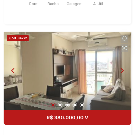
Dorm.
Banho
Garagem
A. Útil
e Locação! Avenida João Fiúsa, 1051 - Alto da
Boa Vista | Ribeirão Preto.
Cód.
34772
R$ 380.000,00 V