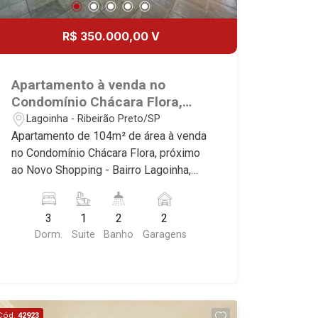
R$ 350.000,00 V
Apartamento à venda no
Condomínio Chácara Flora,
próximo ao Novo Shopping -
Lagoinha - Ribeirão Preto/SP
Ribeirão Preto/SP.
Apartamento de 104m² de área à venda
no Condomínio Chácara Flora, próximo
ao Novo Shopping - Bairro Lagoinha,
Ribeirão Preto/SP. Conheça as
características deste imóvel que a
3
1
2
2
Martinelli Imobiliária selecionou para
Dorm.
Suite
Banho
Garagens
você: - 104m² de área útil - 3
dormitórios com armários sendo 1
suíte com ar-condicionado - Banheiro
social - Sala 2 ambientes - Cozinha
planejada - Despensa - Sacada - 2
Cód.
42923