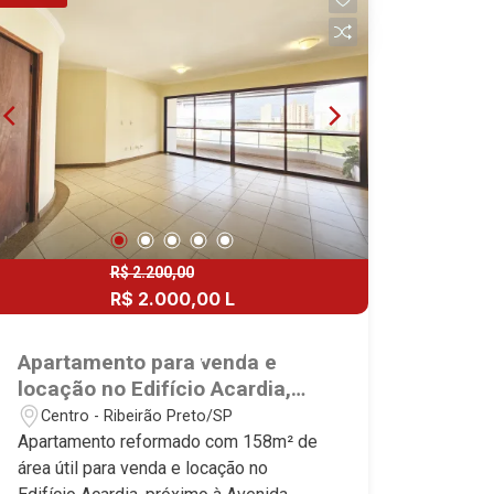
vagas Martinelli Imobiliária, referência
no mercado imobiliário desde 2000!
Avenida João Fiúsa, 1051 - Alto da Boa
Vista | Ribeirão Preto.
R$ 2.200,00
R$ 2.000,00 L
R$ 410.000,00
R$ 400.000,00 V
Apartamento para venda e
locação no Edifício Acardia,
próximo à Avenida Nove de
Centro - Ribeirão Preto/SP
Julho - Ribeirão Preto/SP.
Apartamento reformado com 158m² de
área útil para venda e locação no