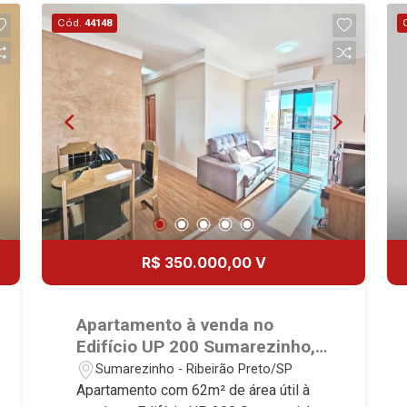
imobiliário desde 2000. Especialistas
Cód.
44148
em Venda, Locação e Lançamentos!
Avenida João Fiúsa, 1051 - Alto da Boa
Vista | Ribeirão Preto.
R$ 350.000,00 V
Apartamento à venda no
Edifício UP 200 Sumarezinho,
próximo a Rua Itapetininga -
Sumarezinho - Ribeirão Preto/SP
Ribeirão Preto/SP.
Apartamento com 62m² de área útil à