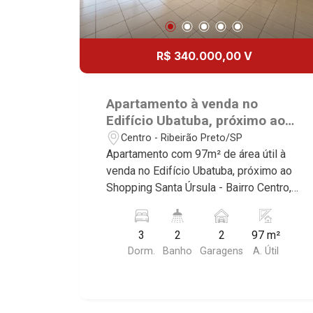
R$ 340.000,00 V
Apartamento à venda no
Edifício Ubatuba, próximo ao
Shopping Santa Úrsula -
Centro - Ribeirão Preto/SP
Ribeirão Preto/SP.
Apartamento com 97m² de área útil à
venda no Edifício Ubatuba, próximo ao
Shopping Santa Úrsula - Bairro Centro,
Ribeirão Preto/SP. Conheça as
características deste imóvel que a
3
2
2
97 m²
Martinelli Imobiliária selecionou para
Dorm.
Banho
Garagens
A. Útil
você: - 97m² de área útil - 3 dormitórios
com armários - Banheiro social - Sala 2
ambientes - Cozinha planejada - Área
de serviço - Banheiro de serviço -