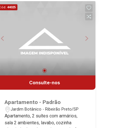
planejadas - Sacada - Iluminação - 2
Cód.
44025
vagas Martinelli Imobiliária, referência
no mercado imobiliário desde 2000.
Especialistas em Venda, Locação e
Lançamentos! Avenida João Fiúsa,
1051 - Alto da Boa Vista
| Ribeirão Preto.
Consulte-nos
Apartamento - Padrão
Jardim Botânico - Ribeirão Preto/SP
Apartamento, 2 suítes com armários,
sala 2 ambientes, lavabo, cozinha