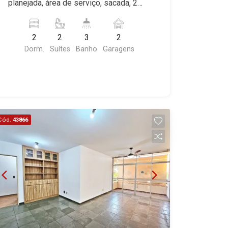
planejada, área de serviço, sacada, 2
vagas, excelente localização, próximo
ao Parque Raya. Martinelli Imobiliária,
2
2
3
2
referência no mercado imobiliário
Dorm.
Suítes
Banho
Garagens
desde 2000. Especialistas em Venda e
Locação! Avenida João Fiúsa, 1051 -
Alto da Boa Vista | Ribeirão Preto.
Cód.
43866