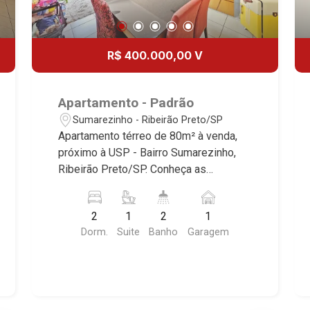
R$ 400.000,00 V
Apartamento - Padrão
Sumarezinho - Ribeirão Preto/SP
Apartamento térreo de 80m² à venda,
próximo à USP - Bairro Sumarezinho,
Ribeirão Preto/SP. Conheça as
características deste imóvel que a
Martinelli Imobiliária selecionou para
2
1
2
1
você: - 80m² de área útil - 2 dormitórios
Dorm.
Suite
Banho
Garagem
com armários sendo 1 suíte - Banheiro
social - Sala 2 ambientes - Escritório -
Cozinha e área de serviço planejadas -
Quintal - Iluminação - 1 vaga Martinelli
Imobiliária, referência no mercado