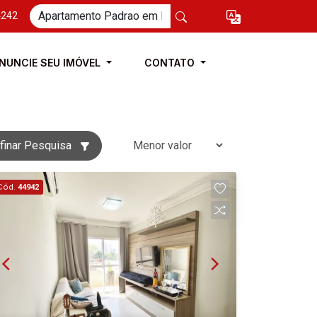
4242
NUNCIE SEU IMÓVEL
CONTATO
finar Pesquisa
Cód.
44942