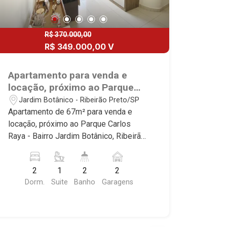
R$ 370.000,00
R$ 349.000,00 V
Apartamento para venda e
locação, próximo ao Parque
Carlos Raya - Ribeirão
Jardim Botânico - Ribeirão Preto/SP
Preto/SP.
Apartamento de 67m² para venda e
locação, próximo ao Parque Carlos
Raya - Bairro Jardim Botânico, Ribeirão
Preto/SP. Conheça as características
deste imóvel que a Martinelli
2
1
2
2
Imobiliária selecionou para você: -
Dorm.
Suite
Banho
Garagens
67m² de área útil - 2 dormitórios com
armários e ar-condicionado sendo 1
suíte - Banheiro social - Sala 2
ambientes - Cozinha e área de serviço