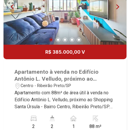
R$ 385.000,00 V
Apartamento à venda no Edifício
Antônio L. Velludo, próximo ao
Shopping Santa Úrsula - Ribeirão
Centro - Ribeirão Preto/SP
Preto/SP.
Apartamento com 88m² de área útil à venda no
Edifício Antônio L. Velludo, próximo ao Shopping
Santa Úrsula - Bairro Centro, Ribeirão Preto/SP.
Conheça as características deste imóvel que a
Martinelli Imobiliária selecionou para você: -
2
2
1
88 m²
88m² de área útil - 2 dormitórios com armários,