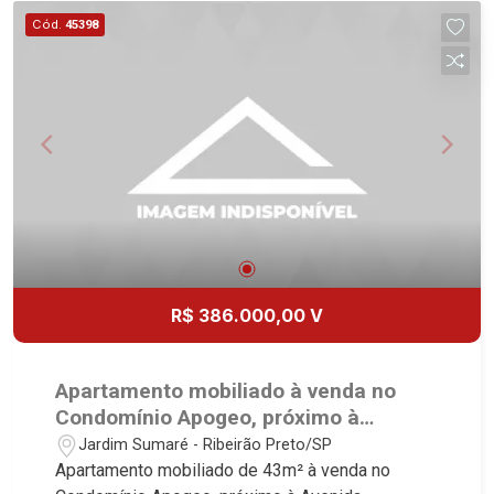
imobiliário desde 2000. Especialistas em Venda,
Cód.
45398
Locação e Lançamentos! Avenida João Fiúsa,
1051 - Alto da Boa Vista | Ribeirão Preto.
R$ 386.000,00 V
Apartamento mobiliado à venda no
Condomínio Apogeo, próximo à
Avenida Professor João Fiúsa -
Jardim Sumaré - Ribeirão Preto/SP
Ribeirão Preto/SP.
Apartamento mobiliado de 43m² à venda no