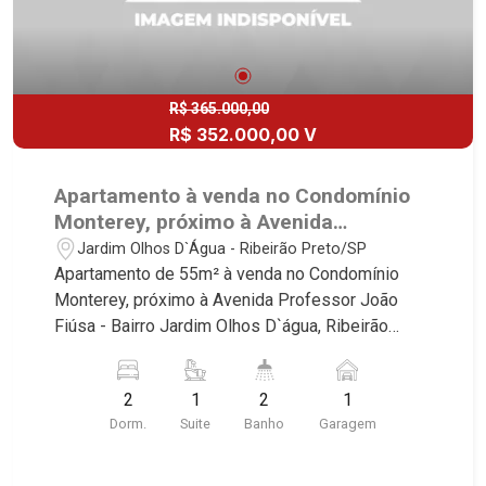
Candeias, Apiacás, Blend Coliving, Una Caramuru,
Quintessence, Liber Condomínio Resort, Asas do
Sul, Tapuias Residencial, Manhattan, Lumiere,
Civitas, Apogeo, Frankfurt, Emerald, Spazio
R$ 365.000,00
Robespierre, Cedro, Dinamarca, Portes du Soleil,
R$ 352.000,00 V
Solo, Cambuí, Philadelphia, Victória Hill, San
Pierre, Estocolmo, La Défense, Toulouse, Saint
Apartamento à venda no Condomínio
Étienne, Monet, Rembrandt, Montreux, Genève,
Monterey, próximo à Avenida
Quebec, Blue Note, Noruega, Normandie, Jataí,
Professor João Fiúsa - Ribeirão
Jardim Olhos D`Água - Ribeirão Preto/SP
Via Frattina e Triomphe. Avenida João Fiúsa, 1051
Preto/SP.
Apartamento de 55m² à venda no Condomínio
- Alto da Boa Vista | Ribeirão Preto
Monterey, próximo à Avenida Professor João
Fiúsa - Bairro Jardim Olhos D`água, Ribeirão
Preto/SP. Conheça as características deste
imóvel que a Martinelli Imobiliária selecionou
2
1
2
1
para você: - 55m² de área útil - 2 dormitórios
Dorm.
Suite
Banho
Garagem
sendo 1 suíte - Banheiro social - Sala 2
ambientes - Cozinha - Área de serviço - Sacada -
Iluminação - 1 vaga Martinelli Imobiliária,