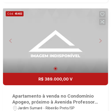
referência no mercado imobiliário desde 2000.
Especialistas em Venda, Locação e
Cód.
45402
Lançamentos! Avenida João Fiúsa, 1051 - Alto da
Boa Vista | Ribeirão Preto.
R$ 389.000,00 V
Apartamento à venda no Condomínio
Apogeo, próximo à Avenida Professor
João Fiúsa - Ribeirão Preto/SP.
Jardim Sumaré - Ribeirão Preto/SP