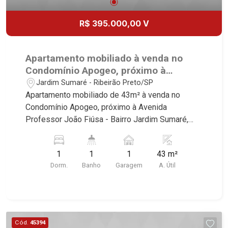
R$ 395.000,00 V
Apartamento mobiliado à venda no
Condomínio Apogeo, próximo à
Avenida Professor João Fiúsa -
Jardim Sumaré - Ribeirão Preto/SP
Ribeirão Preto/SP.
Apartamento mobiliado de 43m² à venda no
Condomínio Apogeo, próximo à Avenida
Professor João Fiúsa - Bairro Jardim Sumaré,
Ribeirão Preto/SP. Conheça as características
deste imóvel que a Martinelli Imobiliária
1
1
1
43 m²
selecionou para você: - 43m² de área útil - 1 suíte
Dorm.
Banho
Garagem
A. Útil
com armários e ar-condicionado - Sala 2
ambientes - Cozinha e área de serviço
planejadas - Sacada - Iluminação - 1 vaga
Martinelli Imobiliária, referência no mercado
imobiliário desde 2000. Especialistas em Venda,
Cód.
45394