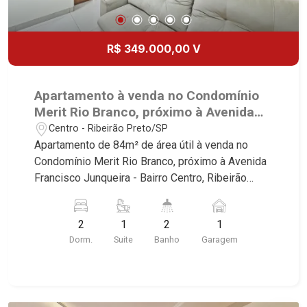
R$ 349.000,00 V
Apartamento à venda no Condomínio
Merit Rio Branco, próximo à Avenida
Francisco Junqueira - Ribeirão
Centro - Ribeirão Preto/SP
Preto/SP.
Apartamento de 84m² de área útil à venda no
Condomínio Merit Rio Branco, próximo à Avenida
Francisco Junqueira - Bairro Centro, Ribeirão
Preto/SP. Conheça as características deste
imóvel que a Martinelli Imobiliária selecionou
2
1
2
1
para você: - 84m² de área útil - 2 dormitórios com
Dorm.
Suite
Banho
Garagem
armários sendo 1 suíte - Banheiro social - Sala 2
ambientes - Cozinha planejada com cooktop,
forno e coifa - Área de serviço planejada -
Despensa - Sacada - Iluminação - Aparelhos de