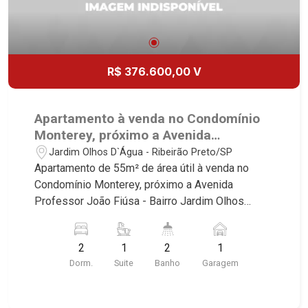
R$ 376.600,00 V
Apartamento à venda no Condomínio
Monterey, próximo a Avenida
Professor João Fiúsa - Ribeirão
Jardim Olhos D`Água - Ribeirão Preto/SP
Preto/SP.
Apartamento de 55m² de área útil à venda no
Condomínio Monterey, próximo a Avenida
Professor João Fiúsa - Bairro Jardim Olhos
D`Água, Ribeirão Preto/SP. Conheça as
características deste imóvel que a Martinelli
2
1
2
1
Imobiliária selecionou para você: - 55m² de área
Dorm.
Suite
Banho
Garagem
útil - 2 dormitórios sendo 1 suíte - Banheiro
social - Sala 2 ambientes - Cozinha - Área de
serviço - Sacada - 1 vaga Martinelli Imobiliária,