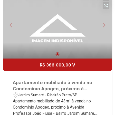
Locação e Lançamentos! Avenida João Fiúsa,
1051 - Alto da Boa Vista | Ribeirão Preto.
R$ 386.000,00 V
Apartamento mobiliado à venda no
Condomínio Apogeo, próximo à
Avenida Professor João Fiúsa -
Jardim Sumaré - Ribeirão Preto/SP
Ribeirão Preto/SP.
Apartamento mobiliado de 43m² à venda no
Condomínio Apogeo, próximo à Avenida
Professor João Fiúsa - Bairro Jardim Sumaré,