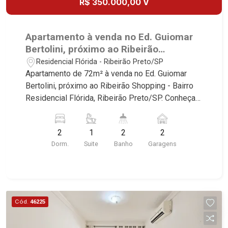
R$ 350.000,00 V
Apartamento à venda no Ed. Guiomar
Bertolini, próximo ao Ribeirão
Shopping - Ribeirão Preto/SP.
Residencial Flórida - Ribeirão Preto/SP
Apartamento de 72m² à venda no Ed. Guiomar
Bertolini, próximo ao Ribeirão Shopping - Bairro
Residencial Flórida, Ribeirão Preto/SP. Conheça
as características deste imóvel que a Martinelli
Imobiliária selecionou para você: - 72m² de área
2
1
2
2
útil - 2 dormitórios com armários e ar-
Dorm.
Suite
Banho
Garagens
condicionado sendo 1 suíte - Banheiro social -
Sala 2 ambientes - Cozinha e área de serviço
planejadas - Sacada - Iluminação - 2 vagas
Martinelli Imobiliária, referência no mercado
imobiliário desde 2000. Especialistas em Venda,
Cód.
46225
Locação e Lançamentos! Avenida João Fiúsa,
1051 - Alto da Boa Vista | Ribeirão Preto.