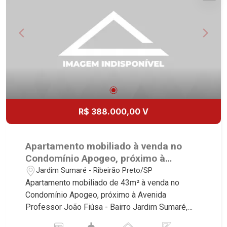
R$ 388.000,00 V
Apartamento mobiliado à venda no
Condomínio Apogeo, próximo à
Avenida Professor João Fiúsa -
Jardim Sumaré - Ribeirão Preto/SP
Ribeirão Preto/SP.
Apartamento mobiliado de 43m² à venda no
Condomínio Apogeo, próximo à Avenida
Professor João Fiúsa - Bairro Jardim Sumaré,
Ribeirão Preto/SP. Conheça as características