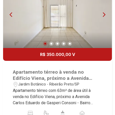
R$ 350.000,00 V
Apartamento térreo à venda no
Edifício Viena, próximo a Avenida
Carlos Eduardo de Gasperi Consoni -
Jardim Botânico - Ribeirão Preto/SP
Ribeirão Preto/SP.
Apartamento térreo com 63m² de área útil à
venda no Edifício Viena, próximo a Avenida
Carlos Eduardo de Gasperi Consoni - Bairro
Jardim Botânico, Ribeirão Preto/SP. Conheça as