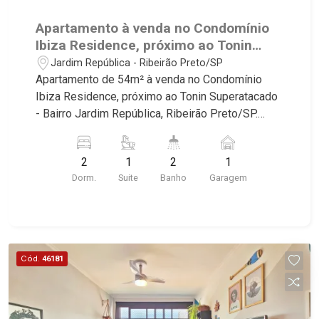
Apartamento à venda no Condomínio
Ibiza Residence, próximo ao Tonin
Superatacado - Ribeirão Preto/SP.
Jardim República - Ribeirão Preto/SP
Apartamento de 54m² à venda no Condomínio
Ibiza Residence, próximo ao Tonin Superatacado
- Bairro Jardim República, Ribeirão Preto/SP.
Conheça as características deste imóvel que a
Martinelli Imobiliária selecionou para você: -
2
1
2
1
54m² de área útil - 2 dormitório com armários
Dorm.
Suite
Banho
Garagem
sendo 1 suíte - Banheiro social - Sala 2
ambientes - Cozinha planejada - Área de serviço
- Sacada - Iluminação - 1 vaga Martinelli
Imobiliária, referência no mercado imobiliário
desde 2000. Especialistas em Venda, Locação e
Cód.
46181
Lançamentos! Avenida João Fiúsa, 1051 - Alto da
Boa Vista | Ribeirão Preto.