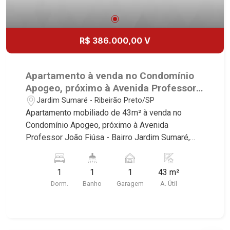
R$ 386.000,00 V
Apartamento à venda no Condomínio
Apogeo, próximo à Avenida Professor
João Fiúsa - Ribeirão Preto/SP.
Jardim Sumaré - Ribeirão Preto/SP
Apartamento mobiliado de 43m² à venda no
Condomínio Apogeo, próximo à Avenida
Professor João Fiúsa - Bairro Jardim Sumaré,
Ribeirão Preto/SP. Conheça as características
deste imóvel que a Martinelli Imobiliária
1
1
1
43 m²
selecionou para você: - 43m² de área útil - 1 suíte
Dorm.
Banho
Garagem
A. Útil
com armários e ar-condicionado - Sala 2
ambientes - Cozinha e área de serviço
planejadas - Sacada - Iluminação - 1 vaga
Martinelli Imobiliária, referência no mercado