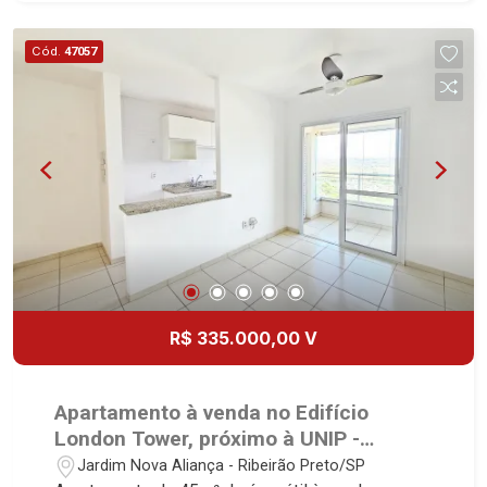
referência no mercado imobiliário desde 2000.
Especialistas em Venda, Locação e
Cód.
47057
Lançamentos! Avenida João Fiúsa, 1051 - Alto da
Boa Vista | Ribeirão Preto.
R$ 335.000,00 V
Apartamento à venda no Edifício
London Tower, próximo à UNIP -
Ribeirão Preto/SP.
Jardim Nova Aliança - Ribeirão Preto/SP