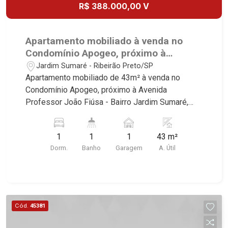
R$ 388.000,00 V
Apartamento mobiliado à venda no
Condomínio Apogeo, próximo à
Avenida Professor João Fiúsa -
Jardim Sumaré - Ribeirão Preto/SP
Ribeirão Preto/SP.
Apartamento mobiliado de 43m² à venda no
Condomínio Apogeo, próximo à Avenida
Professor João Fiúsa - Bairro Jardim Sumaré,
Ribeirão Preto/SP. Conheça as características
deste imóvel que a Martinelli Imobiliária
1
1
1
43 m²
selecionou para você: - 43m² de área útil - 1 suíte
Dorm.
Banho
Garagem
A. Útil
com armários e ar-condicionado - Sala 2
ambientes - Cozinha e área de serviço
planejadas - Sacada - Iluminação - 1 vaga
Martinelli Imobiliária, referência no mercado
imobiliário desde 2000. Especialistas em Venda,
Cód.
45381
Locação e Lançamentos! Avenida João Fiúsa,
1051 - Alto da Boa Vista | Ribeirão Preto.