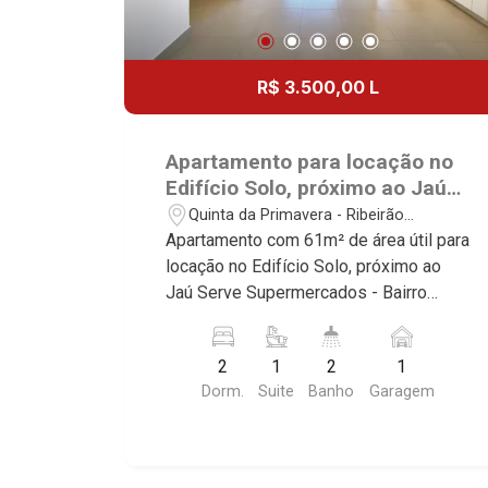
R$ 3.500,00 L
Apartamento para locação no
Edifício Solo, próximo ao Jaú
Serve Supermercados -
Quinta da Primavera - Ribeirão
Ribeirão Preto/SP.
Preto/SP
Apartamento com 61m² de área útil para
locação no Edifício Solo, próximo ao
Jaú Serve Supermercados - Bairro
Quinta da Primavera, Ribeirão Preto/SP.
Conheça as características deste
2
1
2
1
imóvel que a Martinelli Imobiliária
Dorm.
Suite
Banho
Garagem
selecionou para você: - 61m² de área
útil - 2 dormitório com ar-condicionado
sendo 1 com armário e 1 suíte -
Banheiro social - Sala 2 ambientes com