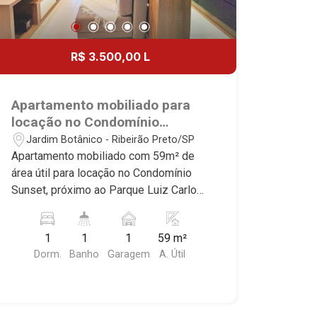
R$ 3.500,00 L
Apartamento mobiliado para
locação no Condomínio
Sunset, próximo ao Parque
Jardim Botânico - Ribeirão Preto/SP
Luiz Carlos Raya - Ribeirão
Apartamento mobiliado com 59m² de
Preto/SP.
área útil para locação no Condomínio
Sunset, próximo ao Parque Luiz Carlos
Raya - Bairro Jardim Botânico, Ribeirão
Preto/SP. Conheça as características
1
1
1
59 m²
deste imóvel que a Martinelli
Dorm.
Banho
Garagem
A. Útil
Imobiliária selecionou para você: -
59m² de área útil - 1 dormitório com
armários e ar-condicionado - Banheiro
social - Sala 2 ambientes - Cozinha e