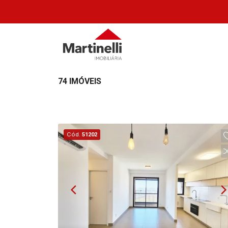
74 IMÓVEIS
Cód.
51202