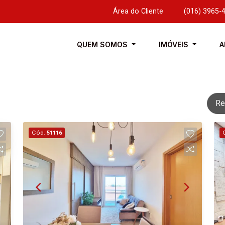
Área do Cliente
|
(016) 3965-
QUEM SOMOS
IMÓVEIS
A
Re
Cód.
51116