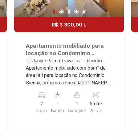
R$ 3.300,00 L
Apartamento mobiliado para
locação no Condomínio
Sienna, próximo à Faculdade
Jardim Palma Travassos - Ribeirão
UNAERP - Ribeirão Preto/SP.
Preto/SP
Apartamento mobiliado com 55m² de
área útil para locação no Condomínio
Sienna, próximo à Faculdade UNAERP -
Bairro Jardim Palma Travassos,
Ribeirão Preto/SP. Conheça as
2
1
1
55 m²
características deste imóvel que a
Dorm.
Banho
Garagem
A. Útil
Martinelli Imobiliária selecionou para
você: - 55m² de área útil - 2 dormitórios
com armários e ar-condicionado -
Banheiro social - Sala 2 ambientes -