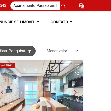
4242
NUNCIE SEU IMÓVEL
CONTATO
finar Pesquisa
Cód.
51041