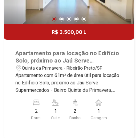
R$ 3.500,00 L
Apartamento para locação no Edifício
Solo, próximo ao Jaú Serve
Supermercados - Ribeirão Preto/SP.
Quinta da Primavera - Ribeirão Preto/SP
Apartamento com 61m² de área útil para locação
no Edifício Solo, próximo ao Jaú Serve
Supermercados - Bairro Quinta da Primavera,
Ribeirão Preto/SP. Conheça as características
deste imóvel que a Martinelli Imobiliária
2
1
2
1
selecionou para você: - 61m² de área útil - 2
Dorm.
Suite
Banho
Garagem
dormitório com ar-condicionado sendo 1 com
armário e 1 suíte - Banheiro social - Sala 2
ambientes com ar-condicionado - Cozinha e área