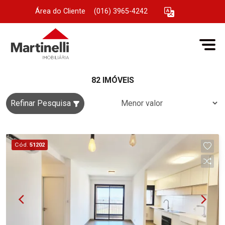
Área do Cliente
|
(016) 3965-4242
82 IMÓVEIS
Refinar Pesquisa
Cód.
51202