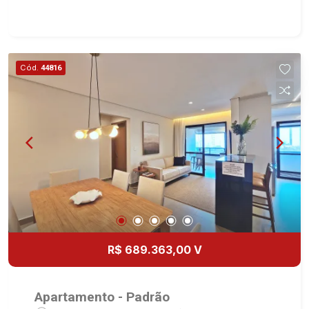
integrada com varanda gourmet - Aquecimento a
gás no imóvel todo - Preparação completa com
pontos de ares condicionados em todos os
dormitórios, sala e sacada gourmet - Área de
Cód.
44816
Serviço - Banheiro de Serviço - Varanda Gourmet
com Churrasqueira à carvão - 02 Vagas - Fino
acabamento - Alto Padrão *Consulte unidades
disponível Martinelli Imobiliária, referência no
mercado imobiliário desde 2000. Especialistas
em Venda, Locação e Lançamentos! Avenida
João Fiúsa, 1051 - Alto da Boa Vista | Ribeirão
Preto.
R$ 689.363,00 V
Apartamento - Padrão