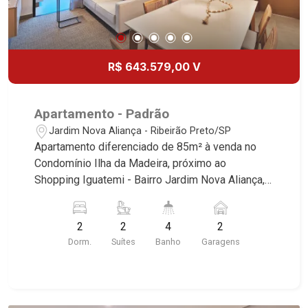
R$ 643.579,00 V
Apartamento - Padrão
Jardim Nova Aliança - Ribeirão Preto/SP
Apartamento diferenciado de 85m² à venda no
Condomínio Ilha da Madeira, próximo ao
Shopping Iguatemi - Bairro Jardim Nova Aliança,
Ribeirão Preto/SP. Conheça as características
deste imóvel que a Martinelli Imobiliária
2
2
4
2
selecionou para você: - 85m² de área útil - 2
Dorm.
Suítes
Banho
Garagens
suítes - Sala 2 ambientes - Lavabo - Cozinha -
Área de serviço - Banheiro de serviço - Sacada
gourmet com churrasqueira à gás - 2 vagas - Fino
acabamento, alto padrão * Consulte-nos para