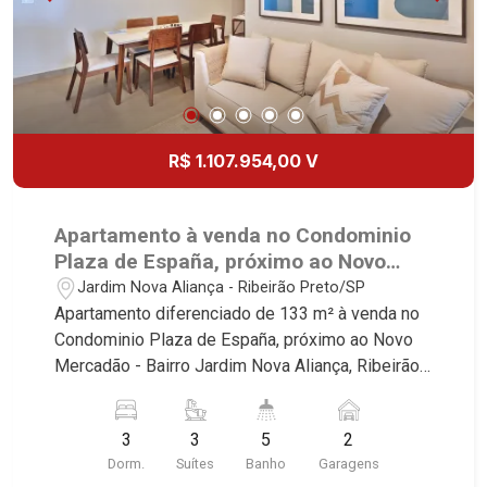
Lançamentos! Avenida João Fiúsa, 1051 - Alto da
Boa Vista | Ribeirão Preto.
R$ 1.107.954,00 V
Apartamento à venda no Condominio
Plaza de España, próximo ao Novo
Mercadão - Ribeirão Preto/SP.
Jardim Nova Aliança - Ribeirão Preto/SP
Apartamento diferenciado de 133 m² à venda no
Condominio Plaza de España, próximo ao Novo
Mercadão - Bairro Jardim Nova Aliança, Ribeirão
Preto/SP. Conheça as características deste
imóvel que a Martinelli Imobiliária selecionou
3
3
5
2
para você: - 143m² de area util - 03 suites - Sala
Dorm.
Suítes
Banho
Garagens
02 ambientes com Open View - Lavabo - Cozinha