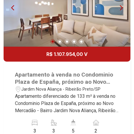
referência no mercado imobiliário desde 2000.
Especialistas em Venda, Locação e
Lançamentos! Avenida João Fiúsa, 1051 - Alto da
Boa Vista | Ribeirão Preto.
R$ 1.107.954,00 V
Apartamento à venda no Condominio
Plaza de España, próximo ao Novo
Mercadão - Ribeirão Preto/SP.
Jardim Nova Aliança - Ribeirão Preto/SP
Apartamento diferenciado de 133 m² à venda no
Condominio Plaza de España, próximo ao Novo
Mercadão - Bairro Jardim Nova Aliança, Ribeirão
Preto/SP. Conheça as características deste
imóvel que a Martinelli Imobiliária selecionou
3
3
5
2
para você: - 143m² de area util - 03 suites - Sala