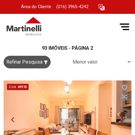
Área do Cliente
|
(016) 3965-4242
93 IMÓVEIS - PÁGINA 2
Refinar Pesquisa
Cód.
49115