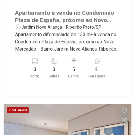
Apartamento à venda no Condominio
Plaza de España, próximo ao Novo
Mercadão - Ribeirão Preto/SP.
Jardim Nova Aliança - Ribeirão Preto/SP
Apartamento diferenciado de 133 m² à venda no
Condominio Plaza de España, próximo ao Novo
Mercadão - Bairro Jardim Nova Aliança, Ribeirão
Preto/SP. Conheça as características deste
imóvel que a Martinelli Imobiliária selecionou
3
3
5
2
para você: - 143m² de area util - 03 suites - Sala
Dorm.
Suítes
Banho
Garagens
02 ambientes com Open View - Lavabo - Cozinha
integrada com varanda gourmet - Aquecimento a
gás no imóvel todo - Preparação completa com
pontos de ares condicionados em todos os
dormitórios, sala e sacada gourmet - Area de
Cód.
44783
Serviço - Banheiro de Serviço - Varanda Gourmet
com Churrasqueira à gás - 02 Vagas - Fino
acabamento - Alto Padrão Martinelli Imobiliária,