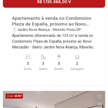
R$ 1.135.388,00 V
Apartamento à venda no Condominio
Plaza de España, próximo ao Novo
Mercadão - Ribeirão Preto/SP.
Jardim Nova Aliança - Ribeirão Preto/SP
Apartamento diferenciado de 133 m² à venda no
Condominio Plaza de España, próximo ao Novo
Mercadão - Bairro Jardim Nova Aliança, Ribeirão
Preto/SP. Conheça as características deste
imóvel que a Martinelli Imobiliária selecionou
3
3
5
2
para você: - 143m² de area util - 03 suites - Sala
Dorm.
Suítes
Banho
Garagens
02 ambientes com Open View - Lavabo - Cozinha
integrada com varanda gourmet - Aquecimento a
gás no imóvel todo - Preparação completa com
pontos de ares condicionados em todos os
dormitórios, sala e sacada gourmet - Area de
Cód.
44787
Serviço - Banheiro de Serviço - Varanda Gourmet
com Churrasqueira à gás - 02 Vagas - Fino