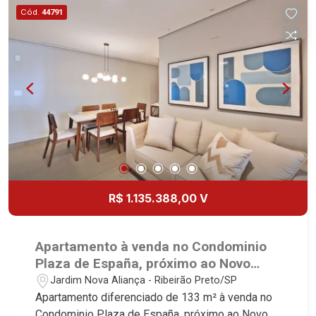
mais informações. Martinelli Imobiliária,
Cód.
44791
referência no mercado imobiliário desde 2000.
Especialistas em Venda, Locação e
Lançamentos! Avenida João Fiúsa, 1051 - Alto da
Boa Vista | Ribeirão Preto.
R$ 1.135.388,00 V
Apartamento à venda no Condominio
Plaza de España, próximo ao Novo
Mercadão - Ribeirão Preto/SP.
Jardim Nova Aliança - Ribeirão Preto/SP
Apartamento diferenciado de 133 m² à venda no
Condominio Plaza de España, próximo ao Novo