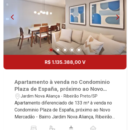
acabamento - Alto Padrão Martinelli Imobiliária,
referência no mercado imobiliário desde 2000.
Especialistas em Venda, Locação e
Lançamentos! Avenida João Fiúsa, 1051 - Alto da
Boa Vista | Ribeirão Preto.
R$ 1.135.388,00 V
Apartamento à venda no Condominio
Plaza de España, próximo ao Novo
Mercadão - Ribeirão Preto/SP.
Jardim Nova Aliança - Ribeirão Preto/SP
Apartamento diferenciado de 133 m² à venda no
Condominio Plaza de España, próximo ao Novo
Mercadão - Bairro Jardim Nova Aliança, Ribeirão
Preto/SP. Conheça as características deste