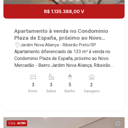
R$ 1.135.388,00 V
Apartamento à venda no Condominio
Plaza de España, próximo ao Novo
Mercadão - Ribeirão Preto/SP.
Jardim Nova Aliança - Ribeirão Preto/SP
Apartamento diferenciado de 133 m² à venda no
Condominio Plaza de España, próximo ao Novo
Mercadão - Bairro Jardim Nova Aliança, Ribeirão
Preto/SP. Conheça as características deste
imóvel que a Martinelli Imobiliária selecionou
3
3
5
2
para você: - 143m² de area util - 03 suites - Sala
Dorm.
Suítes
Banho
Garagens
02 ambientes com Open View - Lavabo - Cozinha
integrada com varanda gourmet - Aquecimento a
gás no imóvel todo - Preparação completa com
pontos de ares condicionados em todos os
dormitórios, sala e sacada gourmet - Area de
Cód.
44789
Serviço - Banheiro de Serviço - Varanda Gourmet