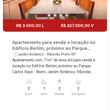
R$ 3.000,00 L
R$ 427.000,00 V
Apartamento para venda e locação no
Edifício Berlim, próximo ao Parque
Carlos Raya - Ribeirão Preto/SP.
Jardim Botânico - Ribeirão Preto/SP
Apartamento com 71m² de área útil para venda e
locação no Edifício Berlim, próximo ao Parque
Carlos Raya - Bairro Jardim Botânico, Ribeirão
Preto/SP. Conheça as características deste
imóvel que a Martinelli Imobiliária selecionou
2
1
2
2
para você: - 71m² de área útil - 2 dormitórios com
Dorm.
Suite
Banho
Garagens
armários e ar-condicionado sendo 1 suíte -
Banheiro social - Sala 2 ambientes com ar-
condicionado - Cozinha e área de serviço