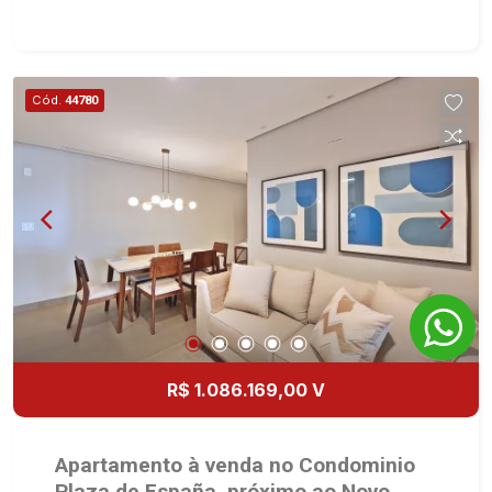
integrada com varanda gourmet - Aquecimento a
gás no imóvel todo - Preparação completa com
pontos de ares condicionados em todos os
dormitórios, sala e sacada gourmet - Area de
Cód.
44780
Serviço - Banheiro de Serviço - Varanda Gourmet
com Churrasqueira à gás - 02 Vagas - Fino
acabamento - Alto Padrão Martinelli Imobiliária,
referência no mercado imobiliário desde 2000.
Especialistas em Venda, Locação e
Lançamentos! Avenida João Fiúsa, 1051 - Alto da
Boa Vista | Ribeirão Preto.
R$ 1.086.169,00 V
Apartamento à venda no Condominio
Plaza de España, próximo ao Novo