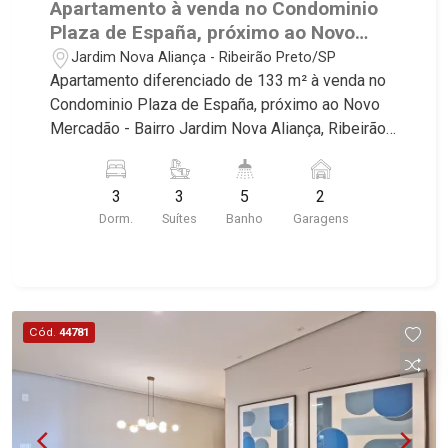
Apartamento à venda no Condominio
Plaza de España, próximo ao Novo
Mercadão - Ribeirão Preto/SP.
Jardim Nova Aliança - Ribeirão Preto/SP
Apartamento diferenciado de 133 m² à venda no
Condominio Plaza de España, próximo ao Novo
Mercadão - Bairro Jardim Nova Aliança, Ribeirão
Preto/SP. Conheça as características deste
imóvel que a Martinelli Imobiliária selecionou
3
3
5
2
para você: - 143m² de area util - 03 suites - Sala
Dorm.
Suítes
Banho
Garagens
02 ambientes com Open View - Lavabo - Cozinha
integrada com varanda gourmet - Aquecimento a
gás no imóvel todo - Preparação completa com
pontos de ares condicionados em todos os
dormitórios, sala e sacada gourmet - Area de
Cód.
44781
Serviço - Banheiro de Serviço - Varanda Gourmet
com Churrasqueira à gás - 02 Vagas - Fino
acabamento - Alto Padrão Martinelli Imobiliária,
referência no mercado imobiliário desde 2000.
Especialistas em Venda, Locação e