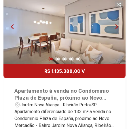
com Churrasqueira à gás - 02 Vagas - Fino
acabamento - Alto Padrão Martinelli Imobiliária,
referência no mercado imobiliário desde 2000.
Especialistas em Venda, Locação e
Lançamentos! Avenida João Fiúsa, 1051 - Alto da
Boa Vista | Ribeirão Preto.
R$ 1.135.388,00 V
Apartamento à venda no Condominio
Plaza de España, próximo ao Novo
Mercadão - Ribeirão Preto/SP.
Jardim Nova Aliança - Ribeirão Preto/SP
Apartamento diferenciado de 133 m² à venda no
Condominio Plaza de España, próximo ao Novo
Mercadão - Bairro Jardim Nova Aliança, Ribeirão