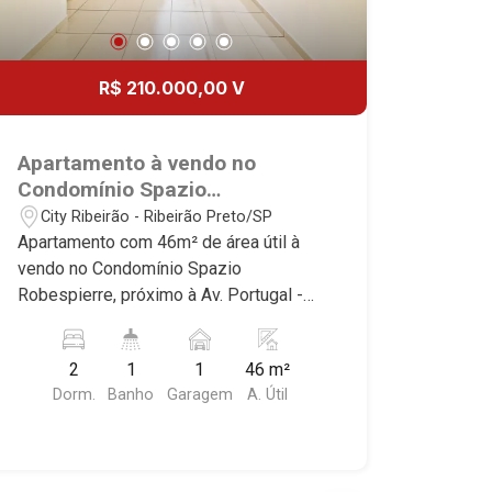
R$ 210.000,00 V
Apartamento à vendo no
Condomínio Spazio
Robespierre, próximo à Av.
City Ribeirão - Ribeirão Preto/SP
Portugal - Ribeirão Preto/SP.
Apartamento com 46m² de área útil à
vendo no Condomínio Spazio
Robespierre, próximo à Av. Portugal -
Bairro City Ribeirão, Ribeirão Preto/SP.
Conheça as características deste
2
1
1
46 m²
imóvel que a Martinelli Imobiliária
Dorm.
Banho
Garagem
A. Útil
selecionou para você: - 46m² de área
útil - 2 dormitórios com armários -
Banheiro social - Sala 2 ambientes -
Cozinha e área de serviço planejadas -