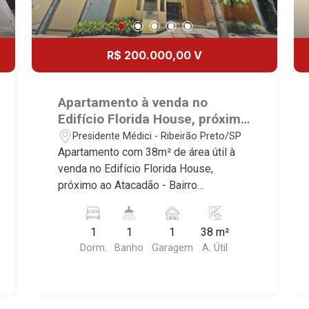
R$ 200.000,00 V
Apartamento à venda no
Edifício Florida House, próximo
ao Atacadão - Ribeirão
Presidente Médici - Ribeirão Preto/SP
Preto/SP.
Apartamento com 38m² de área útil à
venda no Edifício Florida House,
próximo ao Atacadão - Bairro
Presidente Médici, Ribeirão Preto/SP.
Conheça as características deste
1
1
1
38 m²
imóvel que a Martinelli Imobiliária
Dorm.
Banho
Garagem
A. Útil
selecionou para você: - 38m² de área
útil - 1 dormitório com armário -
Banheiro social - Sala 2 ambientes -
Cozinha plnajeada - Área de serviço - 1