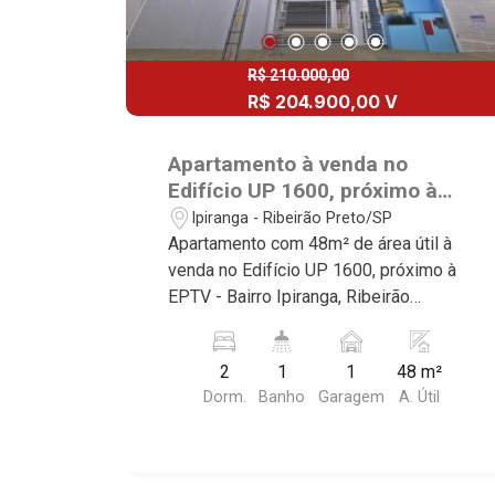
R$ 210.000,00
R$ 204.900,00 V
Apartamento à venda no
Edifício UP 1600, próximo à
EPTV - Ribeirão Preto/SP.
Ipiranga - Ribeirão Preto/SP
Apartamento com 48m² de área útil à
venda no Edifício UP 1600, próximo à
EPTV - Bairro Ipiranga, Ribeirão
Preto/SP. Conheça as características
deste imóvel que a Martinelli
2
1
1
48 m²
Imobiliária selecionou para você: -
Dorm.
Banho
Garagem
A. Útil
48m² de área útil - 2 dormitórios -
Banheiro social - Sala 2 ambientes -
Cozinha - Área de serviço - 1 vaga
coberta Martinelli Imobiliária -