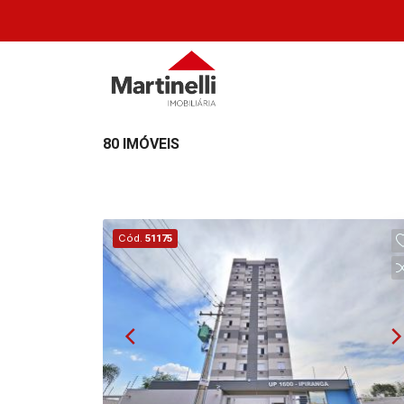
80 IMÓVEIS
Cód.
51175