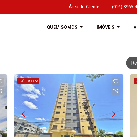
Área do Cliente
|
(016) 3965-
QUEM SOMOS
IMÓVEIS
A
Re
Cód.
51172