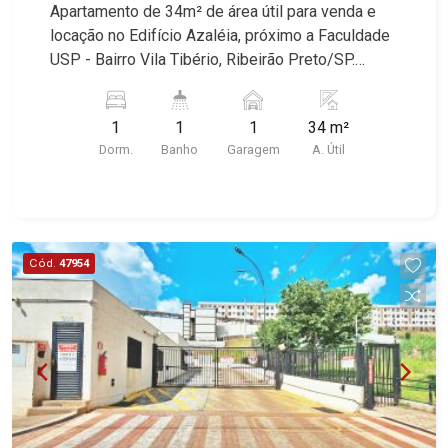
Apartamento de 34m² de área útil para venda e
locação no Edifício Azaléia, próximo a Faculdade
USP - Bairro Vila Tibério, Ribeirão Preto/SP.
Conheça as características deste imóvel que a
Martinelli Imobiliária selecionou para você: -
1
1
1
34 m²
34m² de área útil - 1 dormitório - Banheiro social
Dorm.
Banho
Garagem
A. Útil
- Sala de TV - Cozinha e área de serviço
planejadas - 1 vaga Martinelli Imobiliária,
referência no mercado imobiliário desde 2000!
Avenida João Fiúsa, 1051 - Alto da Boa Vista |
Ribeirão Preto.
Cód.
47954