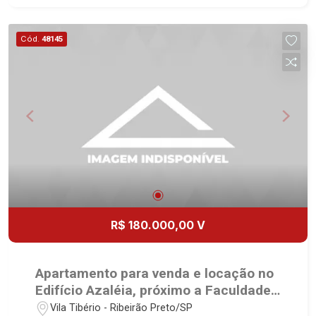
imobiliário desde 2000! Avenida João Fiúsa,
1051 - Alto da Boa Vista | Ribeirão Preto.
Cód.
48145
R$ 180.000,00 V
Apartamento para venda e locação no
Edifício Azaléia, próximo a Faculdade
USP - Ribeirão Preto/SP.
Vila Tibério - Ribeirão Preto/SP