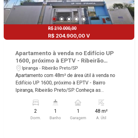
R$ 210.000,00
R$ 204.900,00 V
Apartamento à venda no Edifício UP
1600, próximo à EPTV - Ribeirão
Preto/SP.
Ipiranga - Ribeirão Preto/SP
Apartamento com 48m² de área útil à venda no
Edifício UP 1600, próximo à EPTV - Bairro
Ipiranga, Ribeirão Preto/SP. Conheça as
características deste imóvel que a Martinelli
Imobiliária selecionou para você: - 48m² de área
2
1
1
48 m²
útil - 2 dormitórios - Banheiro social - Sala 2
Dorm.
Banho
Garagem
A. Útil
ambientes - Cozinha - Área de serviço - 1 vaga
coberta Martinelli Imobiliária - excelência
absoluta no mercado imobiliário de Ribeirão