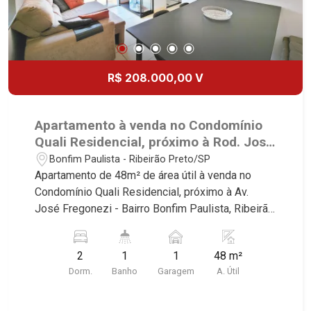
R$ 208.000,00 V
Apartamento à venda no Condomínio
Quali Residencial, próximo à Rod. José
Fregonezi - Ribeirão Preto/SP.
Bonfim Paulista - Ribeirão Preto/SP
Apartamento de 48m² de área útil à venda no
Condomínio Quali Residencial, próximo à Av.
José Fregonezi - Bairro Bonfim Paulista, Ribeirão
Preto/SP. Conheça as características deste
imóvel que a Martinelli Imobiliária selecionou
2
1
1
48 m²
para você: - 48m² de área útil - 2 dormitórios com
Dorm.
Banho
Garagem
A. Útil
armários - Banheiro social - Sala 2 ambientes -
Cozinha planejada - Área de serviço - Sacada - 1
vaga Martinelli Imobiliária, referência no mercado