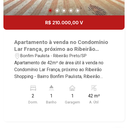
R$ 210.000,00 V
Apartamento à venda no Condomínio
Lar França, próximo ao Ribeirão
Shopping - Ribeirão Preto/SP.
Bonfim Paulista - Ribeirão Preto/SP
Apartamento de 42m² de área útil à venda no
Condomínio Lar França, próximo ao Ribeirão
Shopping - Bairro Bonfim Paulista, Ribeirão
Preto/SP. Conheça as características deste
imóvel que a Martinelli Imobiliária selecionou
2
1
1
42 m²
para você: - 42m² de área útil - 2 dormitórios com
Dorm.
Banho
Garagem
A. Útil
armários, sendo 1 com ar condicionado -
Banheiro social - Sala 2 ambientes - Cozinha e
área de serviço planejadas - 1 vaga Martinelli
Imobiliária, referência no mercado imobiliário