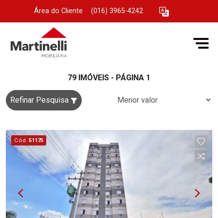
Área do Cliente
|
(016) 3965-4242
79 IMÓVEIS - PÁGINA 1
Refinar Pesquisa
Cód.
51175