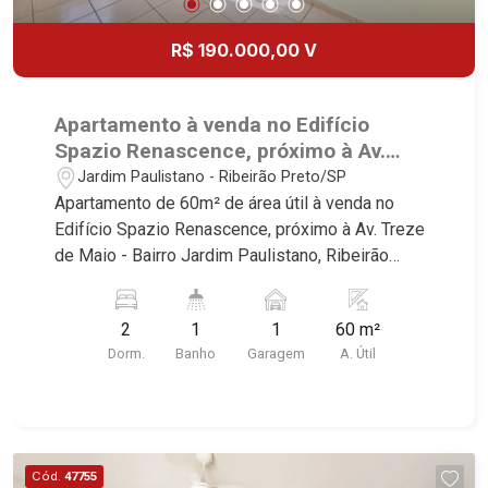
R$ 190.000,00 V
Apartamento à venda no Edifício
Spazio Renascence, próximo à Av.
Treze de Maio - Ribeirão Preto/SP.
Jardim Paulistano - Ribeirão Preto/SP
Apartamento de 60m² de área útil à venda no
Edifício Spazio Renascence, próximo à Av. Treze
de Maio - Bairro Jardim Paulistano, Ribeirão
Preto/SP. Conheça as características deste
imóvel que a Martinelli Imobiliária selecionou
2
1
1
60 m²
para você: - 60m² de área útil - 2 dormitórios,
Dorm.
Banho
Garagem
A. Útil
sendo 1 com armários - Banheiro social - Sala 2
ambientes - Cozinha planejada - Área de serviço
- 1 vaga Martinelli Imobiliária, referência no
mercado imobiliário desde 2000! Avenida João
Fiúsa, 1051 - Alto da Boa Vista | Ribeirão Preto.
Cód.
47755