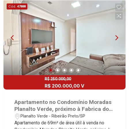
desde 2000! Avenida João Fiúsa, 1051 - Alto da
Cód.
47888
Boa Vista | Ribeirão Preto.
R$ 250.000,00
R$ 200.000,00 V
Apartamento no Condomínio Moradas
Planalto Verde, próximo à Fabrica do
Lanche - Ribeirão Preto/SP.
Planalto Verde - Ribeirão Preto/SP
Apartamento de 69m² de área útil à venda no