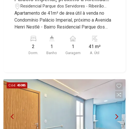
Henri Nestlé - Ribeirão Preto/SP.
Residencial Parque dos Servidores - Ribeirão
Preto/SP
Apartamento de 41m² de área útil à venda no
Condomínio Palácio Imperial, próximo a Avenida
Henri Nestlé - Bairro Residencial Parque dos
Servidores, Ribeirão Preto/SP. Conheça as
características deste imóvel que a Martinelli
2
1
1
41 m²
Imobiliária selecionou para você: - 41m² de área
Dorm.
Banho
Garagem
A. Útil
útil - 2 dormitórios - Banheiro social - Sala 2
ambientes - Cozinha planejada - Área de serviço
- 1 vaga Martinelli Imobiliária, referência no
mercado imobiliário desde 2000! Avenida João
Fiúsa, 1051 - Alto da Boa Vista | Ribeirão Preto.
Cód.
45085