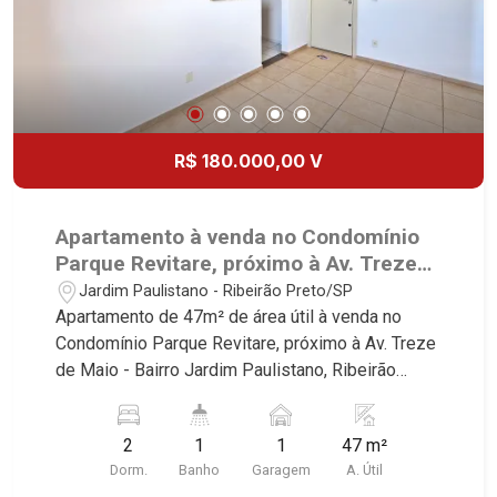
R$ 180.000,00 V
Apartamento à venda no Condomínio
Parque Revitare, próximo à Av. Treze
de Maio - Ribeirão Preto/SP.
Jardim Paulistano - Ribeirão Preto/SP
Apartamento de 47m² de área útil à venda no
Condomínio Parque Revitare, próximo à Av. Treze
de Maio - Bairro Jardim Paulistano, Ribeirão
Preto/SP. Conheça as características deste
imóvel que a Martinelli Imobiliária selecionou
2
1
1
47 m²
para você: - 47m² de área útil - 2 dormitórios com
Dorm.
Banho
Garagem
A. Útil
armários - Banheiro social - Sala 2 ambientes -