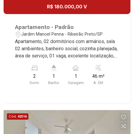
R$ 180.000,00 V
Apartamento - Padrão
Jardim Manoel Penna - Ribeirão Preto/SP
Apartamento, 02 dormitórios com armários, sala
02 ambientes, banheiro social, cozinha planejada,
área de serviço, 01 vaga, excelente localização,
próximo ao Novo Shopping. Martinelli Imobiliária,
referência no mercado imobiliário desde 2000.
2
1
1
46 m²
Especialistas em Venda e Locação! Avenida
Dorm.
Banho
Garagem
A. Útil
João Fiúsa, 1051 - Alto da Boa Vista | Ribeirão
Preto.
Cód.
42516