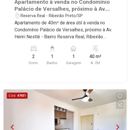
Apartamento à venda no Condomínio
Pierre, Estocolmo, La Défense, Toulouse, Saint
Palácio de Versalhes, próximo à Av.
Étienne, Monet, Rembrandt, Montreux, Genève,
Henri Nestlé - Ribeirão Preto/SP.
Reserva Real - Ribeirão Preto/SP
Quebec, Blue Note, Noruega, Normandie, Jataí,
Apartamento de 40m² de área útil à venda no
Via Frattina e Triomphe. Avenida João Fiúsa, 1051
Condomínio Palácio de Versalhes, próximo à Av.
- Alto da Boa Vista | Ribeirão Preto
Henri Nestlé - Bairro Reserva Real, Ribeirão
Preto/SP. Conheça as características deste
imóvel que a Martinelli Imobiliária selecionou
2
1
1
40 m²
para você: - 40m² de área útil - 2 dormitórios -
Dorm.
Banho
Garagem
A. Útil
Banheiro social - Sala 2 ambientes - Cozinha e
área de serviço planejadas - 1 vaga Martinelli
Imobiliária, referência no mercado imobiliário
desde 2000! Avenida João Fiúsa, 1051 - Alto da
Boa Vista | Ribeirão Preto.
Cód.
47431