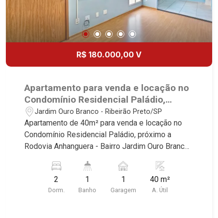
R$ 180.000,00 V
Apartamento para venda e locação no
Condomínio Residencial Paládio,
próximo a Rodovia Anhanguera -
Jardim Ouro Branco - Ribeirão Preto/SP
Ribeirão Preto/SP.
Apartamento de 40m² para venda e locação no
Condomínio Residencial Paládio, próximo a
Rodovia Anhanguera - Bairro Jardim Ouro Branco,
Ribeirão Preto/SP. Conheça as características
deste imóvel que a Martinelli Imobiliária
2
1
1
40 m²
selecionou para você: - 40m² de área útil - 2
Dorm.
Banho
Garagem
A. Útil
dormitórios - Banheiro social - Sala 2 ambientes -
Cozinha - Área de serviço - 1 vaga Martinelli
Imobiliária, referência no mercado imobiliário