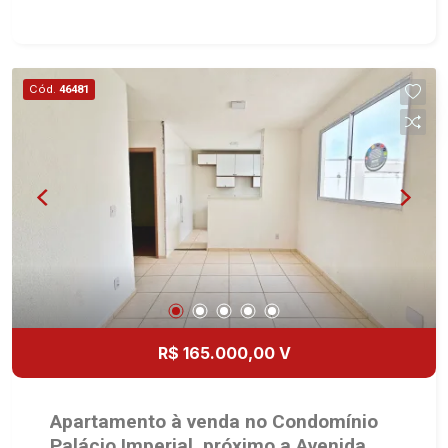
Cozinha planejada - Área de serviço - 1 vaga
coberta Martinelli Imobiliária, referência no
mercado imobiliário desde 2000! Avenida João
Fiúsa, 1051 - Alto da Boa Vista | Ribeirão Preto.
Cód.
46481
R$ 165.000,00 V
Apartamento à venda no Condomínio
Palácio Imperial, próximo a Avenida