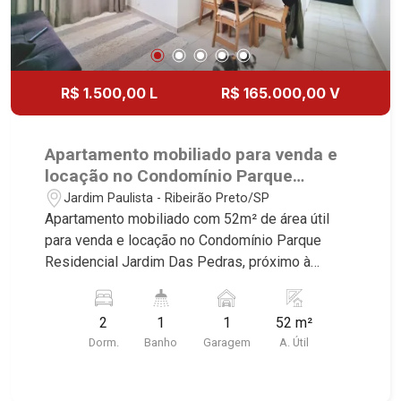
R$ 1.500,00 L
R$ 165.000,00 V
Apartamento mobiliado para venda e
locação no Condomínio Parque
Residencial Jardim Das Pedras,
Jardim Paulista - Ribeirão Preto/SP
próximo à Faculdade Barão De mauá -
Apartamento mobiliado com 52m² de área útil
Ribeirão Preto/SP.
para venda e locação no Condomínio Parque
Residencial Jardim Das Pedras, próximo à
Faculdade Barão De mauá - Bairro Jardim
Paulista, Ribeirão Preto/SP. Conheça as
2
1
1
52 m²
características deste imóvel que a Martinelli
Dorm.
Banho
Garagem
A. Útil
Imobiliária selecionou para você: - 52m² de área
útil - 2 dormitório sendo 1 com armário - Banheiro
social - Sala 2 ambientes - Cozinha e área de