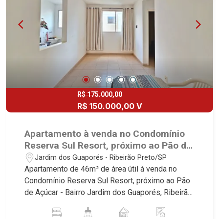
R$ 175.000,00
R$ 150.000,00 V
Apartamento à venda no Condomínio
Reserva Sul Resort, próximo ao Pão de
Açucar - Ribeirão Preto/SP.
Jardim dos Guaporés - Ribeirão Preto/SP
Apartamento de 46m² de área útil à venda no
Condomínio Reserva Sul Resort, próximo ao Pão
de Açúcar - Bairro Jardim dos Guaporés, Ribeirão
Preto/SP. Conheça as características deste
imóvel que a Martinelli Imobiliária selecionou