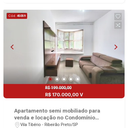
desde 2000. Especialistas em Venda, Locação e
Lançamentos! Avenida João Fiúsa, 1051 - Alto da
Cód.
45059
Boa Vista | Ribeirão Preto.
R$ 199.000,00
R$ 170.000,00 V
Apartamento semi mobiliado para
venda e locação no Condomínio
Residencial Paineiras, próximo a
Vila Tibério - Ribeirão Preto/SP