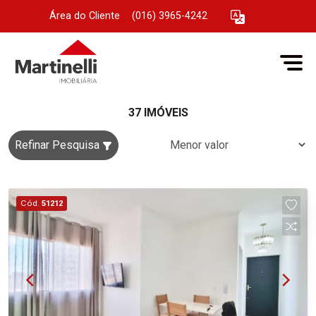
Área do Cliente
|
(016) 3965-4242
37 IMÓVEIS
Refinar Pesquisa
Cód.
51212