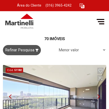
Área do Cliente
|
(016) 3965-4242
70 IMÓVEIS
Refinar Pesquisa
Cód.
51182