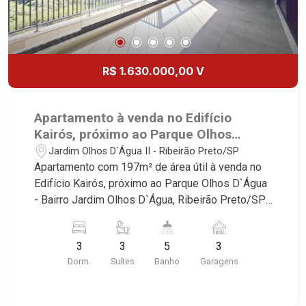
R$ 1.630.000,00 V
Apartamento à venda no Edifício
Kairós, próximo ao Parque Olhos
D`Água - Ribeirão Preto/SP.
Jardim Olhos D`Água II - Ribeirão Preto/SP
Apartamento com 197m² de área útil à venda no
Edifício Kairós, próximo ao Parque Olhos D`Água
- Bairro Jardim Olhos D`Água, Ribeirão Preto/SP.
Conheça as características deste imóvel que a
Martinelli Imobiliária selecionou para você: -
3
3
5
3
197m² de área útil - 3 suítes - Sala 2 ambientes -
Dorm.
Suítes
Banho
Garagens
Lavabo - Copa - Cozinha - Área de serviço -
Banheiro de serviço - Varanda gourmet fechada
com vidro - Churrasqueira - Box blindex nos