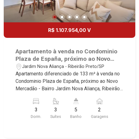
R$ 1.107.954,00 V
Apartamento à venda no Condominio
Plaza de España, próximo ao Novo
Mercadão - Ribeirão Preto/SP.
Jardim Nova Aliança - Ribeirão Preto/SP
Apartamento diferenciado de 133 m² à venda no
Condominio Plaza de España, próximo ao Novo
Mercadão - Bairro Jardim Nova Aliança, Ribeirão
Preto/SP. Conheça as características deste
imóvel que a Martinelli Imobiliária selecionou
3
3
5
2
para você: - 143m² de area util - 03 suites - Sala
Dorm.
Suítes
Banho
Garagens
02 ambientes com Open View - Lavabo - Cozinha
integrada com varanda gourmet - Aquecimento a
gás no imóvel todo - Preparação completa com