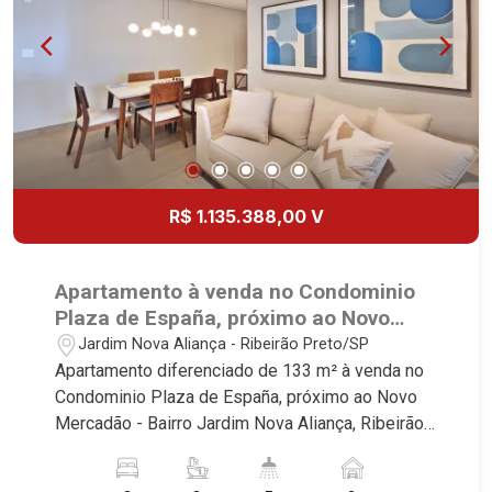
referência no mercado imobiliário desde 2000.
Especialistas em Venda, Locação e
Lançamentos! Avenida João Fiúsa, 1051 - Alto da
Boa Vista | Ribeirão Preto.
R$ 1.135.388,00 V
Apartamento à venda no Condominio
Plaza de España, próximo ao Novo
Mercadão - Ribeirão Preto/SP.
Jardim Nova Aliança - Ribeirão Preto/SP
Apartamento diferenciado de 133 m² à venda no
Condominio Plaza de España, próximo ao Novo
Mercadão - Bairro Jardim Nova Aliança, Ribeirão
Preto/SP. Conheça as características deste
imóvel que a Martinelli Imobiliária selecionou