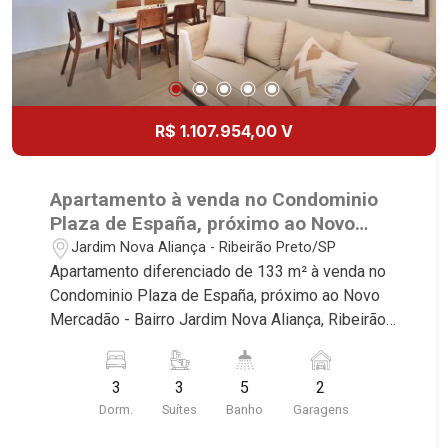
Boa Vista | Ribeirão Preto.
R$ 1.107.954,00 V
Apartamento à venda no Condominio
Plaza de España, próximo ao Novo
Mercadão - Ribeirão Preto/SP.
Jardim Nova Aliança - Ribeirão Preto/SP
Apartamento diferenciado de 133 m² à venda no
Condominio Plaza de España, próximo ao Novo
Mercadão - Bairro Jardim Nova Aliança, Ribeirão
Preto/SP. Conheça as características deste
imóvel que a Martinelli Imobiliária selecionou
3
3
5
2
para você: - 143m² de area util - 03 suites - Sala
Dorm.
Suítes
Banho
Garagens
02 ambientes com Open View - Lavabo - Cozinha
integrada com varanda gourmet - Aquecimento a