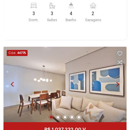
Nova Aliança, Ribeirão Preto/SP. Conheça as
características deste imóvel que a Martinelli
3
3
4
2
Imobiliária selecionou para você: - 133m² de área
Dorm.
Suítes
Banho
Garagens
útil - 3 suítes com armários - Sala 2 ambientes -
Lavabo - Cozinha planejada com cooktop -
Despensa - Área de serviço planejada - Varanda
gourmet com churrasqueira e fechada com
blindex - 2 vagas Martinelli Imobiliária -
Cód.
44775
excelência absoluta no mercado imobiliário de
Ribeirão Preto. Referência em imóveis de alto
padrão, somos especialistas na venda e locação
de apartamentos nos condomínios mais
desejados da Zona Sul, reconhecidos por sua
segurança, infraestrutura completa e qualidade
de vida incomparável. Atuamos nos
empreendimentos de maior prestígio da região,
incluindo: Marquises Park, Les Alpes Residence,
Porto Búzios, Sequóia, Blue Diamond, Mirante do
Ipê, Hype, Grand Privilège, Grand Raya, Grand
R$ 1.037.232,00 V