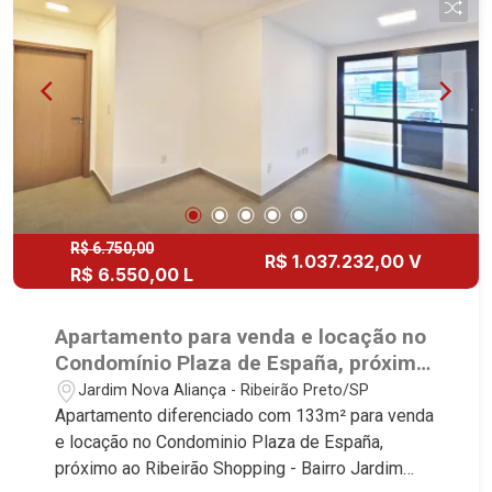
com Churrasqueira à gás - 02 Vagas - Fino
acabamento - Alto Padrão Martinelli Imobiliária,
referência no mercado imobiliário desde 2000.
Especialistas em Venda, Locação e
Lançamentos! Avenida João Fiúsa, 1051 - Alto da
Boa Vista | Ribeirão Preto.
R$ 6.750,00
R$ 1.037.232,00 V
R$ 6.550,00 L
Apartamento para venda e locação no
Condomínio Plaza de España, próximo
ao Ribeirão Shopping - Ribeirão
Jardim Nova Aliança - Ribeirão Preto/SP
Preto/SP.
Apartamento diferenciado com 133m² para venda
e locação no Condominio Plaza de España,
próximo ao Ribeirão Shopping - Bairro Jardim