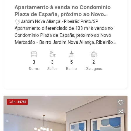
Apartamento à venda no Condominio
Plaza de España, próximo ao Novo
Mercadão - Ribeirão Preto/SP.
Jardim Nova Aliança - Ribeirão Preto/SP
Apartamento diferenciado de 133 m² à venda no
Condominio Plaza de España, próximo ao Novo
Mercadão - Bairro Jardim Nova Aliança, Ribeirão
Preto/SP. Conheça as características deste
imóvel que a Martinelli Imobiliária selecionou
3
3
5
2
para você: - 143m² de area util - 03 suites - Sala
Dorm.
Suítes
Banho
Garagens
02 ambientes com Open View - Lavabo - Cozinha
integrada com varanda gourmet - Aquecimento a
gás no imóvel todo - Preparação completa com
pontos de ares condicionados em todos os
dormitórios, sala e sacada gourmet - Area de
Cód.
44787
Serviço - Banheiro de Serviço - Varanda Gourmet
com Churrasqueira à gás - 02 Vagas - Fino
acabamento - Alto Padrão Martinelli Imobiliária,
referência no mercado imobiliário desde 2000.