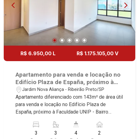
Especialistas em Venda, Locação e
Lançamentos! Avenida João Fiúsa, 1051 - Alto da
Boa Vista | Ribeirão Preto.
R$ 6.950,00 L
R$ 1.175.105,00 V
Apartamento para venda e locação no
Edifício Plaza de España, próximo à
Faculdade UNIP - Ribeirão Preto/SP.
Jardim Nova Aliança - Ribeirão Preto/SP
Apartamento diferenciado com 143m² de área útil
para venda e locação no Edifício Plaza de
España, próximo à Faculdade UNIP - Bairro
Jardim Nova Aliança, Ribeirão Preto/SP. Conheça
as características deste imóvel que a Martinelli
3
3
4
2
Imobiliária selecionou para você: - 143m² de área