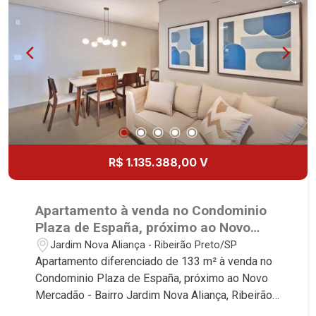
Especialistas em Venda, Locação e
Lançamentos! Avenida João Fiúsa, 1051 - Alto da
Boa Vista | Ribeirão Preto.
R$ 1.135.388,00 V
Apartamento à venda no Condominio
Plaza de España, próximo ao Novo
Mercadão - Ribeirão Preto/SP.
Jardim Nova Aliança - Ribeirão Preto/SP
Apartamento diferenciado de 133 m² à venda no
Condominio Plaza de España, próximo ao Novo
Mercadão - Bairro Jardim Nova Aliança, Ribeirão
Preto/SP. Conheça as características deste