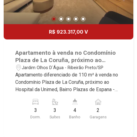
R$ 923.317,00 V
Apartamento à venda no Condomínio
Plaza de La Coruña, próximo ao
Hospital da Unimed - Ribeirão
Jardim Olhos D`Água - Ribeirão Preto/SP
Preto/SP.
Apartamento diferenciado de 110 m² à venda no
Condomínio Plaza de La Coruña, próximo ao
Hospital da Unimed, Bairro Plazas de Espana -
Ribeirão Preto/SP. Conheça as características
deste imóvel que a Martinelli Imobiliária
3
3
4
2
selecionou para você: - 110m² de área útil - 03
Dorm.
Suítes
Banho
Garagens
suítes - Sala 02 ambientes - Lavabo - Cozinha
integrada com varanda gourmet - Aquecimento a
gás no imóvel todo - Preparação completa com