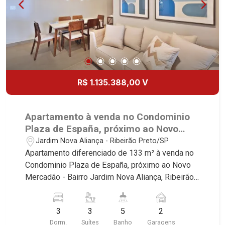
Especialistas em Venda, Locação e
Lançamentos! Avenida João Fiúsa, 1051 - Alto da
Boa Vista | Ribeirão Preto.
R$ 1.135.388,00 V
Apartamento à venda no Condominio
Plaza de España, próximo ao Novo
Mercadão - Ribeirão Preto/SP.
Jardim Nova Aliança - Ribeirão Preto/SP
Apartamento diferenciado de 133 m² à venda no
Condominio Plaza de España, próximo ao Novo
Mercadão - Bairro Jardim Nova Aliança, Ribeirão
Preto/SP. Conheça as características deste
imóvel que a Martinelli Imobiliária selecionou
3
3
5
2
para você: - 143m² de area util - 03 suites - Sala
Dorm.
Suítes
Banho
Garagens