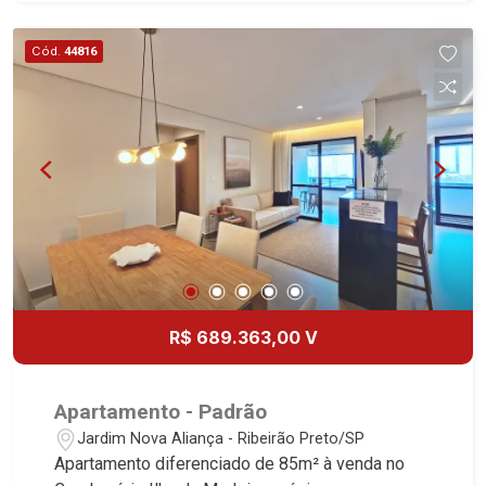
pontos de ares condicionados em todos os
dormitórios, sala e sacada gourmet - Área de
Cód.
44816
Serviço - Banheiro de Serviço - Varanda Gourmet
com Churrasqueira à carvão - 02 Vagas - Fino
acabamento - Alto Padrão *Consulte unidades
disponível Martinelli Imobiliária, referência no
mercado imobiliário desde 2000. Especialistas
em Venda, Locação e Lançamentos! Avenida
João Fiúsa, 1051 - Alto da Boa Vista | Ribeirão
Preto.
R$ 689.363,00 V
Apartamento - Padrão
Jardim Nova Aliança - Ribeirão Preto/SP
Apartamento diferenciado de 85m² à venda no