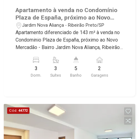
Apartamento à venda no Condomínio
Plaza de España, próximo ao Novo
Mercadão - Ribeirão Preto/SP.
Jardim Nova Aliança - Ribeirão Preto/SP
Apartamento diferenciado de 143 m² à venda no
Condominio Plaza de España, próximo ao Novo
Mercadão - Bairro Jardim Nova Aliança, Ribeirão
Preto/SP. Conheça as características deste
imóvel que a Martinelli Imobiliária selecionou
3
3
5
2
para você: - 143m² de area util - 03 suites - Sala
Dorm.
Suítes
Banho
Garagens
02 ambientes com Open View - Lavabo - Cozinha
integrada com varanda gourmet - Aquecimento a
gás no imóvel todo - Preparação completa com
pontos de ares condicionados em todos os
dormitórios, sala e sacada gourmet - Area de
Cód.
44772
Serviço - Banheiro de Serviço - Varanda Gourmet
com Churrasqueira à gás - 02 Vagas - Fino
acabamento - Alto Padrão Martinelli Imobiliária,
referência no mercado imobiliário desde 2000.