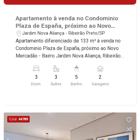
Apartamento à venda no Condominio
Plaza de España, próximo ao Novo
Mercadão - Ribeirão Preto/SP.
Jardim Nova Aliança - Ribeirão Preto/SP
Apartamento diferenciado de 133 m² à venda no
Condominio Plaza de España, próximo ao Novo
Mercadão - Bairro Jardim Nova Aliança, Ribeirão
Preto/SP. Conheça as características deste
imóvel que a Martinelli Imobiliária selecionou
3
3
5
2
para você: - 143m² de area util - 03 suites - Sala
Dorm.
Suítes
Banho
Garagens
02 ambientes com Open View - Lavabo - Cozinha
integrada com varanda gourmet - Aquecimento a
gás no imóvel todo - Preparação completa com
pontos de ares condicionados em todos os
dormitórios, sala e sacada gourmet - Area de
Cód.
44789
Serviço - Banheiro de Serviço - Varanda Gourmet
com Churrasqueira à gás - 02 Vagas - Fino
acabamento - Alto Padrão Martinelli Imobiliária,