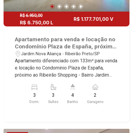
R$ 6.950,00
R$ 1.177.701,00 V
R$ 6.750,00 L
Apartamento para venda e locação no
Condomínio Plaza de España, próximo
ao Ribeirão Shopping - Ribeirão
Jardim Nova Aliança - Ribeirão Preto/SP
Preto/SP.
Apartamento diferenciado com 133m² para venda
e locação no Condominio Plaza de España,
próximo ao Ribeirão Shopping - Bairro Jardim
Nova Aliança, Ribeirão Preto/SP. Conheça as
características deste imóvel que a Martinelli
3
3
4
2
Imobiliária selecionou para você: - 133m² de área
Dorm.
Suítes
Banho
Garagens
útil - 3 suítes com armários - Sala 2 ambientes -
Lavabo - Cozinha planejada com cooktop -
Despensa - Área de serviço planejada - Varanda
gourmet com churrasqueira e fechada com
blindex - 2 vagas Martinelli Imobiliária -