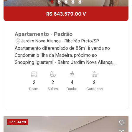
R$ 643.579,00 V
Apartamento - Padrão
Jardim Nova Aliança - Ribeirão Preto/SP
Apartamento diferenciado de 85m² à venda no
Condomínio Ilha da Madeira, próximo ao
Shopping Iguatemi - Bairro Jardim Nova Aliança,
Ribeirão Preto/SP. Conheça as características
deste imóvel que a Martinelli Imobiliária
2
2
4
2
selecionou para você: - 85m² de área útil - 2
Dorm.
Suítes
Banho
Garagens
suítes - Sala 2 ambientes - Lavabo - Cozinha -
Área de serviço - Banheiro de serviço - Sacada
gourmet com churrasqueira à gás - 2 vagas - Fino
acabamento, alto padrão * Consulte-nos para
mais informações. Martinelli Imobiliária,
Cód.
44791
referência no mercado imobiliário desde 2000.