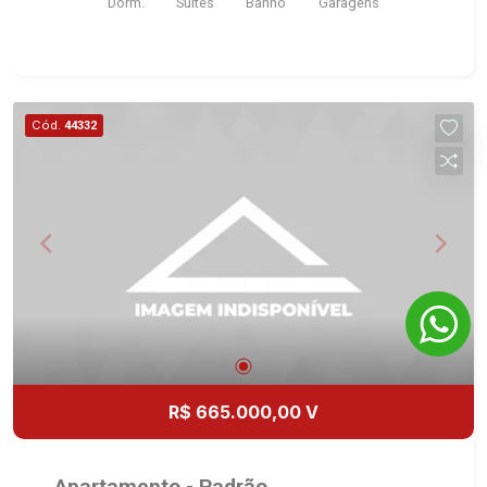
Dorm.
Suítes
Banho
Garagens
útil - 3 suítes com armários - Sala 2 ambientes -
Lavabo - Cozinha planejada com cooktop -
Despensa - Área de serviço planejada - Varanda
gourmet com churrasqueira e fechamento em
blindex - 2 vagas - Fino acabamento, alto padrão
Cód.
44332
Martinelli Imobiliária - excelência absoluta no
mercado imobiliário de Ribeirão Preto.
Referência em imóveis de alto padrão, somos
especialistas na venda e locação de
apartamentos nos condomínios mais desejados
da Zona Sul, reconhecidos por sua segurança,
infraestrutura completa e qualidade de vida
incomparável. Atuamos nos empreendimentos de
maior prestígio da região, incluindo: Marquises
Park, Les Alpes Residence, Porto Búzios,
Sequóia, Blue Diamond, Mirante do Ipê, Hype,
R$ 665.000,00 V
Grand Privilège, Grand Raya, Grand Paysage,
Praças do Sul, Uber Miró, Uber Corbusier, Le
Monde Parc, Place Vendôme, Place des Vosges,
Apartamento - Padrão