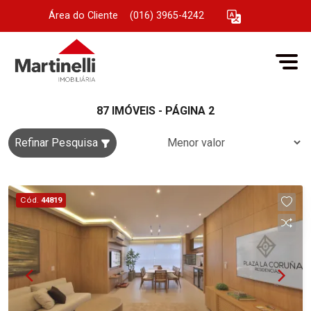
Área do Cliente
|
(016) 3965-4242
87 IMÓVEIS - PÁGINA 2
Refinar Pesquisa
Cód.
44819