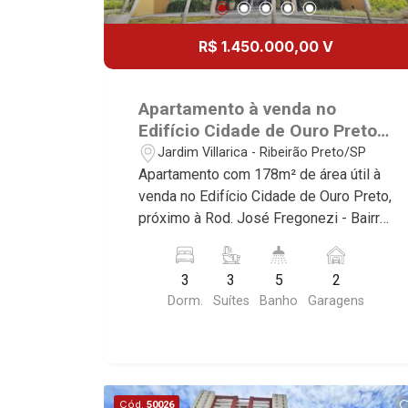
Zurique, L?Essence, Magna Vista,
vida incomparável. Atuamos nos
British Columbia, Dijon, Jardim de
empreendimentos de maior prestígio
R$ 1.450.000,00 V
Luxemburgo, Exklusiv Golf, Exklusiv
da região, incluindo: Marquises Park,
Essenz, Mirante CondoClub, Hydeperk,
Les Alpes Residence, Porto Búzios,
Urban, Stuttgart, Mondrian, Bahamas,
Sequóia, Blue Diamond, Mirante do Ipê,
Apartamento à venda no
Monte Sinai, Pennsylvania, Villa
Hype, Grand Privilège, Grand Raya,
Edifício Cidade de Ouro Preto,
Toscana, Sur Le Jardin, Atlanta,
Grand Paysage, Praças do Sul, Uber
próximo à Rod. José Fregonezi
Jardim Villarica - Ribeirão Preto/SP
Sapucaia, Van Gogh, Cenário, Parc Sul,
Miró, Uber Corbusier, Le Monde Parc,
- Ribeirão Preto/SP.
Apartamento com 178m² de área útil à
Alleanza D?Oro, Rodin, Candeias,
Place Vendôme, Place des Vosges,
venda no Edifício Cidade de Ouro Preto,
Apiacás, Blend Coliving, Una Caramuru,
L`Ermitage, Bella Vista, Sunset Club,
próximo à Rod. José Fregonezi - Bairro
Quintessence, Liber Condomínio
Amsterdam, Everest, Gran Matisse, Van
Jardim Villarica, Ribeirão Preto/SP.
Resort, Asas do Sul, Tapuias
Der Rohe, Doppio Spazio, Triomphe,
Conheça as características deste
Residencial, Manhattan, Lumiere,
Solar Del Rey, Jardim de Versailles,
3
3
5
2
imóvel que a Martinelli Imobiliária
Civitas, Apogeo, Frankfurt, Emerald,
Cidade de Sevilha, Solar das Aves,
Dorm.
Suítes
Banho
Garagens
selecionou para você: - 178m² de área
Spazio Robespierre, Cedro, Dinamarca,
Giardino Solare, Giardino Terrae,
útil - 3 suítes - Sala 2 ambientes -
Portes du Soleil, Solo, Cambuí,
Província de Roma, Lumnesia, Madison
Lavabo - Cozinha - Área de serviço -
Philadelphia, Victória Hill, San Pierre,
Square Garden, Verona, Barcelona,
Varanda gourmet - Bar privativo - 2
Estocolmo, La Défense, Toulouse, Saint
Guaecá, Fiúsa One, Icon, Uber Gaudi,
vagas Martinelli Imobiliária - excelência
Étienne, Monet, Rembrandt, Montreux,
Matisse, Promenade, Botanic Garden,
Cód.
50026