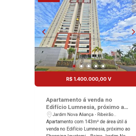
absoluta no mercado imobiliário de
Genève, Quebec, Blue Note, Noruega,
Nova Aliança Residence, Le Nôtre,
Ribeirão Preto. Referência em imóveis
Normandie, Jataí, Via Frattina e
Perspective, Domaine Botanique, Ile
de alto padrão, somos especialistas na
Triomphe. Avenida João Fiúsa, 1051 -
Verte, Velazquez, Edimburgo, Cidade
venda e locação de apartamentos nos
Alto da Boa Vista | Ribeirão Preto
de Paris, Cidade de Petrópolis, Cidade
condomínios mais desejados da Zona
de Vancouver, Cidade de Montreal,
Sul, reconhecidos por sua segurança,
Cidade de Ouro Preto, Cidade de
infraestrutura completa e qualidade de
Seattle, Cidade de Roma, Cidade de
vida incomparável. Atuamos nos
Londres, Cidade de Munique, Cidade de
empreendimentos de maior prestígio
Lisboa, Cidade de Madrid, Cidade de
da região, incluindo: Marquises Park,
Viena, Cidade de Barcelona, Cidade de
Les Alpes Residence, Porto Búzios,
R$ 1.400.000,00 V
Zurique, L`Essence, Magna Vista,
Sequóia, Blue Diamond, Mirante do Ipê,
British Columbia, Dijon, Jardim de
Hype, Grand Privilège, Grand Raya,
Luxemburgo, Exklusiv Golf, Exklusiv
Grand Paysage, Praças do Sul, Uber
Apartamento á venda no
Essenz, Mirante CondoClub, Hydeperk,
Miró, Uber Corbusier, Le Monde Parc,
Edifício Lumnesia, próximo ao
Urban, Stuttgart, Mondrian, Bahamas,
Place Vendôme, Place des Vosges,
Shopping Iguatemi - Ribeirão
Jardim Nova Aliança - Ribeirão
Monte Sinai, Pennsylvania, Villa
L`Ermitage, Bella Vista, Sunset Club,
Preto/SP.
Preto/SP
Apartamento com 143m² de área útil á
Toscana, Sur Le Jardin, Atlanta,
Amsterdam, Everest, Gran Matisse, Van
venda no Edifício Lumnesia, próximo ao
Sapucaia, Van Gogh, Cenário, Parc Sul,
Der Rohe, Doppio Spazio, Triomphe,