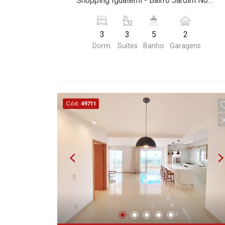
Shopping Iguatemi - Bairro Jardim Nova
Alleanza D`Oro, Rodin, Candeias,
Solar Del Rey, Jardim de Versailles,
Aliança, Ribeirão Preto/SP. Conheça as
Apiacás, Blend Coliving, Una Caramuru,
Cidade de Sevilha, Solar das Aves,
características deste imóvel que a
Quintessence, Liber Condomínio
Giardino Solare, Giardino Terrae,
3
3
5
2
Martinelli Imobiliária selecionou para
Resort, Asas do Sul, Tapuias
Província de Roma, Lumnesia, Madison
Dorm.
Suítes
Banho
Garagens
você: - 143m² de área útil - 3 suítes
Residencial, Manhattan, Lumiere,
Square Garden, Verona, Barcelona,
com armários - Sala 2 ambientes -
Civitas, Apogeo, Frankfurt, Emerald,
Guaecá, Fiúsa One, Icon, Uber Gaudi,
Lavabo - Cozinha e área de serviço
Spazio Robespierre, Cedro, Dinamarca,
Matisse, Promenade, Botanic Garden,
planejadas - Sacada gourmet - 2 vagas
Portes du Soleil, Solo, Cambuí,
Nova Aliança Residence, Le Nôtre,
Martinelli Imobiliária - excelência
Philadelphia, Victória Hill, San Pierre,
Perspective, Domaine Botanique, Ile
Cód.
49711
absoluta no mercado imobiliário de
Estocolmo, La Défense, Toulouse, Saint
Verte, Velazquez, Edimburgo, Cidade
Ribeirão Preto. Referência em imóveis
Étienne, Monet, Rembrandt, Montreux,
de Paris, Cidade de Petrópolis, Cidade
de alto padrão, somos especialistas na
Genève, Quebec, Blue Note, Noruega,
de Vancouver, Cidade de Montreal,
venda e locação de apartamentos nos
Normandie, Jataí, Via Frattina e
Cidade de Ouro Preto, Cidade de
condomínios mais desejados da Zona
Triomphe. Avenida João Fiúsa, 1051 -
Seattle, Cidade de Roma, Cidade de
Sul, reconhecidos por sua segurança,
Alto da Boa Vista | Ribeirão Preto.
Londres, Cidade de Munique, Cidade de
infraestrutura completa e qualidade de
Lisboa, Cidade de Madrid, Cidade de
vida incomparável. Atuamos nos
Viena, Cidade de Barcelona, Cidade de
empreendimentos de maior prestígio
Zurique, L?Essence, Magna Vista,
da região, incluindo: Marquises Park,
British Columbia, Dijon, Jardim de