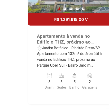
R$ 1.291.915,00 V
Apartamento à venda no
Edifício THZ, próximo ao
Parque Uber Sul - Ribeirão
Jardim Botânico - Ribeirão Preto/SP
Preto/SP.
Apartamento com 132m² de área útil à
venda no Edifício THZ, próximo ao
Parque Uber Sul - Bairro Jardim
Botânico, Ribeirão Preto/SP. Conheça
as características deste imóvel que a
3
3
5
2
Martinelli Imobiliária selecionou para
Dorm.
Suítes
Banho
Garagens
você: - 132m² de área útil - 3 suítes -
Sala 2 ambientes - Lavabo - Cozinha -
Área de serviço - Banheiro de serviço -
Varanda gourmet - 2 vagas Martinelli