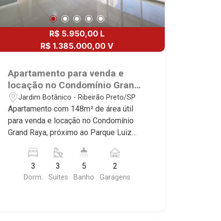
R$ 5.950,00 L
R$ 1.385.000,00 V
Apartamento para venda e
locação no Condomínio Grand
Raya, próximo ao Parque Luiz
Jardim Botânico - Ribeirão Preto/SP
Carlos Raya - Ribeirão
Apartamento com 148m² de área útil
Preto/SP.
para venda e locação no Condomínio
Grand Raya, próximo ao Parque Luiz
Carlos Raya - Bairro Jardim Botânico,
Ribeirão Preto/SP. Conheça as
3
3
5
2
características deste imóvel que a
Dorm.
Suítes
Banho
Garagens
Martinelli Imobiliária selecionou para
você: - 148m² de área útil - 3 suítes
com armários e ar-condicionado -
Lavabo - Sala 2 ambientes - Cozinha e