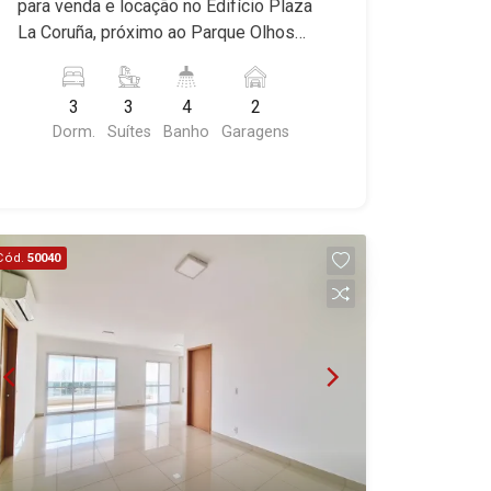
Preto/SP.
para venda e locação no Edifício Plaza
Place Vendôme, Place des Vosges,
La Coruña, próximo ao Parque Olhos
L`Ermitage, Bella Vista, Sunset Club,
D`Água - Bairro Jardim Olhos D`Água,
Amsterdam, Everest, Gran Matisse, Van
Ribeirão Preto/SP. Conheça as
Der Rohe, Doppio Spazio, Triomphe,
3
3
4
2
características deste imóvel que a
Solar Del Rey, Jardim de Versailles,
Dorm.
Suítes
Banho
Garagens
Martinelli Imobiliária selecionou para
Cidade de Sevilha, Solar das Aves,
você: - 109m² de área útil - 3 suítes
Giardino Solare, Giardino Terrae,
com armários e ar-condicionado - Sala
Província de Roma, Lumnesia, Madison
2 ambientes com ar-condicionado -
Square Garden, Verona, Barcelona,
Lavabo - Cozinha com cooktop e forno
Guaecá, Fiúsa One, Icon, Uber Gaudi,
Cód.
50040
- Área de serviço planejada - Varanda
Matisse, Promenade, Botanic Garden,
gourmet com churrasqueira, ar-
Nova Aliança Residence, Le Nôtre,
condicionado e fechamento em blindex
Perspective, Domaine Botanique, Ile
- 2 vagas Martinelli Imobiliária -
Verte, Velazquez, Edimburgo, Cidade
excelência absoluta no mercado
de Paris, Cidade de Petrópolis, Cidade
imobiliário de Ribeirão Preto.
de Vancouver, Cidade de Montreal,
Referência em imóveis de alto padrão,
Cidade de Ouro Preto, Cidade de
somos especialistas na venda e
Seattle, Cidade de Roma, Cidade de
locação de apartamentos nos