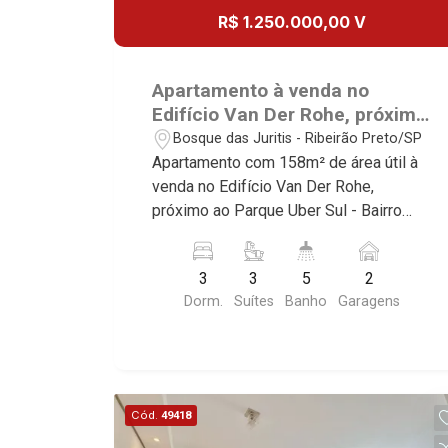
Les Alpes Residence, Porto Búzios,
R$ 1.250.000,00 V
Luxemburgo, Exklusiv Golf, Exklusiv
Sequóia, Blue Diamond, Mirante do Ipê,
Essenz, Mirante CondoClub, Hydeperk,
Hype, Grand Privilège, Grand Raya,
Urban, Stuttgart, Mondrian, Bahamas,
Grand Paysage, Praças do Sul, Uber
Apartamento à venda no
Monte Sinai, Pennsylvania, Villa
Miró, Uber Corbusier, Le Monde Parc,
Edifício Van Der Rohe, próximo
Toscana, Sur Le Jardin, Atlanta,
Place Vendôme, Place des Vosges,
ao Parque Uber Sul - Ribeirão
Bosque das Juritis - Ribeirão Preto/SP
Sapucaia, Van Gogh, Cenário, Parc Sul,
L`Ermitage, Bella Vista, Sunset Club,
Preto/SP.
Apartamento com 158m² de área útil à
Alleanza D?Oro, Rodin, Candeias,
Amsterdam, Everest, Gran Matisse, Van
venda no Edifício Van Der Rohe,
Apiacás, Blend Coliving, Una Caramuru,
Der Rohe, Doppio Spazio, Triomphe,
próximo ao Parque Uber Sul - Bairro
Quintessence, Liber Condomínio
Solar Del Rey, Jardim de Versailles,
Bosque das Juritis, Ribeirão Preto/SP.
Resort, Asas do Sul, Tapuias
Cidade de Sevilha, Solar das Aves,
Conheça as características deste
Residencial, Manhattan, Lumiere,
Giardino Solare, Giardino Terrae,
3
3
5
2
imóvel que a Martinelli Imobiliária
Civitas, Apogeo, Frankfurt, Emerald,
Província de Roma, Lumnesia, Madison
Dorm.
Suítes
Banho
Garagens
selecionou para você: - 158m² de área
Spazio Robespierre, Cedro, Dinamarca,
Square Garden, Verona, Barcelona,
útil - 3 suítes sendo 2 com armários e 1
Portes du Soleil, Solo, Cambuí,
Guaecá, Fiúsa One, Icon, Uber Gaudi,
master com closet - Home - Sala 2
Philadelphia, Victória Hill, San Pierre,
Matisse, Promenade, Botanic Garden,
ambientes - Cozinha e área de serviço
Estocolmo, La Défense, Toulouse, Saint
Nova Aliança Residence, Le Nôtre,
planejadas - Banheiro de serviço -
Étienne, Monet, Rembrandt, Montreux,
Perspective, Domaine Botanique, Ile
Cód.
49418
Varanda gourmet com churrasqueira e
Genève, Quebec, Blue Note, Noruega,
Verte, Velazquez, Edimburgo, Cidade