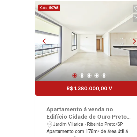
Imobiliária - excelência absoluta no
Cód.
50765
mercado imobiliário de Ribeirão Preto.
Referência em imóveis de alto padrão,
somos especialistas na venda e
locação de apartamentos nos
condomínios mais desejados da Zona
Sul, reconhecidos por sua segurança,
infraestrutura completa e qualidade de
vida incomparável. Atuamos nos
empreendimentos de maior prestígio
da região, incluindo: Marquises Park,
Les Alpes Residence, Porto Búzios,
R$ 1.380.000,00 V
Sequóia, Blue Diamond, Mirante do Ipê,
Hype, Grand Privilège, Grand Raya,
Grand Paysage, Praças do Sul, Uber
Apartamento á venda no
Miró, Uber Corbusier, Le Monde Parc,
Edifício Cidade de Ouro Preto,
Place Vendôme, Place des Vosges,
próximo à Av. Prof. João Fiúsa
Jardim Villarica - Ribeirão Preto/SP
L`Ermitage, Bella Vista, Sunset Club,
- Ribeirão Preto/SP.
Apartamento com 178m² de área útil á
Amsterdam, Everest, Gran Matisse, Van