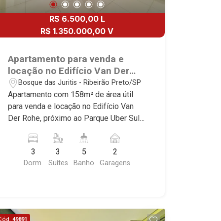
Londres, Cidade de Munique, Cidade de
condomínios mais desejados da Zona
Lisboa, Cidade de Madrid, Cidade de
R$ 6.500,00 L
Sul, reconhecidos por sua segurança,
Viena, Cidade de Barcelona, Cidade de
infraestrutura completa e qualidade de
R$ 1.350.000,00 V
Zurique, L`Essence, Magna Vista,
vida incomparável. Atuamos nos
British Columbia, Dijon, Jardim de
empreendimentos de maior prestígio
Apartamento para venda e
Luxemburgo, Exklusiv Golf, Exklusiv
da região, incluindo: Marquises Park,
locação no Edifício Van Der
Essenz, Mirante CondoClub, Hydeperk,
Les Alpes Residence, Porto Búzios,
Rohe, próximo ao Parque Uber
Bosque das Juritis - Ribeirão Preto/SP
Urban, Stuttgart, Mondrian, Bahamas,
Sequóia, Blue Diamond, Mirante do Ipê,
Sul - Ribeirão Preto/SP.
Apartamento com 158m² de área útil
Monte Sinai, Pennsylvania, Villa
Hype, Grand Privilège, Grand Raya,
para venda e locação no Edifício Van
Toscana, Sur Le Jardin, Atlanta,
Grand Paysage, Praças do Sul, Uber
Der Rohe, próximo ao Parque Uber Sul -
Sapucaia, Van Gogh, Cenário, Parc Sul,
Miró, Uber Corbusier, Le Monde Parc,
Bairro Bosque das Juritis, Ribeirão
Alleanza D`Oro, Rodin, Candeias,
Place Vendôme, Place des Vosges,
Preto/SP. Conheça as características
Apiacás, Blend Coliving, Una Caramuru,
L`Ermitage, Bella Vista, Sunset Club,
3
3
5
2
deste imóvel que a Martinelli
Quintessence, Liber Condomínio
Amsterdam, Everest, Gran Matisse, Van
Dorm.
Suítes
Banho
Garagens
Imobiliária selecionou para você: -
Resort, Asas do Sul, Tapuias
Der Rohe, Doppio Spazio, Triomphe,
158m² de área útil - 3 suítes com
Residencial, Manhattan, Lumiere,
Solar Del Rey, Jardim de Versailles,
armários e ar-condicionado sendo 1
Civitas, Apogeo, Frankfurt, Emerald,
Cidade de Sevilha, Solar das Aves,
master com closet - Sala 3 ambientes
Spazio Robespierre, Cedro, Dinamarca,
Giardino Solare, Giardino Terrae,
com ar-condicionado - Lavabo -
Portes du Soleil, Solo, Cambuí,
Província de Roma, Lumnesia, Madison
Cód.
49891