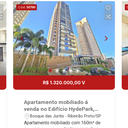
Churrasqueira - 2 vagas Martinelli
Cód.
50760
Imobiliária - excelência absoluta no
mercado imobiliário de Ribeirão Preto.
Referência em imóveis de alto padrão,
somos especialistas na venda e
locação de apartamentos nos
condomínios mais desejados da Zona
Sul, reconhecidos por sua segurança,
infraestrutura completa e qualidade de
vida incomparável. Atuamos nos
empreendimentos de maior prestígio
da região, incluindo: Marquises Park,
R$ 1.320.000,00 V
Les Alpes Residence, Porto Búzios,
Sequóia, Blue Diamond, Mirante do Ipê,
Hype, Grand Privilège, Grand Raya,
Apartamento mobiliado á
Grand Paysage, Praças do Sul, Uber
venda no Edifício HydePark,
Miró, Uber Corbusier, Le Monde Parc,
próximo ao Parque Carlos Raya
Bosque das Juritis - Ribeirão Preto/SP
Place Vendôme, Place des Vosges,
- Ribeirão Preto/SP.
Apartamento mobiliado com 160m² de
L`Ermitage, Bella Vista, Sunset Club,