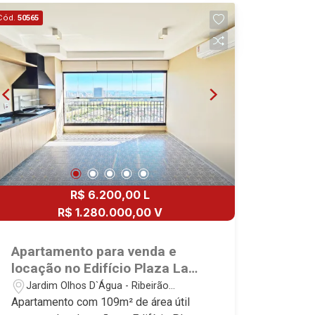
área de serviço planejadas - Banheiro
Cód.
50565
de empregada - Sacada gourmet com
fechamento blindex e churrasqueira - 2
vagas Martinelli Imobiliária - excelência
absoluta no mercado imobiliário de
Ribeirão Preto. Referência em imóveis
de alto padrão, somos especialistas na
venda e locação de apartamentos nos
condomínios mais desejados da Zona
Sul, reconhecidos por sua segurança,
infraestrutura completa e qualidade de
R$ 6.200,00 L
vida incomparável. Atuamos nos
empreendimentos de maior prestígio
R$ 1.280.000,00 V
da região, incluindo: Marquises Park,
Les Alpes Residence, Porto Búzios,
Apartamento para venda e
Sequóia, Blue Diamond, Mirante do Ipê,
locação no Edifício Plaza La
Hype, Grand Privilège, Grand Raya,
Coruña, próximo ao Parque
Jardim Olhos D`Água - Ribeirão
Grand Paysage, Praças do Sul, Uber
Olhos D`Água - Ribeirão
Preto/SP
Apartamento com 109m² de área útil
Miró, Uber Corbusier, Le Monde Parc,