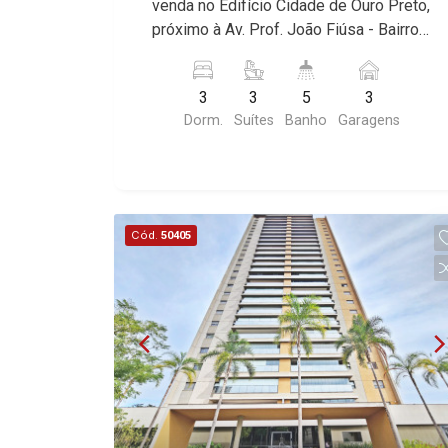
venda no Edifício Cidade de Ouro Preto,
Der Rohe, Doppio Spazio, Triomphe,
próximo à Av. Prof. João Fiúsa - Bairro
Solar Del Rey, Jardim de Versailles,
Jardim Villarica, Ribeirão Preto/SP.
Cidade de Sevilha, Solar das Aves,
Conheça as características deste
Giardino Solare, Giardino Terrae,
3
3
5
3
imóvel que a Martinelli Imobiliária
Província de Roma, Lumnesia, Madison
Dorm.
Suítes
Banho
Garagens
selecionou para você: - 178m² de área
Square Garden, Verona, Barcelona,
útil - 3 suítes - Sala 2 ambientes -
Guaecá, Fiúsa One, Icon, Uber Gaudi,
Cozinha - Área de serviço - Sacada
Matisse, Promenade, Botanic Garden,
gourmet - 3 vagas sendo 1 no térreo e
Nova Aliança Residence, Le Nôtre,
2 gavetas - Fino acabamento - Alto
Perspective, Domaine Botanique, Ile
Cód.
50405
padrão Martinelli Imobiliária -
Verte, Velazquez, Edimburgo, Cidade
excelência absoluta no mercado
de Paris, Cidade de Petrópolis, Cidade
imobiliário de Ribeirão Preto.
de Vancouver, Cidade de Montreal,
Referência em imóveis de alto padrão,
Cidade de Ouro Preto, Cidade de
somos especialistas na venda e
Seattle, Cidade de Roma, Cidade de
locação de apartamentos nos
Londres, Cidade de Munique, Cidade de
condomínios mais desejados da Zona
Lisboa, Cidade de Madrid, Cidade de
Sul, reconhecidos por sua segurança,
Viena, Cidade de Barcelona, Cidade de
infraestrutura completa e qualidade de