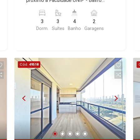
próximo à Faculdade UNIP - Bairro
Monte Sinai, Pennsylvania, Villa
L`Ermitage, Bella Vista, Sunset Club,
Jardim Nova Aliança, Ribeirão Preto/SP.
Toscana, Sur Le Jardin, Atlanta,
Amsterdam, Everest, Gran Matisse, Van
Conheça as características deste
Sapucaia, Van Gogh, Cenário, Parc Sul,
Der Rohe, Doppio Spazio, Triomphe,
3
3
4
2
imóvel que a Martinelli Imobiliária
Alleanza D`Oro, Rodin, Candeias,
Solar Del Rey, Jardim de Versailles,
Dorm.
Suítes
Banho
Garagens
selecionou para você: - 143m² de área
Apiacás, Blend Coliving, Una Caramuru,
Cidade de Sevilha, Solar das Aves,
útil - 3 suítes com armários e ar-
Quintessence, Liber Condomínio
Giardino Solare, Giardino Terrae,
condicionado - Sala 2 ambientes -
Resort, Asas do Sul, Tapuias
Província de Roma, Lumnesia, Madison
Lavabo - Cozinha e área de serviço
Residencial, Manhattan, Lumiere,
Square Garden, Verona, Barcelona,
planejadas - Despensa - Sacada
Civitas, Apogeo, Frankfurt, Emerald,
Guaecá, Fiúsa One, Icon, Uber Gaudi,
Cód.
49518
gourmet - Box blindex até o teto nos
Spazio Robespierre, Cedro, Dinamarca,
Matisse, Promenade, Botanic Garden,
banheiros - Projeto de iluminação -
Portes du Soleil, Solo, Cambuí,
Nova Aliança Residence, Le Nôtre,
Todos os ambientes climatizados - 2
Philadelphia, Victória Hill, San Pierre,
Perspective, Domaine Botanique, Ile
vagas Martinelli Imobiliária - excelência
Estocolmo, La Défense, Toulouse, Saint
Verte, Velazquez, Edimburgo, Cidade
absoluta no mercado imobiliário de
Étienne, Monet, Rembrandt, Montreux,
de Paris, Cidade de Petrópolis, Cidade
Ribeirão Preto. Referência em imóveis
Genève, Quebec, Blue Note, Noruega,
de Vancouver, Cidade de Montreal,
de alto padrão, somos especialistas na
Normandie, Jataí, Via Frattina e
Cidade de Ouro Preto, Cidade de
venda e locação de apartamentos nos
Triomphe. Avenida João Fiúsa, 1051 -
Seattle, Cidade de Roma, Cidade de
condomínios mais desejados da Zona
Alto da Boa Vista | Ribeirão Preto.
Londres, Cidade de Munique, Cidade de
Sul, reconhecidos por sua segurança,
Lisboa, Cidade de Madrid, Cidade de