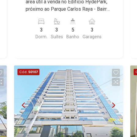
área útil á venda no Edifício HydePark,
Amsterdam, Everest, Gran Matisse, Van
próximo ao Parque Carlos Raya - Bairro
Der Rohe, Doppio Spazio, Triomphe,
Bosque das Juritis, Ribeirão Preto/SP.
Solar Del Rey, Jardim de Versailles,
Conheça as características deste
Cidade de Sevilha, Solar das Aves,
3
3
5
3
imóvel que a Martinelli Imobiliária
Giardino Solare, Giardino Terrae,
Dorm.
Suítes
Banho
Garagens
selecionou para você: - 160m² de área
Província de Roma, Lumnesia, Madison
útil - 3 suítes com armários e ar-
Square Garden, Verona, Barcelona,
condicionado - Sala 2 ambientes -
Guaecá, Fiúsa One, Icon, Uber Gaudi,
Lavabo - Copa - Cozinha e área de
Matisse, Promenade, Botanic Garden,
serviço planejadas - Despensa -
Nova Aliança Residence, Le Nôtre,
Cód.
50107
Banheiro de serviço - Varanda gourmet
Perspective, Domaine Botanique, Ile
com churrasqueira - Iluminação - Rico
Verte, Velazquez, Edimburgo, Cidade
em armários - 3 vagas - Fino
de Paris, Cidade de Petrópolis, Cidade
acabamento - Alto padrão Martinelli
de Vancouver, Cidade de Montreal,
Imobiliária - excelência absoluta no
Cidade de Ouro Preto, Cidade de
mercado imobiliário de Ribeirão Preto.
Seattle, Cidade de Roma, Cidade de
Referência em imóveis de alto padrão,
Londres, Cidade de Munique, Cidade de
somos especialistas na venda e
Lisboa, Cidade de Madrid, Cidade de
locação de apartamentos nos