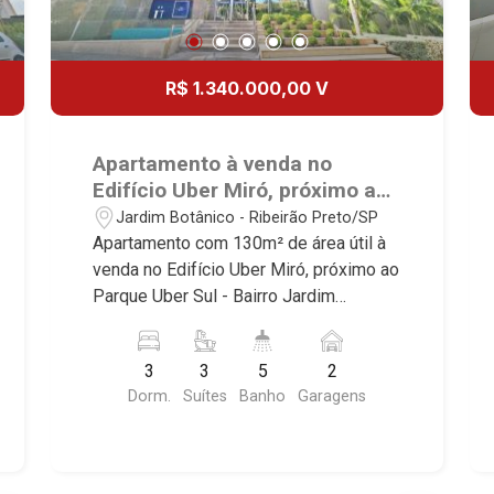
R$ 1.340.000,00 V
Apartamento à venda no
Edifício Uber Miró, próximo ao
Parque Uber Sul - Ribeirão
Jardim Botânico - Ribeirão Preto/SP
Preto/SP.
Apartamento com 130m² de área útil à
venda no Edifício Uber Miró, próximo ao
Parque Uber Sul - Bairro Jardim
Botânico, Ribeirão Preto/SP. Conheça
as características deste imóvel que a
3
3
5
2
Martinelli Imobiliária selecionou para
Dorm.
Suítes
Banho
Garagens
você: - 130m² de área útil - 3 suítes
com armários e ar-condicionado - Sala
3 ambientes - Lavabo - Cozinha e área
de serviço planejadas - Varanda -