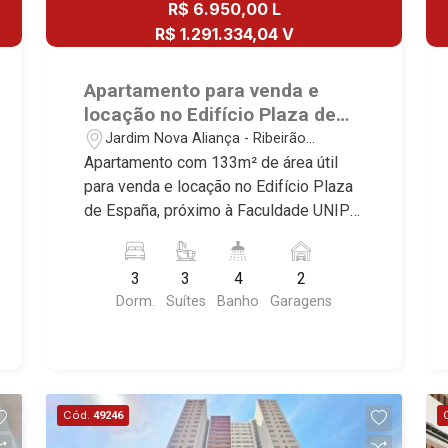
R$ 6.950,00 L
infraestrutura completa e qualidade de
Viena, Cidade de Barcelona, Cidade de
vida incomparável. Atuamos nos
R$ 1.291.334,04 V
Zurique, L?Essence, Magna Vista,
empreendimentos de maior prestígio
British Columbia, Dijon, Jardim de
da região, incluindo: Marquises Park,
Apartamento para venda e
Luxemburgo, Exklusiv Golf, Exklusiv
Les Alpes Residence, Porto Búzios,
locação no Edifício Plaza de
Essenz, Mirante CondoClub, Hydeperk,
Sequóia, Blue Diamond, Mirante do Ipê,
España, próximo à Faculdade
Jardim Nova Aliança - Ribeirão
Urban, Stuttgart, Mondrian, Bahamas,
Hype, Grand Privilège, Grand Raya,
UNIP - Ribeirão Preto/SP.
Preto/SP
Apartamento com 133m² de área útil
Monte Sinai, Pennsylvania, Villa
Grand Paysage, Praças do Sul, Uber
para venda e locação no Edifício Plaza
Toscana, Sur Le Jardin, Atlanta,
Miró, Uber Corbusier, Le Monde Parc,
de España, próximo à Faculdade UNIP -
Sapucaia, Van Gogh, Cenário, Parc Sul,
Place Vendôme, Place des Vosges,
Bairro Jardim Nova Aliança, Ribeirão
Alleanza D?Oro, Rodin, Candeias,
L`Ermitage, Bella Vista, Sunset Club,
Preto/SP. Conheça as características
Apiacás, Blend Coliving, Una Caramuru,
Amsterdam, Everest, Gran Matisse, Van
3
3
4
2
deste imóvel que a Martinelli
Quintessence, Liber Condomínio
Der Rohe, Doppio Spazio, Triomphe,
Dorm.
Suítes
Banho
Garagens
Imobiliária selecionou para você: -
Resort, Asas do Sul, Tapuias
Solar Del Rey, Jardim de Versailles,
133m² de área útil - 3 suítes com
Residencial, Manhattan, Lumiere,
Cidade de Sevilha, Solar das Aves,
armários - Sala 2 ambientes - Lavabo -
Civitas, Apogeo, Frankfurt, Emerald,
Giardino Solare, Giardino Terrae,
Cozinha planejada com cooktop -
Spazio Robespierre, Cedro, Dinamarca,
Província de Roma, Lumnesia, Madison
Despensa - Área de serviço planejada -
Portes du Soleil, Solo, Cambuí,
Square Garden, Verona, Barcelona,
Cód.
49246
Varanda gourmet com churrasqueira e
Philadelphia, Victória Hill, San Pierre,
Guaecá, Fiúsa One, Icon, Uber Gaudi,