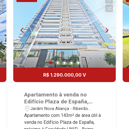
serviço planejadas - Varanda gourmet -
Étienne, Monet, Rembrandt, Montreux,
Square Garden, Verona, Barcelona,
3 vagas Martinelli Imobiliária -
Genève, Quebec, Blue Note, Noruega,
Guaecá, Fiúsa One, Icon, Uber Gaudi,
excelência absoluta no mercado
Normandie, Jataí, Via Frattina e
Matisse, Promenade, Botanic Garden,
imobiliário de Ribeirão Preto.
Triomphe. Avenida João Fiúsa, 1051 -
Nova Aliança Residence, Le Nôtre,
Referência em imóveis de alto padrão,
Alto da Boa Vista | Ribeirão Preto
Perspective, Domaine Botanique, Ile
somos especialistas na venda e
Verte, Velazquez, Edimburgo, Cidade
locação de apartamentos nos
de Paris, Cidade de Petrópolis, Cidade
condomínios mais desejados da Zona
de Vancouver, Cidade de Montreal,
Sul, reconhecidos por sua segurança,
Cidade de Ouro Preto, Cidade de
infraestrutura completa e qualidade de
Seattle, Cidade de Roma, Cidade de
vida incomparável. Atuamos nos
R$ 1.290.000,00 V
Londres, Cidade de Munique, Cidade de
empreendimentos de maior prestígio
Lisboa, Cidade de Madrid, Cidade de
da região, incluindo: Marquises Park,
Viena, Cidade de Barcelona, Cidade de
Les Alpes Residence, Porto Búzios,
Apartamento à venda no
Zurique, L`Essence, Magna Vista,
Sequóia, Blue Diamond, Mirante do Ipê,
Edifício Plaza de España,
British Columbia, Dijon, Jardim de
Hype, Grand Privilège, Grand Raya,
próximo à Faculdade UNIP -
Jardim Nova Aliança - Ribeirão
Luxemburgo, Exklusiv Golf, Exklusiv
Grand Paysage, Praças do Sul, Uber
Ribeirão Preto/SP.
Preto/SP
Apartamento com 143m² de área útil à
Essenz, Mirante CondoClub, Hydeperk,
Miró, Uber Corbusier, Le Monde Parc,
venda no Edifício Plaza de España,
Urban, Stuttgart, Mondrian, Bahamas,
Place Vendôme, Place des Vosges,