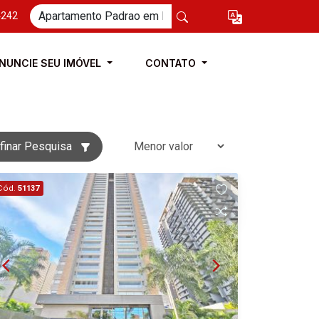
4242
NUNCIE SEU IMÓVEL
CONTATO
finar Pesquisa
Cód.
51137