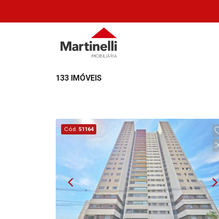
133 IMÓVEIS
Cód.
51164