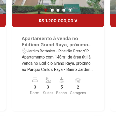
R$ 1.200.000,00 V
Apartamento à venda no
Edifício Grand Raya, próximo
ao Parque Carlos Raya -
Jardim Botânico - Ribeirão Preto/SP
Ribeirão Preto/SP.
Apartamento com 148m² de área útil à
venda no Edifício Grand Raya, próximo
ao Parque Carlos Raya - Bairro Jardim
Botânico, Ribeirão Preto/SP. Conheça
as características deste imóvel que a
3
3
5
2
Martinelli Imobiliária selecionou para
Dorm.
Suítes
Banho
Garagens
você: - 148m² de área útil - 3 suítes
com armários e ar-condicionado -
Home - Sala 3 ambientes - Escritório -
Lavabo - Copa - Cozinha e área de