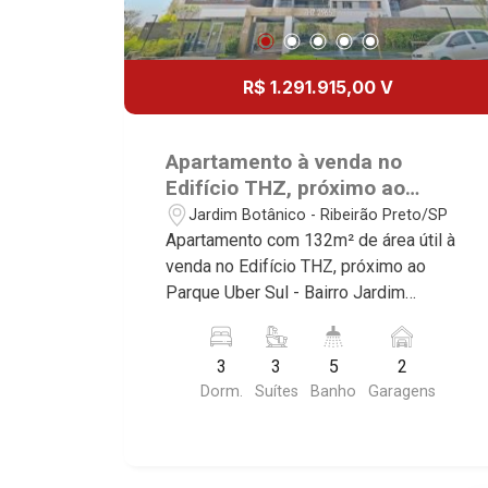
R$ 1.291.915,00 V
Apartamento à venda no
Edifício THZ, próximo ao
Parque Uber Sul - Ribeirão
Jardim Botânico - Ribeirão Preto/SP
Preto/SP.
Apartamento com 132m² de área útil à
venda no Edifício THZ, próximo ao
Parque Uber Sul - Bairro Jardim
Botânico, Ribeirão Preto/SP. Conheça
as características deste imóvel que a
3
3
5
2
Martinelli Imobiliária selecionou para
Dorm.
Suítes
Banho
Garagens
você: - 132m² de área útil - 3 suítes -
Sala 2 ambientes - Lavabo - Cozinha -
Área de serviço - Banheiro de serviço -
Varanda gourmet - 2 vagas Martinelli