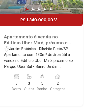
R$ 1.340.000,00 V
Apartamento à venda no
Edifício Uber Miró, próximo ao
Parque Uber Sul - Ribeirão
Jardim Botânico - Ribeirão Preto/SP
Preto/SP.
Apartamento com 130m² de área útil à
venda no Edifício Uber Miró, próximo ao
Parque Uber Sul - Bairro Jardim
Botânico, Ribeirão Preto/SP. Conheça
as características deste imóvel que a
3
3
5
2
Martinelli Imobiliária selecionou para
Dorm.
Suítes
Banho
Garagens
você: - 130m² de área útil - 3 suítes
com armários e ar-condicionado - Sala
3 ambientes - Lavabo - Cozinha e área
de serviço planejadas - Varanda -