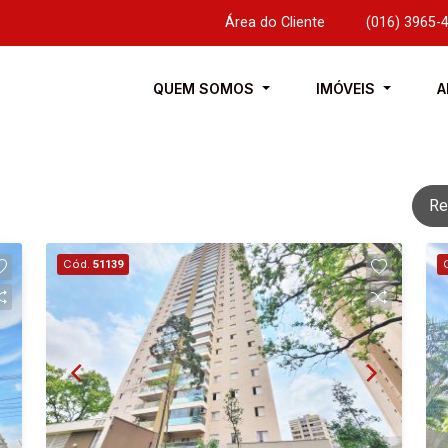
Área do Cliente
|
(016) 3965-
QUEM SOMOS
IMÓVEIS
A
Re
Cód.
51139