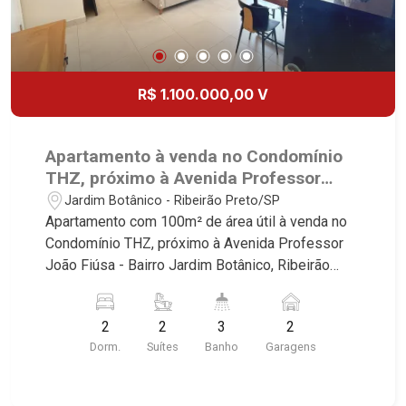
R$ 1.100.000,00 V
Apartamento à venda no Condomínio
THZ, próximo à Avenida Professor
João Fiúsa - Ribeirão Preto/SP.
Jardim Botânico - Ribeirão Preto/SP
Apartamento com 100m² de área útil à venda no
Condomínio THZ, próximo à Avenida Professor
João Fiúsa - Bairro Jardim Botânico, Ribeirão
Preto/SP. Conheça as características deste
imóvel que a Martinelli Imobiliária selecionou
2
2
3
2
para você: - 100m² de área útil - 2 suítes com
Dorm.
Suítes
Banho
Garagens
armários e ar-condicionado - Lavabo - Sala 2
ambientes - Cozinha e área de serviço
planejadas - Sacada gourmet com churrasqueira -