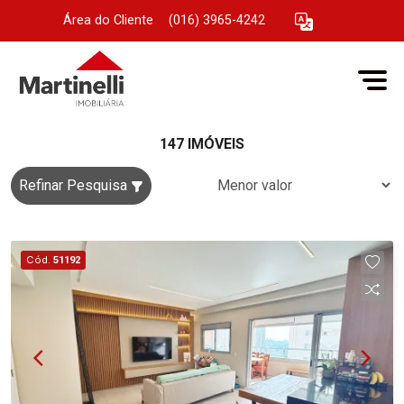
Área do Cliente
|
(016) 3965-4242
147 IMÓVEIS
Refinar Pesquisa
Cód.
51192