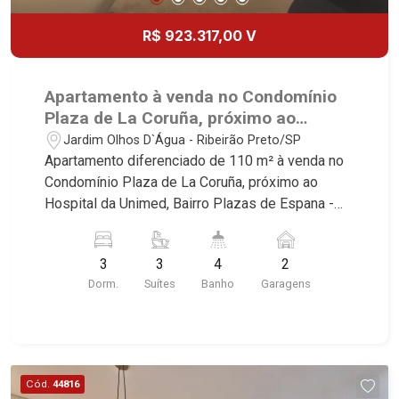
R$ 923.317,00 V
Apartamento à venda no Condomínio
Plaza de La Coruña, próximo ao
Hospital da Unimed - Ribeirão
Jardim Olhos D`Água - Ribeirão Preto/SP
Preto/SP.
Apartamento diferenciado de 110 m² à venda no
Condomínio Plaza de La Coruña, próximo ao
Hospital da Unimed, Bairro Plazas de Espana -
Ribeirão Preto/SP. Conheça as características
deste imóvel que a Martinelli Imobiliária
3
3
4
2
selecionou para você: - 110m² de área útil - 03
Dorm.
Suítes
Banho
Garagens
suítes - Sala 02 ambientes - Lavabo - Cozinha
integrada com varanda gourmet - Aquecimento a
gás no imóvel todo - Preparação completa com
pontos de ares condicionados em todos os
dormitórios, sala e sacada gourmet - Área de
Cód.
44816
Serviço - Banheiro de Serviço - Varanda Gourmet