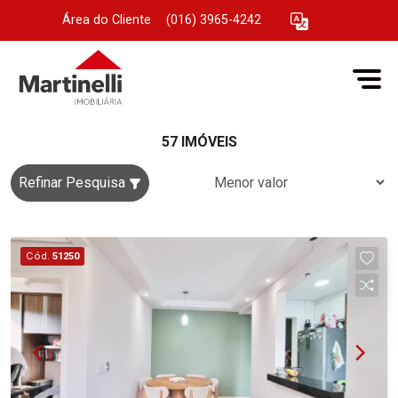
Área do Cliente
|
(016) 3965-4242
57 IMÓVEIS
Refinar Pesquisa
Cód.
51250