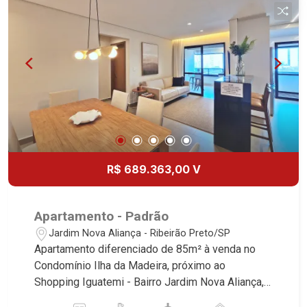
com Churrasqueira à carvão - 02 Vagas - Fino
acabamento - Alto Padrão *Consulte unidades
disponível Martinelli Imobiliária, referência no
mercado imobiliário desde 2000. Especialistas
em Venda, Locação e Lançamentos! Avenida
João Fiúsa, 1051 - Alto da Boa Vista | Ribeirão
Preto.
R$ 689.363,00 V
Apartamento - Padrão
Jardim Nova Aliança - Ribeirão Preto/SP
Apartamento diferenciado de 85m² à venda no
Condomínio Ilha da Madeira, próximo ao
Shopping Iguatemi - Bairro Jardim Nova Aliança,
Ribeirão Preto/SP. Conheça as características