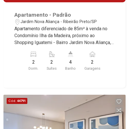
Apartamento - Padrão
Jardim Nova Aliança - Ribeirão Preto/SP
Apartamento diferenciado de 85m² à venda no
Condomínio Ilha da Madeira, próximo ao
Shopping Iguatemi - Bairro Jardim Nova Aliança,
Ribeirão Preto/SP. Conheça as características
deste imóvel que a Martinelli Imobiliária
2
2
4
2
selecionou para você: - 85m² de área útil - 2
Dorm.
Suítes
Banho
Garagens
suítes - Sala 2 ambientes - Lavabo - Cozinha -
Área de serviço - Banheiro de serviço - Sacada
gourmet com churrasqueira à gás - 2 vagas - Fino
acabamento, alto padrão * Consulte-nos para
mais informações. Martinelli Imobiliária,
Cód.
44791
referência no mercado imobiliário desde 2000.
Especialistas em Venda, Locação e
Lançamentos! Avenida João Fiúsa, 1051 - Alto da
Boa Vista | Ribeirão Preto.