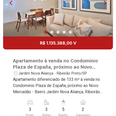
R$ 1.135.388,00 V
Apartamento à venda no Condominio
Plaza de España, próximo ao Novo
Mercadão - Ribeirão Preto/SP.
Jardim Nova Aliança - Ribeirão Preto/SP
Apartamento diferenciado de 133 m² à venda no
Condominio Plaza de España, próximo ao Novo
Mercadão - Bairro Jardim Nova Aliança, Ribeirão
Preto/SP. Conheça as características deste
imóvel que a Martinelli Imobiliária selecionou
3
3
5
2
para você: - 143m² de area util - 03 suites - Sala
Dorm.
Suítes
Banho
Garagens