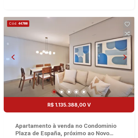
gás no imóvel todo - Preparação completa com
pontos de ares condicionados em todos os
dormitórios, sala e sacada gourmet - Area de
Cód.
44788
Serviço - Banheiro de Serviço - Varanda Gourmet
com Churrasqueira à gás - 02 Vagas - Fino
acabamento - Alto Padrão Martinelli Imobiliária,
referência no mercado imobiliário desde 2000.
Especialistas em Venda, Locação e
Lançamentos! Avenida João Fiúsa, 1051 - Alto da
Boa Vista | Ribeirão Preto.
R$ 1.135.388,00 V
Apartamento à venda no Condominio
Plaza de España, próximo ao Novo