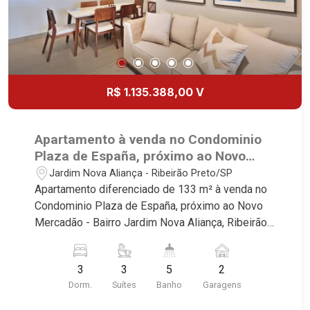
Lançamentos! Avenida João Fiúsa, 1051 - Alto da
Boa Vista | Ribeirão Preto.
R$ 1.135.388,00 V
Apartamento à venda no Condominio
Plaza de España, próximo ao Novo
Mercadão - Ribeirão Preto/SP.
Jardim Nova Aliança - Ribeirão Preto/SP
Apartamento diferenciado de 133 m² à venda no
Condominio Plaza de España, próximo ao Novo
Mercadão - Bairro Jardim Nova Aliança, Ribeirão
Preto/SP. Conheça as características deste
imóvel que a Martinelli Imobiliária selecionou
3
3
5
2
para você: - 143m² de area util - 03 suites - Sala
Dorm.
Suítes
Banho
Garagens
02 ambientes com Open View - Lavabo - Cozinha
integrada com varanda gourmet - Aquecimento a