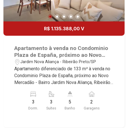
R$ 1.135.388,00 V
Apartamento à venda no Condominio
Plaza de España, próximo ao Novo
Mercadão - Ribeirão Preto/SP.
Jardim Nova Aliança - Ribeirão Preto/SP
Apartamento diferenciado de 133 m² à venda no
Condominio Plaza de España, próximo ao Novo
Mercadão - Bairro Jardim Nova Aliança, Ribeirão
Preto/SP. Conheça as características deste
imóvel que a Martinelli Imobiliária selecionou
3
3
5
2
para você: - 143m² de area util - 03 suites - Sala
Dorm.
Suítes
Banho
Garagens
02 ambientes com Open View - Lavabo - Cozinha
integrada com varanda gourmet - Aquecimento a
gás no imóvel todo - Preparação completa com