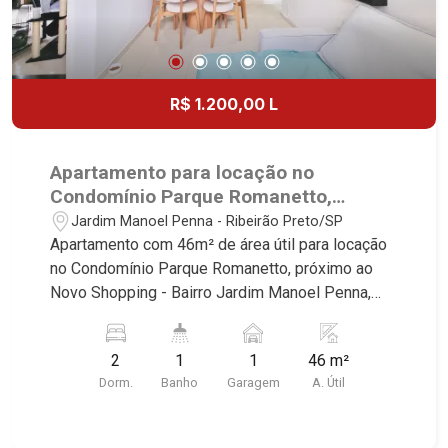
R$ 1.200,00 L
Apartamento para locação no
Condomínio Parque Romanetto,
próximo ao Novo Shopping - Ribeirão
Jardim Manoel Penna - Ribeirão Preto/SP
Preto/SP.
Apartamento com 46m² de área útil para locação
no Condomínio Parque Romanetto, próximo ao
Novo Shopping - Bairro Jardim Manoel Penna,
Ribeirão Preto/SP. Conheça as características
deste imóvel que a Martinelli Imobiliária
2
1
1
46 m²
selecionou para você: - 46m² de área útil - 2
Dorm.
Banho
Garagem
A. Útil
dormitórios sendo 1 com armário - Banheiro
social - Sala 2 ambientes - Cozinha e área de
serviço planejadas - 1 vaga Martinelli Imobiliária -