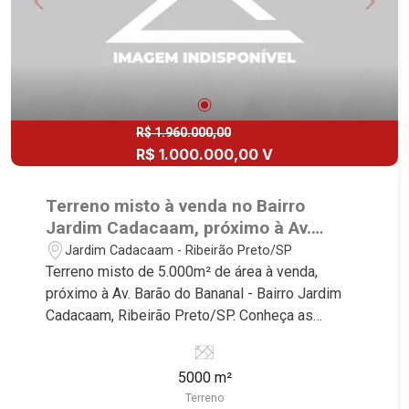
R$ 1.960.000,00
R$ 1.000.000,00 V
Terreno misto à venda no Bairro
Jardim Cadacaam, próximo à Av.
Barão do Bananal - Ribeirão Preto/SP.
Jardim Cadacaam - Ribeirão Preto/SP
Terreno misto de 5.000m² de área à venda,
próximo à Av. Barão do Bananal - Bairro Jardim
Cadacaam, Ribeirão Preto/SP. Conheça as
características deste imóvel que a Martinelli
Imobiliária selecionou para você: - 5.000m² de
5000 m²
área terreno - Plano Martinelli Imobiliária,
Terreno
referência no mercado imobiliário desde 2000!