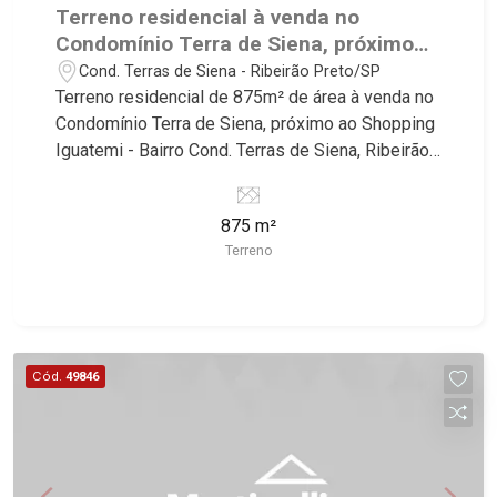
Terreno residencial à venda no
Condomínio Terra de Siena, próximo
ao Shopping Iguatemi - Ribeirão
Cond. Terras de Siena - Ribeirão Preto/SP
Preto/SP.
Terreno residencial de 875m² de área à venda no
Condomínio Terra de Siena, próximo ao Shopping
Iguatemi - Bairro Cond. Terras de Siena, Ribeirão
Preto/SP. Conheça as características deste
imóvel que a Martinelli Imobiliária selecionou
875 m²
para você: - 875m² de área terreno - Plano -
Terreno
Condomínio fechado - Portaria 24hr - Alto padrão
Martinelli Imobiliária, referência no mercado
imobiliário desde 2000! Avenida João Fiúsa,
1051 - Alto da Boa Vista | Ribeirão Preto.
Cód.
49846