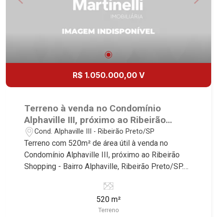
R$ 1.050.000,00 V
Terreno à venda no Condomínio
Alphaville III, próximo ao Ribeirão
Shopping - Ribeirão Preto/SP.
Cond. Alphaville III - Ribeirão Preto/SP
Terreno com 520m² de área útil à venda no
Condomínio Alphaville III, próximo ao Ribeirão
Shopping - Bairro Alphaville, Ribeirão Preto/SP.
Conheça as características deste imóvel que a
Martinelli Imobiliária selecionou para você: -
520 m²
520m² de área útil - Declive - Vista livre
Terreno
permanente - Condomínio fechado - Portaria 24h