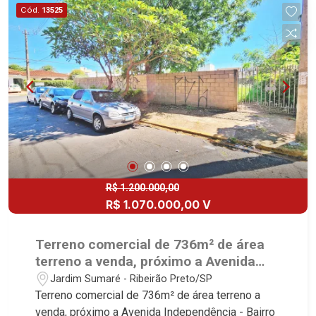
Cód.
13525
R$ 1.200.000,00
R$ 1.070.000,00 V
Terreno comercial de 736m² de área
terreno a venda, próximo a Avenida
Independência - Bairro Jardim Sumaré,
Jardim Sumaré - Ribeirão Preto/SP
Ribeirão Preto/SP.
Terreno comercial de 736m² de área terreno a
venda, próximo a Avenida Independência - Bairro