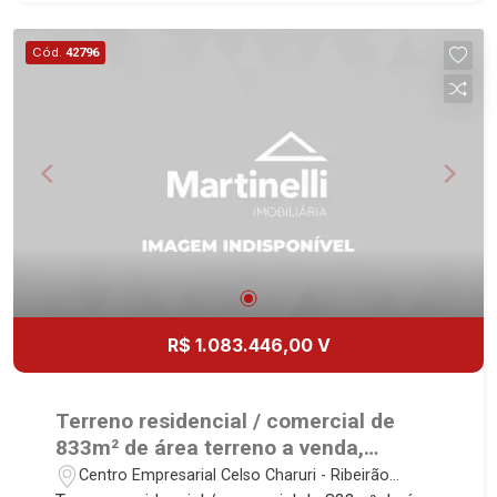
Lançamentos! Avenida João Fiúsa, 1051 - Alto da
Boa Vista | Ribeirão Preto.
Cód.
42796
R$ 1.083.446,00 V
Terreno residencial / comercial de
833m² de área terreno a venda,
próximo a Rodovia Anhanguera - Bairro
Centro Empresarial Celso Charuri - Ribeirão