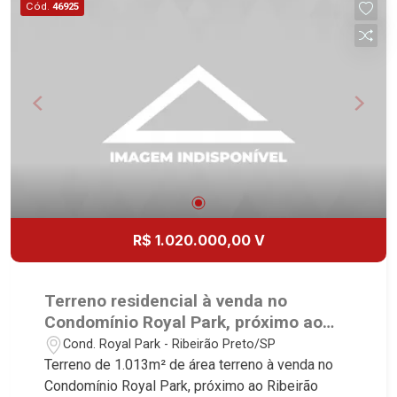
Cód.
46925
Canadá, Torino, Città di Positano, San Diego,
Quinta da Alvorada, Monte Rey, Garden Villa e
Quinta do Golfe. Avenida João Fiúsa, 1051 - Alto
da Boa Vista | Ribeirão Preto.
R$ 1.020.000,00 V
Terreno residencial à venda no
Condomínio Royal Park, próximo ao
Ribeirão Shopping - Ribeirão Preto/SP.
Cond. Royal Park - Ribeirão Preto/SP
Terreno de 1.013m² de área terreno à venda no
Condomínio Royal Park, próximo ao Ribeirão