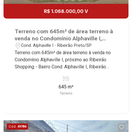
R$ 1.068.000,00 V
Terreno com 645m² de área terreno à
venda no Condomínio Alphaville I,
próximo ao Ribeirão Shopping -
Cond. Alphaville I - Ribeirão Preto/SP
Ribeirão Preto/SP.
Terreno com 645m² de área terreno à venda no
Condomínio Alphaville I, próximo ao Ribeirão
Shopping - Bairro Cond. Alphaville I, Ribeirão
Preto/SP. Conheça as características deste
imóvel que a Martinelli Imobiliária selecionou
645 m²
para você: - 645m² de área terreno - Condomínio
Terreno
fechado - Portaria 24hr Martinelli Imobiliária -
excelência absoluta no mercado imobiliário de
Ribeirão Preto. Referência em imóveis de alto
padrão, somos especialistas na venda e locação
de casas térreas, sobrados e terrenos nos mais
Cód.
49784
desejados condomínios da Zona Sul, conhecidos