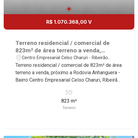
R$ 1.070.368,00 V
Terreno residencial / comercial de
823m² de área terreno a venda,
próximo a Rodovia Anhanguera - Bairro
Centro Empresarial Celso Charuri - Ribeirão
Centro Empresarial Celso Charuri,
Preto/SP
Terreno residencial / comercial de 823m² de área
Ribeirão Preto/SP.
terreno a venda, próximo a Rodovia Anhanguera -
Bairro Centro Empresarial Celso Charuri, Ribeirão
Preto/SP. Conheça as características deste
imóvel que a Martinelli Imobiliária selecionou
823 m²
para você: - 823m² de área útil - Plano Martinelli
Terreno
Imobiliária, referência no mercado imobiliário
desde 2000. Especialistas em Venda, Locação e
Lançamentos! Avenida João Fiúsa, 1051 - Alto da
Boa Vista | Ribeirão Preto.