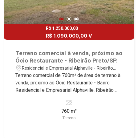
R$ 1.250.000,00
R$ 1.090.000,00 V
Terreno comercial à venda, próximo ao
Ócio Restaurante - Ribeirão Preto/SP.
Residencial e Empresarial Alphaville - Ribeirão
Preto/SP
Terreno comercial de 760m² de área de terreno à
venda, próximo ao Ócio Restaurante - Bairro
Residencial e Empresarial Alphaville, Ribeirão
Preto/SP. Conheça as características deste lote
que a Martinelli Imobiliária selecionou para você:
760 m²
- 760m² de área terreno - Leve declive - Ideal
Terreno
para empresas Martinelli Imobiliária, referência
no mercado imobiliário desde 2000.
Especialistas em Venda, Locação e