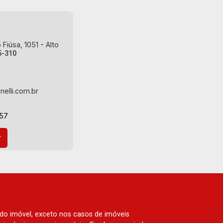
Fiúsa, 1051 - Alto
5-310
nelli.com.br
-57
 do imóvel, exceto nos casos de imóveis