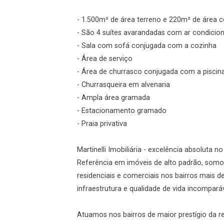
Agendar Visita
- 1.500m² de área terreno e 220m² de área c
ncordo com os
- São 4 suítes avarandadas com ar condicio
acidade
- Sala com sofá conjugada com a cozinha
- Área de serviço
- Área de churrasco conjugada com a piscina
- Churrasqueira em alvenaria
r Cadastro
- Ampla área gramada
- Estacionamento gramado
- Praia privativa
Martinelli Imobiliária - excelência absoluta n
Referência em imóveis de alto padrão, somos
residenciais e comerciais nos bairros mais 
infraestrutura e qualidade de vida incomparáv
Atuamos nos bairros de maior prestígio da r