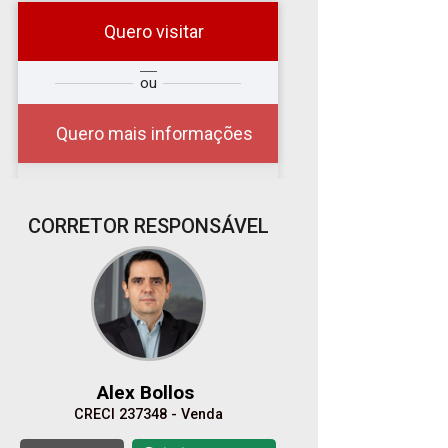
Quero visitar
r
Qual o melhor dia e
ou
?
horário para você?
Quero mais informações
CORRETOR RESPONSÁVEL
06
08:00
Aug/Thu
07
09:00
Aug/Fri
Alex Bollos
CRECI 237348 - Venda
08