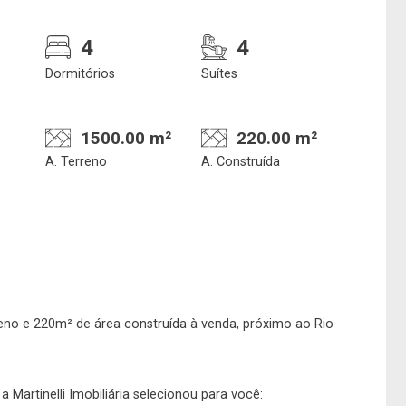
4
4
Confirmar dados da
Onde deseja encontra
Dormitórios
Suítes
visita
nosso corretor
1500.00 m²
220.00 m²
A. Terreno
A. Construída
06/08/2026
08h00
Imobiliária
No imóvel
no e 220m² de área construída à venda, próximo ao Rio
 Martinelli Imobiliária selecionou para você: