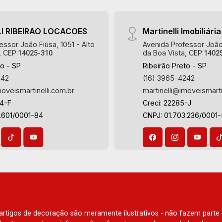
I RIBEIRAO LOCACOES
Martinelli Imobiliária
essor João Fiúsa, 1051 - Alto
Avenida Professor João 
, CEP:
da Boa Vista, CEP:
14025-310
1402
to - SP
Ribeirão Preto - SP
242
(16) 3965-4242
moveismartinelli.com.br
martinelli@imoveismarti
64-F
Creci: 22285-J
.601/0001-84
CNPJ: 01.703.236/0001
e artigos de decoração são meramente ilustrativos - não fazem parte