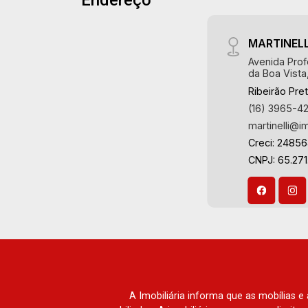
Endereço
MARTINELL
Avenida Prof
da Boa Vista
Ribeirão Pre
(16) 3965-4
martinelli@i
Creci: 2485
CNPJ: 65.271
A Imobiliária informa que as mobílias 