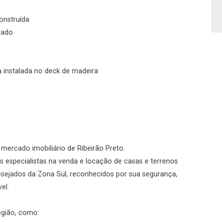
Fazer Agendamento
Continuar
onstruída
nado
 instalada no deck de madeira
o mercado imobiliário de Ribeirão Preto.
 especialistas na venda e locação de casas e terrenos
desejados da Zona Sul, reconhecidos por sua segurança,
el.
egião, como: