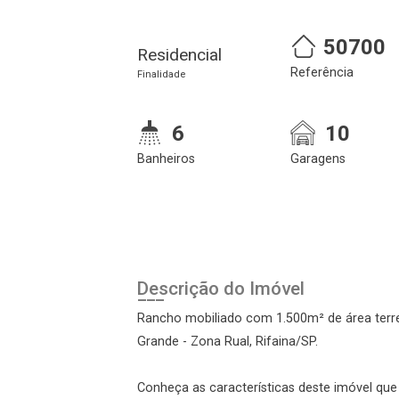
50700
Cadastre-se
Realize o login
Residencial
Referência
Finalidade
6
10
Banheiros
Garagens
Login
Descrição do Imóvel
Esqueci minha senha
Rancho mobiliado com 1.500m² de área terre
Cadastre-se
Grande - Zona Rual, Rifaina/SP.
Conheça as características deste imóvel que a