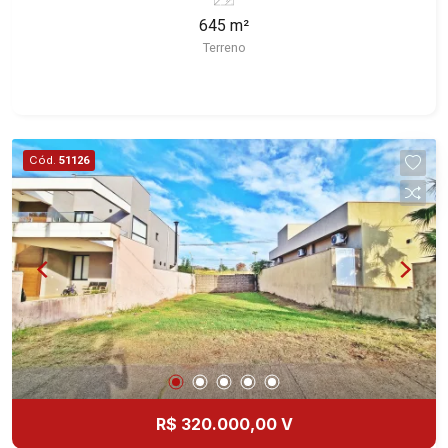
imóvel que a Martinelli Imobiliária selecionou
645 m²
para você: - 645m² de área terreno - Condomínio
Terreno
fechado - Portaria 24hr Martinelli Imobiliária -
excelência absoluta no mercado imobiliário de
Ribeirão Preto. Referência em imóveis de alto
padrão, somos especialistas na venda e locação
de casas térreas, sobrados e terrenos nos mais
Cód.
51126
desejados condomínios da Zona Sul, conhecidos
por sua segurança, infraestrutura completa e
qualidade de vida incomparável. Atuamos nos
empreendimentos de maior prestígio da região,
incluindo: Reserva Santa Luisa, Buganville, Jardim
Olhos D`Água, Borda do Parque, Borda da Mata,
Bela Vista, Terras Alpha, Alphaville I, II e III,
Jardim Nova Aliança Sul, Alto do Vale, Colina do
Golfe, Terras de Florença, Terras de Siena, Quinta
dos Ventos, Buona Vitta Ribeirão, Ipê Rosa, Ipê
Amarelo, Ipê Roxo, Ipê Branco, Vila Romana,
R$ 320.000,00 V
Reserva Imperial, Quinta da Primavera, Praça das