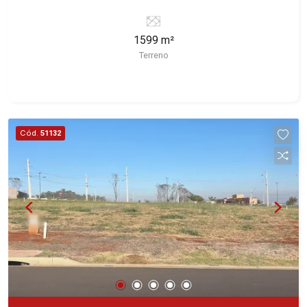
Ribeirão Preto/SP. Conheça as características
deste imóvel que a Martinelli Imobiliária
1599 m²
selecionou para você: - 1.599m² de área terreno -
Terreno
Esquina Martinelli Imobiliária - excelência
absoluta no mercado imobiliário de Ribeirão
Preto. Referência em imóveis de alto padrão,
somos especialistas na venda e locação de
casas e terrenos residenciais e comerciais nos
Cód.
51132
bairros mais desejados da Zona Sul,
reconhecidos por sua segurança, infraestrutura e
qualidade de vida incomparável. Atuamos nos
bairros de maior prestígio da região, como: Alto
da Boa Vista, Jardim Botânico, Jardim Olhos
D`Água, Vila do Golfe, City Ribeirão, Jardim
Canadá, Guaporé, Ilhas do Sul, Jardim Nova
Aliança, Boulevard, Higienópolis, Sumaré, Jardim
América, Alto do Ipê, Jardim Irajá, Royal Park,
Jardim Califórnia, Quinta da Primavera, Bonfim
Paulista, Vila Seixas, Jardim Paulista, Jardim