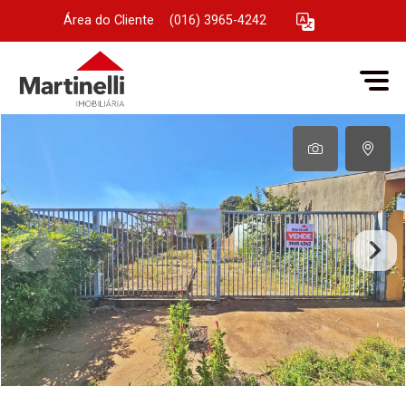
Área do Cliente
|
(016) 3965-4242