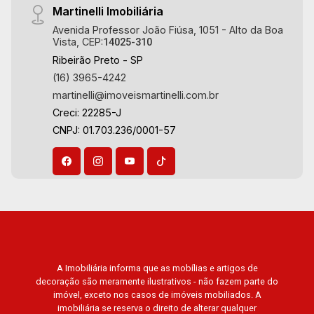
Martinelli Imobiliária
Avenida Professor João Fiúsa, 1051 - Alto da Boa
Vista, CEP:
14025-310
Ribeirão Preto - SP
(16) 3965-4242
martinelli@imoveismartinelli.com.br
Creci: 22285-J
CNPJ: 01.703.236/0001-57
A Imobiliária informa que as mobílias e artigos de
decoração são meramente ilustrativos - não fazem parte do
imóvel, exceto nos casos de imóveis mobiliados. A
imobiliária se reserva o direito de alterar qualquer