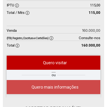
IPTU
115,00
Total / Mês
115,00
160.000,00
Venda
Consulte-nos
(ITBI, Registro, Escritura e Certidões)
Total
160.000,00
Quero visitar
so
Qual o melhor dia e horário para
ou
r?
você?
Quero mais informações