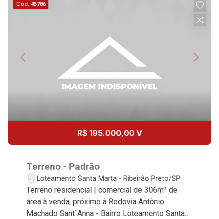
Aug/Fri
Cód.
45786
15
13:00
Aug/Sat
17
14:00
Aug/Mon
18
15:00
R$ 195.000,00 V
Aug/Tue
19
Terreno - Padrão
16:00
Loteamento Santa Marta - Ribeirão Preto/SP
Aug/Wed
Terreno residencial | comercial de 306m² de
área à venda, próximo à Rodovia Antônio
20
Machado Sant`Anna - Bairro Loteamento Santa