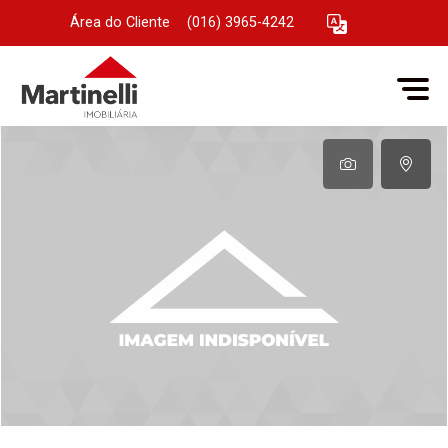
Área do Cliente
|
(016) 3965-4242