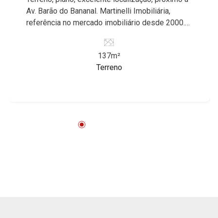
Av. Barão do Bananal. Martinelli Imobiliária,
referência no mercado imobiliário desde 2000.
Especialistas em Venda e Locação! Avenida
João Fiúsa, 1051 - Alto da Boa Vista
137m²
| Ribeirão Preto.
Terreno