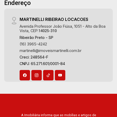
Endereço
MARTINELLI RIBEIRAO LOCACOES
Avenida Professor João Fiúsa, 1051 - Alto da Boa
Vista, CEP:
14025-310
Ribeirão Preto - SP
(16) 3965-4242
martinelli@imoveismartinelli.com.br
Creci: 248564-F
CNPJ: 65.271.601/0001-84
A Imobiliária informa que as mobílias e artigos de