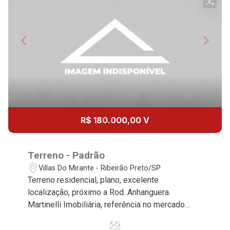
11
10:00
Continuar
Aug/Tue
12
11:00
Aug/Wed
13
12:00
R$ 180.000,00 V
Aug/Thu
14
Terreno - Padrão
Villas Do Mirante - Ribeirão Preto/SP
Terreno residencial, plano, excelente
Aug/Fri
localização, próximo a Rod. Anhanguera.
15
Martinelli Imobiliária, referência no mercado
imobiliário desde 2000. Especialistas em Venda
e Locação! Avenida João Fiúsa, 1051 - Alto da