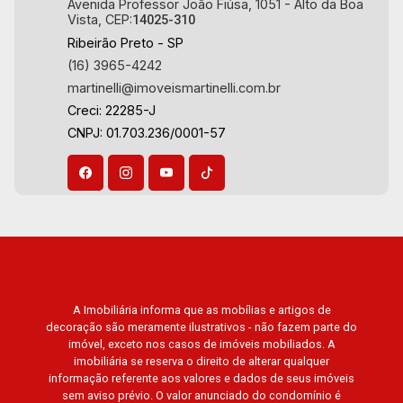
Avenida Professor João Fiúsa, 1051 - Alto da Boa
Vista, CEP:
14025-310
Aug/Fri
Ribeirão Preto - SP
22
(16) 3965-4242
martinelli@imoveismartinelli.com.br
Creci: 22285-J
Aug/Sat
CNPJ: 01.703.236/0001-57
A Imobiliária informa que as mobílias e artigos de
decoração são meramente ilustrativos - não fazem parte do
imóvel, exceto nos casos de imóveis mobiliados. A
imobiliária se reserva o direito de alterar qualquer
informação referente aos valores e dados de seus imóveis
sem aviso prévio. O valor anunciado do condomínio é