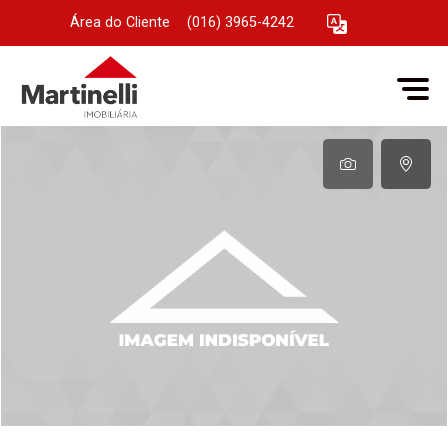
Área do Cliente
|
(016) 3965-4242