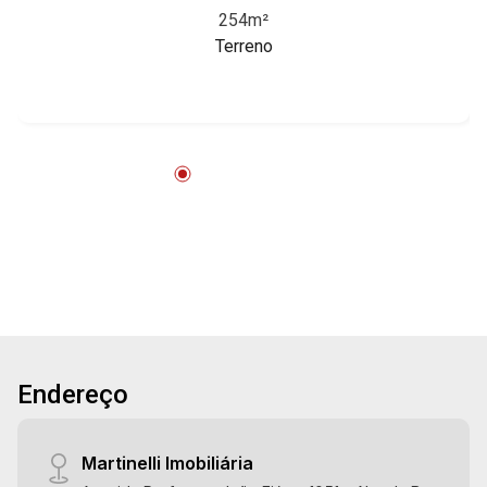
Aug/Sat
254m²
Boa Vista | Ribeirão Preto.
17
Terreno
Aug/Mon
18
Aug/Tue
19
Aug/Wed
20
Endereço
Aug/Thu
21
Martinelli Imobiliária