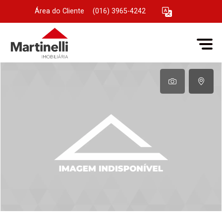
Área do Cliente
|
(016) 3965-4242