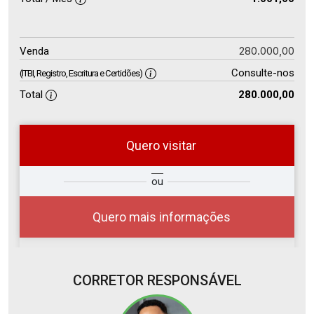
280.000,00
Venda
Consulte-nos
(ITBI, Registro, Escritura e Certidões)
Total
280.000,00
Quero visitar
so
Qual o melhor dia e horário para
ou
r?
você?
Quero mais informações
CORRETOR RESPONSÁVEL
06