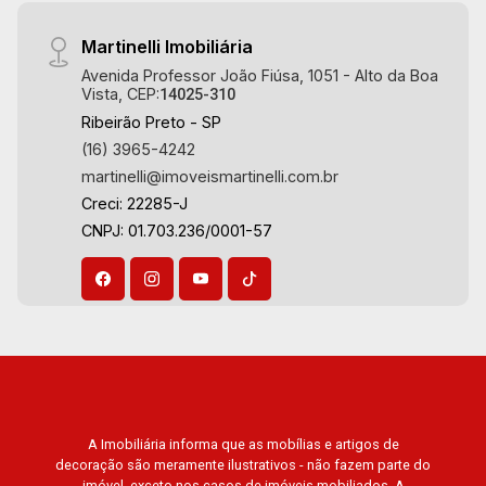
prestígio da região, como: Alto da Boa Vista,
Jardim Botânico, Jardim Olhos D`Água, Vila do
Martinelli Imobiliária
Golfe, City Ribeirão, Jardim Canadá, Guaporé,
Avenida Professor João Fiúsa, 1051 - Alto da Boa
Ilhas do Sul, Jardim Nova Aliança, Boulevard,
Vista, CEP:
14025-310
Higienópolis, Sumaré, Jardim América, Alto do
Ribeirão Preto - SP
Ipê, Jardim Irajá, Royal Park, Jardim Califórnia,
(16) 3965-4242
Quinta da Primavera, Bonfim Paulista, Vila
martinelli@imoveismartinelli.com.br
Seixas, Jardim Paulista, Jardim Paulistano,
Creci: 22285-J
Lagoinha, Ribeirânia, Nova Ribeirânia, Jardim
CNPJ: 01.703.236/0001-57
Macedo, Jardim São Luiz, Centro, Jardim
Flórida, Jardim Centenário, Recreio das Acácias,
Jardim Ana Maria, San Marco, Vila Romana,
Bosque dos Juritis, Jardim dos Guaporés e
Bella Città Residencial e Industrial. Avenida
João Fiúsa, 1051 - Alto da Boa Vista | Ribeirão
Preto.
A Imobiliária informa que as mobílias e artigos de
decoração são meramente ilustrativos - não fazem parte do
imóvel, exceto nos casos de imóveis mobiliados. A