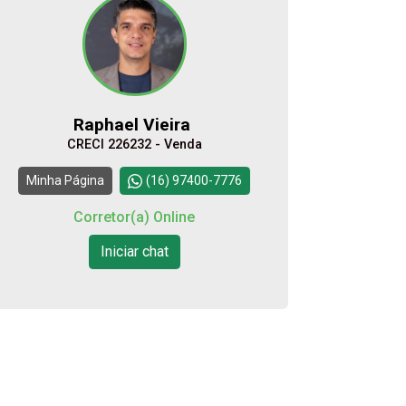
16:00
Aug/Thu
07
17:00
Aug/Fri
Raphael Vieira
08
CRECI 226232 - Venda
18:00
Continuar
Minha Página
(16) 97400-7776
Aug/Sat
Corretor(a) Online
10
Iniciar chat
Aug/Mon
11
Aug/Tue