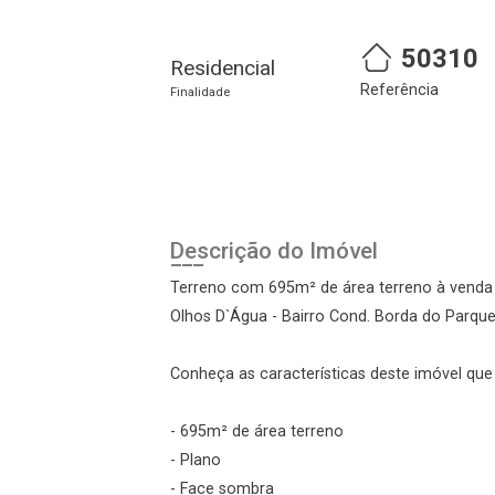
50310
Residencial
Referência
Finalidade
Descrição do Imóvel
Cadastre-se
Realize o login
Terreno com 695m² de área terreno à venda
Olhos D`Água - Bairro Cond. Borda do Parque,
Conheça as características deste imóvel que a
- 695m² de área terreno
- Plano
- Face sombra