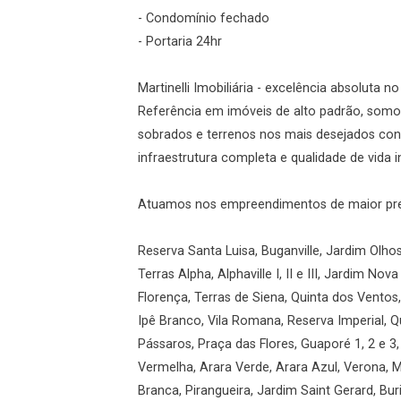
- Condomínio fechado
Login
- Portaria 24hr
Esqueci minha senha
Martinelli Imobiliária - excelência absoluta n
Cadastre-se
Referência em imóveis de alto padrão, somos
sobrados e terrenos nos mais desejados con
infraestrutura completa e qualidade de vida 
Agendar Visita
Atuamos nos empreendimentos de maior prest
ncordo com os
acidade
Reserva Santa Luisa, Buganville, Jardim Olho
Terras Alpha, Alphaville I, II e III, Jardim Nov
Florença, Terras de Siena, Quinta dos Ventos,
Ipê Branco, Vila Romana, Reserva Imperial, Q
r Cadastro
Pássaros, Praça das Flores, Guaporé 1, 2 e 3,
Vermelha, Arara Verde, Arara Azul, Verona, Mil
Branca, Pirangueira, Jardim Saint Gerard, Buri