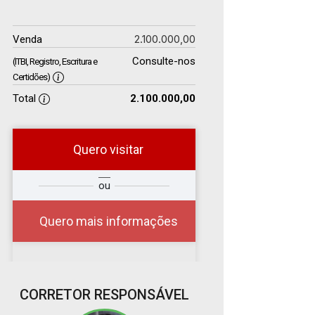
2.100.000,00
Venda
Consulte-nos
(ITBI, Registro, Escritura e
Certidões)
Total
2.100.000,00
Quero visitar
r
Qual o melhor dia e
ou
?
horário para você?
Quero mais informações
06
CORRETOR RESPONSÁVEL