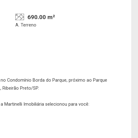
690.00 m²
A. Terreno
Confirmar dados da
Onde deseja encontra
 no Condomínio Borda do Parque, próximo ao Parque
visita
nosso corretor
 Ribeirão Preto/SP.
 Martinelli Imobiliária selecionou para você:
06/08/2026
16h00
Imobiliária