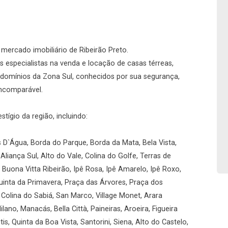
No imóvel
o mercado imobiliário de Ribeirão Preto.
 especialistas na venda e locação de casas térreas,
domínios da Zona Sul, conhecidos por sua segurança,
incomparável.
Fazer Agendamento
Continuar
ígio da região, incluindo:
s D`Água, Borda do Parque, Borda da Mata, Bela Vista,
a Aliança Sul, Alto do Vale, Colina do Golfe, Terras de
 Buona Vitta Ribeirão, Ipê Rosa, Ipê Amarelo, Ipê Roxo,
uinta da Primavera, Praça das Árvores, Praça dos
 Colina do Sabiá, San Marco, Village Monet, Arara
ano, Manacás, Bella Città, Paineiras, Aroeira, Figueira
tis, Quinta da Boa Vista, Santorini, Siena, Alto do Castelo,