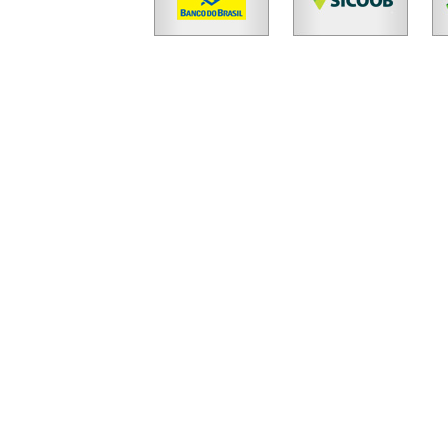
Cód.
19486