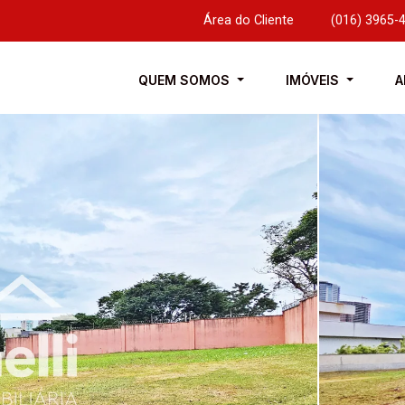
Área do Cliente
|
(016) 3965-
QUEM SOMOS
IMÓVEIS
A