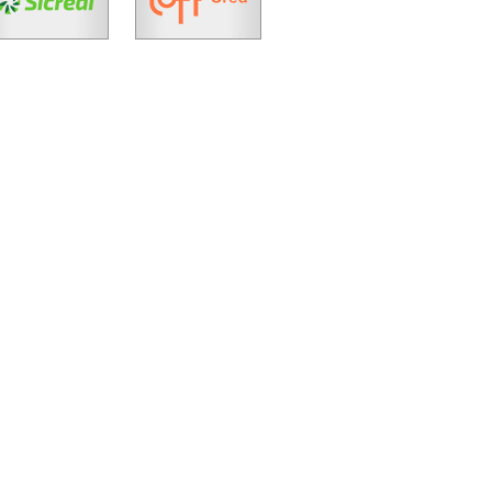
Cód.
44745