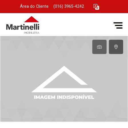
Área do Cliente
|
(016) 3965-4242