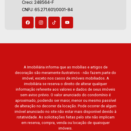
Creci: 248564-F
Paineiras, Aroeira, Figueira Branca, Pirangueira,
Aug/Mon
CNPJ: 65.271.601/0001-84
Jardim Saint Gerard, Buritis, Quinta da Boa Vista,
Santorini, Siena, Alto do Castelo, Portal da Mata,
Villa Dei Fiori, Vivendas da Mata, Jatobá, Colina
Verde, Royal Park, Mirante do Royal Park, Santa
Fé, Villa Victória, Bosque das Colinas, Fazenda
Santa Maria, Baraúna Residencial, Villa de
Buenos Aires, Magnólias, Vila do Golfe, Vila
Verde, Country Village, San Remo, Residencial
Jardim Canadá, Torino, Città di Positano, San
A Imobiliária informa que as mobílias e artigos de
decoração são meramente ilustrativos - não fazem parte do
Diego, Quinta da Alvorada, Monte Rey, Garden
imóvel, exceto nos casos de imóveis mobiliados. A
Villa e Quinta do Golfe. Avenida João Fiúsa,
imobiliária se reserva o direito de alterar qualquer
1051 - Alto da Boa Vista | Ribeirão Preto.
informação referente aos valores e dados de seus imóveis
sem aviso prévio. O valor anunciado do condomínio é
aproximado, podendo ser maior, menor ou mesmo passível
de alteração no decorrer da locação. Pode ocorrer de algum
imóvel anunciado no site não estar mais disponível devido à
rotatividade. As solicitações feitas pelo site não implicam
em reserva, compra, venda ou locação de quaisquer
imóveis.