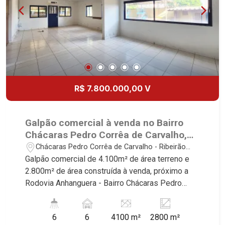
R$ 7.800.000,00 V
Galpão comercial à venda no Bairro
Chácaras Pedro Corrêa de Carvalho,
próximo a Rodovia Anhanguera -
Chácaras Pedro Corrêa de Carvalho - Ribeirão
Ribeirão Preto/SP.
Preto/SP
Galpão comercial de 4.100m² de área terreno e
2.800m² de área construída à venda, próximo a
Rodovia Anhanguera - Bairro Chácaras Pedro
Corrêa de Carvalho, Ribeirão Preto/SP. Conheça
as características deste imóvel que a Martinelli
6
6
4100 m²
2800 m²
Imobiliária selecionou para você: - 4.100m² de