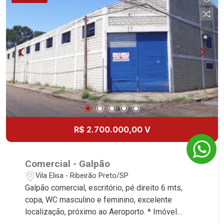
mercado imobiliário desde 2000. Especialistas
em Venda, Locação e Lançamentos! Avenida
João Fiúsa, 1051 - Alto da Boa Vista
| Ribeirão Preto.
R$ 2.700.000,00 V
Comercial - Galpão
Vila Elisa - Ribeirão Preto/SP
Galpão comercial, escritório, pé direito 6 mts,
copa, WC masculino e feminino, excelente
localização, próximo ao Aeroporto. * Imóvel
alugado, ideal para renda. *