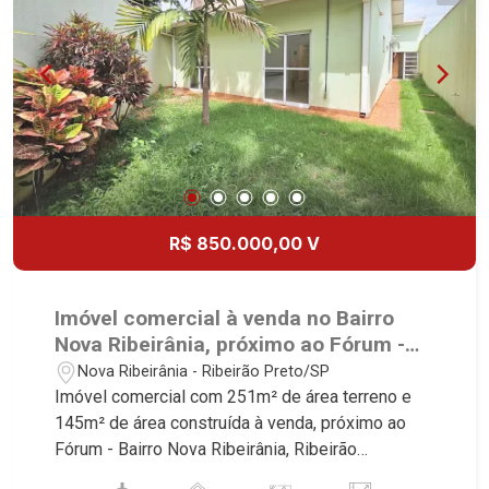
R$ 850.000,00 V
Imóvel comercial à venda no Bairro
Nova Ribeirânia, próximo ao Fórum -
Ribeirão Preto/SP.
Nova Ribeirânia - Ribeirão Preto/SP
Imóvel comercial com 251m² de área terreno e
145m² de área construída à venda, próximo ao
Fórum - Bairro Nova Ribeirânia, Ribeirão
Preto/SP. Conheça as características deste