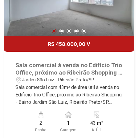
R$ 458.000,00 V
Sala comercial à venda no Edifício Trio
Office, próximo ao Ribeirão Shopping -
Ribeirão Preto/SP.
Jardim São Luiz - Ribeirão Preto/SP
Sala comercial com 43m² de área útil à venda no
Edifício Trio Office, próximo ao Ribeirão Shopping
- Bairro Jardim São Luiz, Ribeirão Preto/SP.
Conheça as características deste imóvel que a
Martinelli Imobiliária selecionou para você: -
2
1
43 m²
43m² de área útil - 2 WCs - 1 vaga Martinelli
Banho
Garagem
A. Útil
Imobiliária - excelência absoluta no mercado