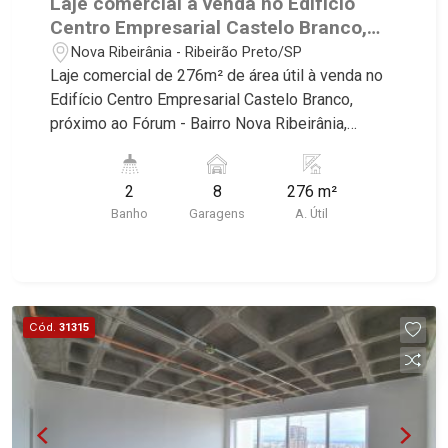
Laje comercial à venda no Edifício
Centro Empresarial Castelo Branco,
próximo ao Fórum - Ribeirão Preto/SP.
Nova Ribeirânia - Ribeirão Preto/SP
Laje comercial de 276m² de área útil à venda no
Edifício Centro Empresarial Castelo Branco,
próximo ao Fórum - Bairro Nova Ribeirânia,
Ribeirão Preto/SP. Conheça as características
deste imóvel que a Martinelli Imobiliária
2
8
276 m²
selecionou para você: - 276m² de área útil -
Banho
Garagens
A. Útil
Amplo espaço - W.C masculino | feminino - 8
vagas Martinelli Imobiliária, referência no
mercado imobiliário desde 2000! Avenida João
Fiúsa, 1051 - Alto da Boa Vista | Ribeirão Preto.
Cód.
31315