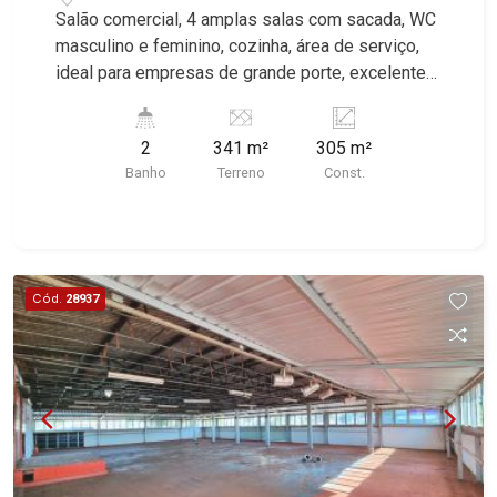
Salão comercial, 4 amplas salas com sacada, WC
masculino e feminino, cozinha, área de serviço,
ideal para empresas de grande porte, excelente
localização, Av. Portugal próximo a Av. Antônio
Diederichsen. Martinelli Imobiliária, referência no
2
341 m²
305 m²
mercado imobiliário desde 2000. Especialistas
Banho
Terreno
Const.
em Venda e Locação! Avenida João Fiúsa, 1051 -
Alto da Boa Vista | Ribeirão Preto.
Cód.
28937