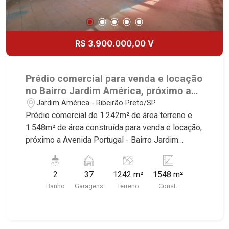
R$ 3.900.000,00 V
Prédio comercial para venda e locação
no Bairro Jardim América, próximo a
Avenida Portugal - Ribeirão Preto/SP.
Jardim América - Ribeirão Preto/SP
Prédio comercial de 1.242m² de área terreno e
1.548m² de área construída para venda e locação,
próximo a Avenida Portugal - Bairro Jardim
América, Ribeirão Preto/SP. Conheça as
características deste imóvel que a Martinelli
2
37
1242 m²
1548 m²
Imobiliária selecionou para você: - 1.242m² de
Banho
Garagens
Terreno
Const.
área terreno e 1.548m² de área construída -
Amplo espaço - Recepção - 2 salas - 2 vestiários
- 3 pavimentos - Copa - Cozinha - Área de
serviço - WCs masculino e feminino - Vestiário -