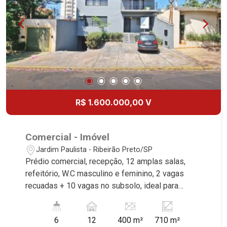
R$ 1.600.000,00 V
Comercial - Imóvel
Jardim Paulista - Ribeirão Preto/SP
Prédio comercial, recepção, 12 amplas salas,
refeitório, W.C masculino e feminino, 2 vagas
recuadas + 10 vagas no subsolo, ideal para
empresas de grande porte, excelente
localização, próximo à Avenida Meira Junior.
6
12
400 m²
710 m²
Martinelli Imobiliária, referência no mercado