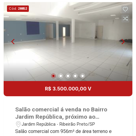
Entrada para funcionários - Piscina - Jardim - 37
Cód.
28852
vagas Martinelli Imobiliária, referência no
mercado imobiliário desde 2000. Especialistas
em Venda, Locação e Lançamentos! Avenida
João Fiúsa, 1051 - Alto da Boa Vista | Ribeirão
Preto.
R$ 3.500.000,00 V
Salão comercial á venda no Bairro
Jardim República, próximo ao
Supermercado Savegnago - Ribeirão
Jardim República - Ribeirão Preto/SP
Preto/SP.
Salão comercial com 956m² de área terreno e