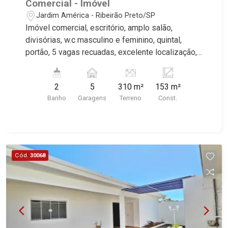
Comercial - Imóvel
Jardim América - Ribeirão Preto/SP
Imóvel comercial, escritório, amplo salão,
divisórias, w.c masculino e feminino, quintal,
portão, 5 vagas recuadas, excelente localização,
próximo a Avenida Nove de Julho. * Imóvel
alugado, ideal para renda.*
2
5
310 m²
153 m²
Banho
Garagens
Terreno
Const.
Cód.
30068