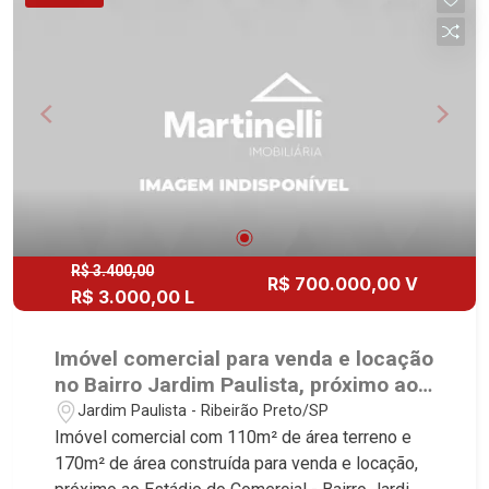
R$ 3.400,00
R$ 700.000,00 V
R$ 3.000,00 L
Imóvel comercial para venda e locação
no Bairro Jardim Paulista, próximo ao
Estádio do Comercial - Ribeirão
Jardim Paulista - Ribeirão Preto/SP
Preto/SP.
Imóvel comercial com 110m² de área terreno e
170m² de área construída para venda e locação,