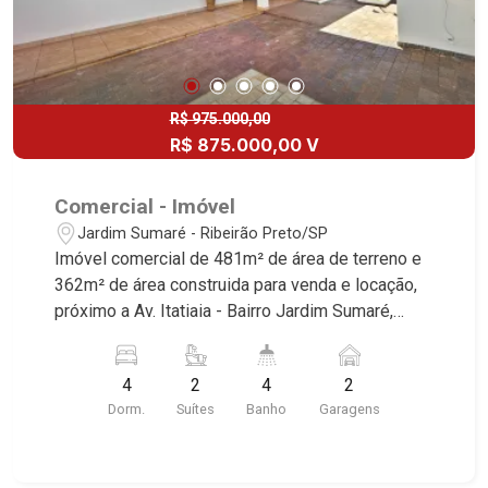
R$ 975.000,00
R$ 875.000,00 V
Comercial - Imóvel
Jardim Sumaré - Ribeirão Preto/SP
Imóvel comercial de 481m² de área de terreno e
362m² de área construida para venda e locação,
próximo a Av. Itatiaia - Bairro Jardim Sumaré,
Ribeirão Preto/SP. Conheça as características
deste imóvel que a Martinelli Imobiliária
4
2
4
2
selecionou para você: - 481m² de área de terreno
Dorm.
Suítes
Banho
Garagens
e 362m² de área construida - 4 dormitórios com
armários sendo 2 suítes - Banheiro social - Sala
2 ambientes - Lavabo - Cozinha planejada - Área