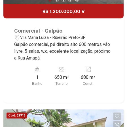
R$ 1.200.000,00 V
Comercial - Galpão
Vila Maria Luiza - Ribeirão Preto/SP
Galpão comercial, pé direito alto 600 metros vão
livre, 5 salas, w.c, excelente localização, próximo
a Rua Amapá.
1
650 m²
680 m²
Banho
Terreno
Const.
Cód.
29713