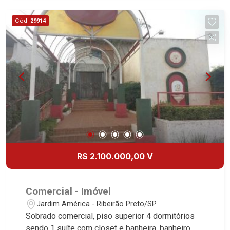
de serviço - Varanda com piscina - Quintal -
Corredor lateral - Jardim - Iluminação - 2 vagas
Cód.
29914
Martinelli Imobiliária, referência no mercado
imobiliário desde 2000. Especialistas em Venda,
Locação e Lançamentos! Avenida João Fiúsa,
1051 - Alto da Boa Vista | Ribeirão Preto.
R$ 2.100.000,00 V
Comercial - Imóvel
Jardim América - Ribeirão Preto/SP
Sobrado comercial, piso superior 4 dormitórios
sendo 1 suíte com closet e banheira, banheiro