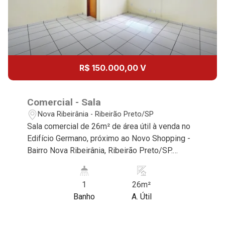
11
11:00
Aug/Tue
12
12:00
R$ 150.000,00 V
Aug/Wed
13
Comercial - Sala
13:00
Nova Ribeirânia - Ribeirão Preto/SP
Sala comercial de 26m² de área útil à venda no
Aug/Thu
Edifício Germano, próximo ao Novo Shopping -
14
Bairro Nova Ribeirânia, Ribeirão Preto/SP.
14:00
Conheça as características deste imóvel que a
Martinelli Imobiliária selecionou para você: -
Aug/Fri
1
26m²
26m² de área útil - W.C privativo - Condomínio
15
Banho
A. Útil
com recepção - Copa - W.C - Elevador Martinelli
15:00
Imobiliária, referência no mercado imobiliário
desde 2000! Avenida João Fiúsa, 1051 - Alto da