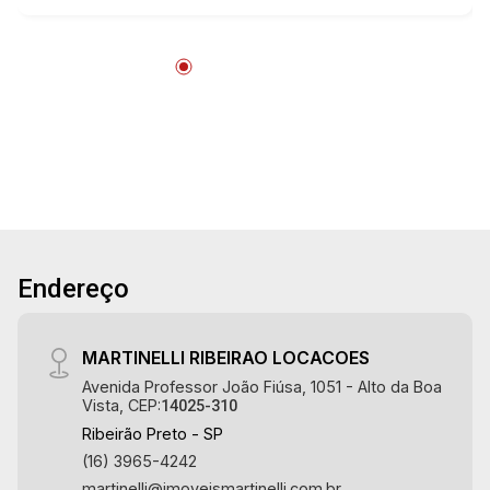
Aug/Sat
Boa Vista | Ribeirão Preto.
17
16:00
Aug/Mon
18
17:00
Aug/Tue
19
18:00
Endereço
Aug/Wed
20
MARTINELLI RIBEIRAO LOCACOES
Avenida Professor João Fiúsa, 1051 - Alto da Boa
Vista, CEP:
14025-310
Aug/Thu
Ribeirão Preto - SP
21
(16) 3965-4242
martinelli@imoveismartinelli.com.br