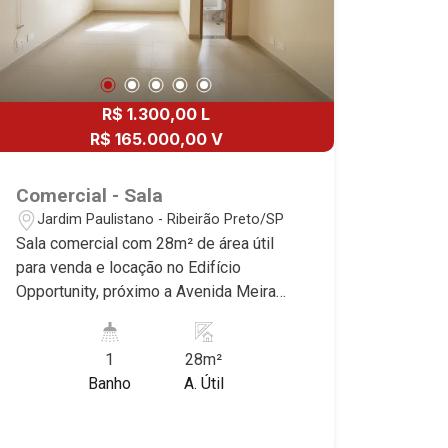
R$ 1.300,00 L
R$ 165.000,00 V
Comercial - Sala
Jardim Paulistano - Ribeirão Preto/SP
Sala comercial com 28m² de área útil
para venda e locação no Edifício
Opportunity, próximo a Avenida Meira
Júnior - Bairro Jardim Paulistano,
Ribeirão Preto/SP. Conheça as
1
28m²
características deste imóvel que a
Banho
A. Útil
Martinelli Imobiliária selecionou para
você: - 28m² de área útil - Sala com WC
privativo - Área comum com recepção,