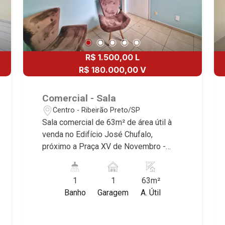
infraestrutura e qualidade de vida
incomparável. Atuamos nos bairros de
maior prestígio da região, como: Alto da
Boa Vista, Jardim Botânico, Jardim
Olhos D`Água, Vila do Golfe, City
R$ 1.500,00 L
Ribeirão, Jardim Canadá, Guaporé, Ilhas
R$ 180.000,00 V
do Sul, Jardim Nova Aliança, Boulevard,
Higienópolis, Sumaré, Jardim América,
Comercial - Sala
Alto do Ipê, Jardim Irajá, Royal Park,
Centro - Ribeirão Preto/SP
Jardim Califórnia, Quinta da Primavera,
Sala comercial de 63m² de área útil à
Bonfim Paulista, Vila Seixas, Jardim
venda no Edifício José Chufalo,
Paulista, Jardim Paulistano, Lagoinha,
próximo a Praça XV de Novembro -
Ribeirânia, Nova Ribeirânia, Jardim
Bairro Centro, Ribeirão Preto/SP.
Macedo, Jardim São Luiz, Centro,
Conheça as características deste
Jardim Flórida, Jardim Centenário,
1
1
63m²
imóvel que a Martinelli Imobiliária
Recreio das Acácias, Jardim Ana Maria,
Banho
Garagem
A. Útil
selecionou para você: - 63m² de área
San Marco, Vila Romana, Bosque dos
útil - 2 salas - Recepção - Divisórias - 1
Juritis, Jardim dos Guaporés e Bella
W.C - Copa - Iluminação - Ar-
Città Residencial e Industrial. Avenida