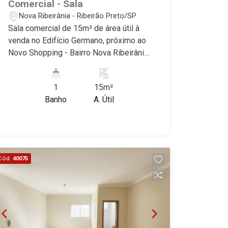
Comercial - Sala
Nova Ribeirânia - Ribeirão Preto/SP
Sala comercial de 15m² de área útil à
venda no Edifício Germano, próximo ao
Novo Shopping - Bairro Nova Ribeirânia,
Ribeirão Preto/SP. Conheça as
características deste imóvel que a
1
15m²
Martinelli Imobiliária selecionou para
Banho
A. Útil
você: - 15m² de área útil - W.C privativo
- Condomínio com recepção - Copa -
W.C - Elevador Martinelli Imobiliária,
referência no mercado imobiliário
desde 2000! Avenida João Fiúsa, 1051
Cód.
40075
- Alto da Boa Vista | Ribeirão Preto.