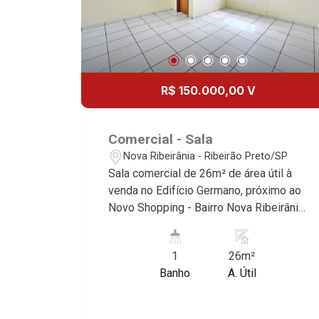
reconhecidos por sua segurança,
infraestrutura e qualidade de vida
incomparável. Atuamos nos bairros de
maior prestígio da região, como: Alto da
Boa Vista, Jardim Botânico, Jardim
R$ 150.000,00 V
Olhos D`Água, Vila do Golfe, City
Ribeirão, Jardim Canadá, Guaporé, Ilhas
do Sul, Jardim Nova Aliança, Boulevard,
Comercial - Sala
Higienópolis, Sumaré, Jardim América,
Nova Ribeirânia - Ribeirão Preto/SP
Alto do Ipê, Jardim Irajá, Royal Park,
Sala comercial de 26m² de área útil à
Jardim Califórnia, Quinta da Primavera,
venda no Edifício Germano, próximo ao
Bonfim Paulista, Vila Seixas, Jardim
Novo Shopping - Bairro Nova Ribeirânia,
Paulista, Jardim Paulistano, Lagoinha,
Ribeirão Preto/SP. Conheça as
Ribeirânia, Nova Ribeirânia, Jardim
características deste imóvel que a
Macedo, Jardim São Luiz, Centro,
1
26m²
Martinelli Imobiliária selecionou para
Jardim Flórida, Jardim Centenário,
Banho
A. Útil
você: - 26m² de área útil - W.C privativo
Recreio das Acácias, Jardim Ana Maria,
- Condomínio com recepção - Copa -
San Marco, Vila Romana, Bosque dos
W.C - Elevador Martinelli Imobiliária,
Juritis, Jardim dos Guaporés e Bella