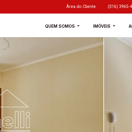
Área do Cliente
|
(016) 3965-
QUEM SOMOS
IMÓVEIS
A