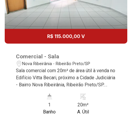
R$ 115.000,00 V
Comercial - Sala
Nova Ribeirânia - Ribeirão Preto/SP
Sala comercial com 20m² de área útil à venda no
Edifício Vitta Becari, próximo a Cidade Judiciária
- Bairro Nova Ribeirânia, Ribeirão Preto/SP.
Conheça as características deste imóvel que a
Martinelli Imobiliária selecionou para você: -
1
20m²
20m² de área útil - Sala com ar-condicionado -
Banho
A. Útil
WC privativo - Jardim de inverno - Iluminação
Martinelli Imobiliária - excelência absoluta no
mercado imobiliário de Ribeirão Preto.