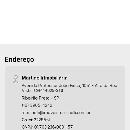
13
4
330m²
450m²
Banho
Garagens
Terreno
Const.
Aug/Fri
Endereço
Martinelli Imobiliária
Avenida Professor João Fiúsa, 1051 - Alto da Boa
Vista, CEP:
14025-310
Ribeirão Preto - SP
(16) 3965-4242
martinelli@imoveismartinelli.com.br
Creci: 22285-J
CNPJ: 01.703.236/0001-57