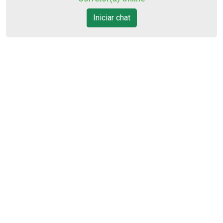
11
Iniciar chat
17:00
Aug/Tue
12
18:00
Aug/Wed
13
Aug/Thu
14
Aug/Fri
15
Cód.
7669