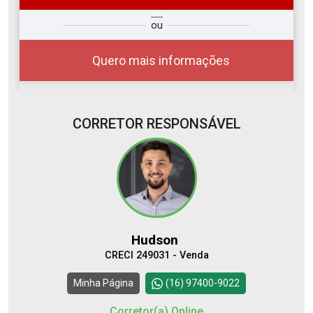
so
Qual o melhor dia e horário para
ou
r?
você?
Quero mais informações
CORRETOR RESPONSÁVEL
07
14:00
Aug/Fri
08
15:00
Hudson
Aug/Sat
CRECI 249031 - Venda
10
16:00
Continuar
Minha Página
(16) 97400-9022
Aug/Mon
Corretor(a) Online