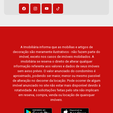
A Imobiliária informa que as mobílias e artigos de
decoração são meramente ilustrativos - não fazem parte do
imóvel, exceto nos casos de imóveis mobiliados. A
imobiliária se reserva o direito de alterar qualquer
informação referente aos valores e dados de seus imóveis
sem aviso prévio. O valor anunciado do condomínio é
aproximado, podendo ser maior, menor ou mesmo passível
de alteração no decorrer da locação. Pode ocorrer de algum
imóvel anunciado no site não estar mais disponível devido à
rotatividade. As solicitações feitas pelo site não implicam
em reserva, compra, venda ou locação de quaisquer
imóveis.