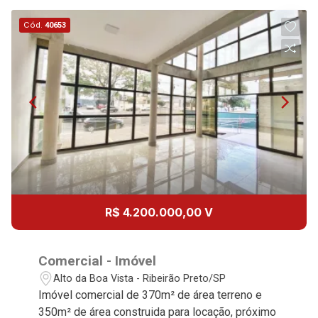
12:00
Aug/Wed
Cód.
40653
13
13:00
Aug/Thu
14
14:00
Aug/Fri
15
15:00
R$ 4.200.000,00 V
Aug/Sat
17
Comercial - Imóvel
16:00
Alto da Boa Vista - Ribeirão Preto/SP
Aug/Mon
Imóvel comercial de 370m² de área terreno e
350m² de área construida para locação, próximo