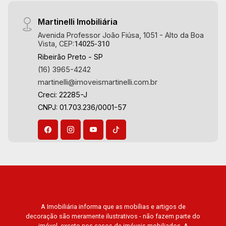
Martinelli Imobiliária
Avenida Professor João Fiúsa, 1051 - Alto da Boa
Vista, CEP:
14025-310
Ribeirão Preto - SP
(16) 3965-4242
martinelli@imoveismartinelli.com.br
Creci: 22285-J
CNPJ: 01.703.236/0001-57
A Imobiliária informa que as mobílias e artigos de
decoração são meramente ilustrativos - não fazem parte do
imóvel, exceto nos casos de imóveis mobiliados. A