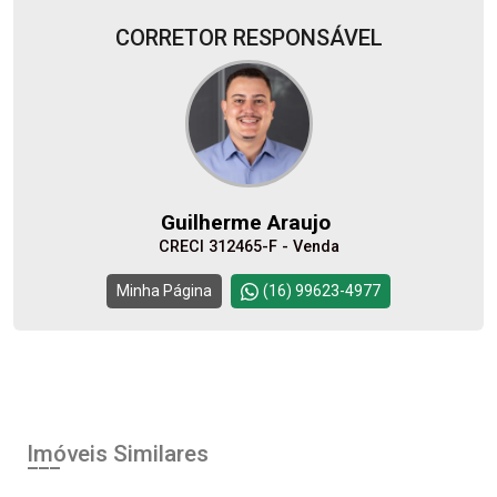
CORRETOR RESPONSÁVEL
07
08:00
Aug/Fri
08
09:00
Guilherme Araujo
Aug/Sat
CRECI 312465-F - Venda
10
10:00
Continuar
Minha Página
(16) 99623-4977
Aug/Mon
11
11:00
Aug/Tue
Imóveis Similares
12