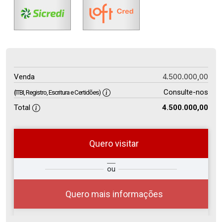
4.500.000,00
Venda
Consulte-nos
(ITBI, Registro, Escritura e Certidões)
Total
4.500.000,00
Quero visitar
so
Qual o melhor dia e horário para
ou
r?
você?
Quero mais informações