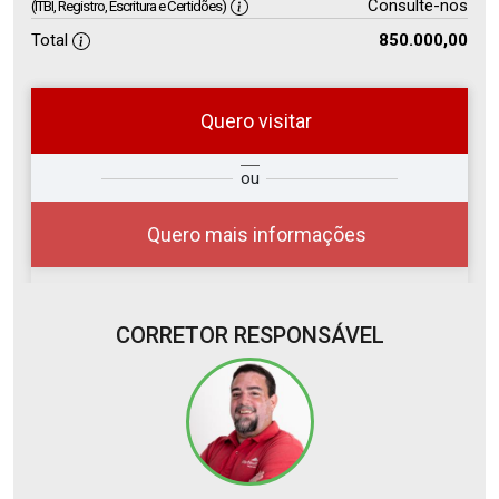
Consulte-nos
(ITBI, Registro, Escritura e Certidões)
Total
850.000,00
Quero visitar
so
Qual o melhor dia e horário para
ou
r?
você?
Quero mais informações
CORRETOR RESPONSÁVEL
07
08:00
Aug/Fri
08
09:00