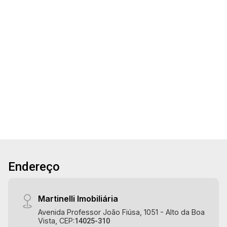
20
Imóvel comercial com 121m² de área terreno e
225m² de área construída à venda, próximo à Av.
Independência - Bairro Centro, Ribeirão
Aug/Thu
Preto/SP. Conheça as características deste
imóvel que a Martinelli Imobiliária selecionou
121m²
225m²
para você: - 121m² de área terreno e 225m² de
Terreno
Const.
área construída - São 3 imóveis Martinelli
Imobiliária - excelência absoluta no mercado
imobiliário de Ribeirão Preto. Referência em
imóveis de alto padrão, somos especialistas na
venda e locação de casas e terrenos
residenciais e comerciais nos bairros mais
desejados da Zona Sul, reconhecidos por sua
Endereço
segurança, infraestrutura e qualidade de vida
incomparável. Atuamos nos bairros de maior
prestígio da região, como: Alto da Boa Vista,
Martinelli Imobiliária
Jardim Botânico, Jardim Olhos D`Água, Vila do
Avenida Professor João Fiúsa, 1051 - Alto da Boa
Golfe, City Ribeirão, Jardim Canadá, Guaporé,
Vista, CEP:
14025-310