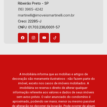
Ilhas do Sul, Jardim Nova Aliança, Boulevard,
Ribeirão Preto - SP
Higienópolis, Sumaré, Jardim América, Alto do
(16) 3965-4242
Ipê, Jardim Irajá, Royal Park, Jardim Califórnia,
martinelli@imoveismartinelli.com.br
Quinta da Primavera, Bonfim Paulista, Vila
Creci: 22285-J
Seixas, Jardim Paulista, Jardim Paulistano,
CNPJ: 01.703.236/0001-57
Lagoinha, Ribeirânia, Nova Ribeirânia, Jardim
Macedo, Jardim São Luiz, Centro, Jardim
Flórida, Jardim Centenário, Recreio das Acácias,
Jardim Ana Maria, San Marco, Vila Romana,
Bosque dos Juritis, Jardim dos Guaporés e
Bella Città Residencial e Industrial. Avenida
João Fiúsa, 1051 - Alto da Boa Vista | Ribeirão
Preto
A Imobiliária informa que as mobílias e artigos de
decoração são meramente ilustrativos - não fazem parte do
imóvel, exceto nos casos de imóveis mobiliados. A
imobiliária se reserva o direito de alterar qualquer
informação referente aos valores e dados de seus imóveis
sem aviso prévio. O valor anunciado do condomínio é
aproximado, podendo ser maior, menor ou mesmo passível
de alteração no decorrer da locação. Pode ocorrer de algum