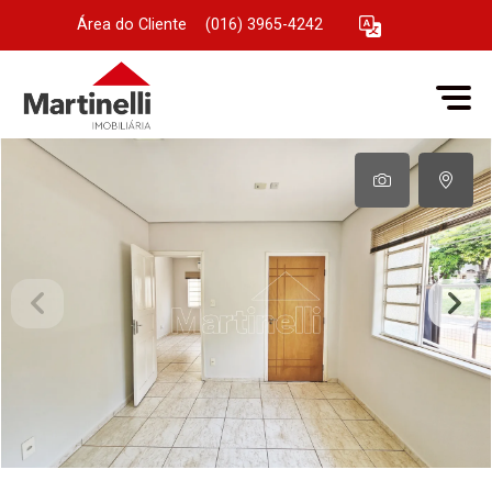
Área do Cliente
|
(016) 3965-4242