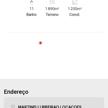
Especialistas em Venda e Locação! Avenida
11
1.890m²
1.200m²
João Fiúsa, 1051 - Alto da Boa Vista | Ribeirão
Banho
Terreno
Const.
Preto.
Endereço
MARTINELLI RIBEIRAO LOCACOES