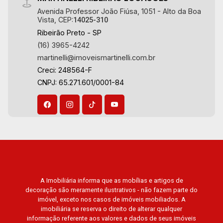
Avenida Professor João Fiúsa, 1051 - Alto da Boa
Vista, CEP:
14025-310
Ribeirão Preto - SP
(16) 3965-4242
martinelli@imoveismartinelli.com.br
Creci: 248564-F
CNPJ: 65.271.601/0001-84
A Imobiliária informa que as mobílias e artigos de
decoração são meramente ilustrativos - não fazem parte do
imóvel, exceto nos casos de imóveis mobiliados. A
imobiliária se reserva o direito de alterar qualquer
informação referente aos valores e dados de seus imóveis