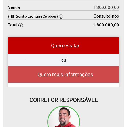
1.800.000,00
Venda
Consulte-nos
(ITBI, Registro, Escritura e Certidões)
Total
1.800.000,00
Quero visitar
ra
?
Alugar
ou
Comprar
Deseja
ou
ê?
Quero mais informações
CORRETOR RESPONSÁVEL
Alugar
Comprar