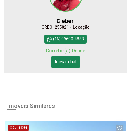
Cleber
CRECI 255021 - Locação
Continuar
(16) 99600-4883
Corretor(a) Online
Iniciar chat
Imóveis Similares
Cód.
11381