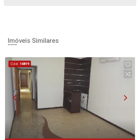
Aug/Wed
13
11:00
Aug/Thu
Imóveis Similares
14
12:00
Aug/Fri
Cód.
14819
15
13:00
Aug/Sat
17
14:00
Aug/Mon
18