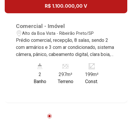
15:00
R$ 1.100.000,00 V
Aug/Tue
19
Comercial - Imóvel
16:00
Alto da Boa Vista - Ribeirão Preto/SP
Aug/Wed
Prédio comercial, recepção, 8 salas, sendo 2
com armários e 3 com ar condicionado, sistema
20
câmera, pânico, cabeamento digital, clara boia,
17:00
cozinha/copa, área de serviço, 1 depósito,
Aug/Thu
banheiro masculino/feminino, banheiro serviço,
2
297m²
199m²
excelente localização, próximo as avenidas
21
Banho
Terreno
Const.
Independência e João Fiusa.
18:00
Aug/Fri
22
Aug/Sat