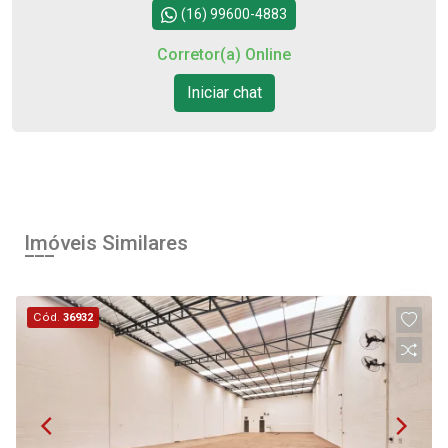
Continuar
(16) 99600-4883
Corretor(a) Online
Iniciar chat
Imóveis Similares
Cód.
36932