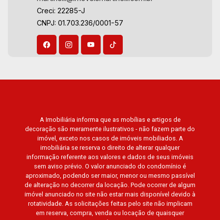
Paulistano, Lagoinha, Ribeirânia, Nova Ribeirânia,
Creci: 22285-J
Jardim Macedo, Jardim São Luiz, Centro, Jardim
CNPJ: 01.703.236/0001-57
Flórida, Jardim Centenário, Recreio das Acácias,
Jardim Ana Maria, San Marco, Vila Romana,
Bosque dos Juritis, Jardim dos Guaporés e
Bella Città Residencial e Industrial. Avenida
João Fiúsa, 1051 - Alto da Boa Vista | Ribeirão
Preto.
A Imobiliária informa que as mobílias e artigos de
decoração são meramente ilustrativos - não fazem parte do
imóvel, exceto nos casos de imóveis mobiliados. A
imobiliária se reserva o direito de alterar qualquer
informação referente aos valores e dados de seus imóveis
sem aviso prévio. O valor anunciado do condomínio é
aproximado, podendo ser maior, menor ou mesmo passível
de alteração no decorrer da locação. Pode ocorrer de algum
imóvel anunciado no site não estar mais disponível devido à
rotatividade. As solicitações feitas pelo site não implicam
em reserva, compra, venda ou locação de quaisquer