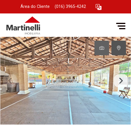
Área do Cliente
|
(016) 3965-4242