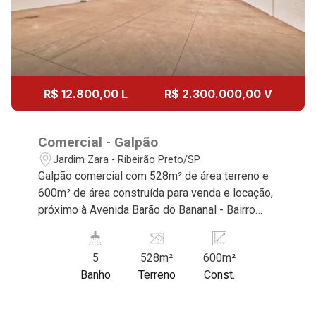
R$ 12.800,00 L
R$ 2.300.000,00 V
Comercial - Galpão
Jardim Zara - Ribeirão Preto/SP
Galpão comercial com 528m² de área terreno e
600m² de área construída para venda e locação,
próximo à Avenida Barão do Bananal - Bairro
Jardim Zara, Ribeirão Preto/SP. Conheça as
características deste imóvel que a Martinelli
5
528m²
600m²
Imobiliária selecionou para você: - 528m² de
Banho
Terreno
Const.
área terreno e 600m² de área construída - Salão
- 2 escritórios com piso porcelanato - 5 WCs
masculino, feminino e adaptado - Copa -