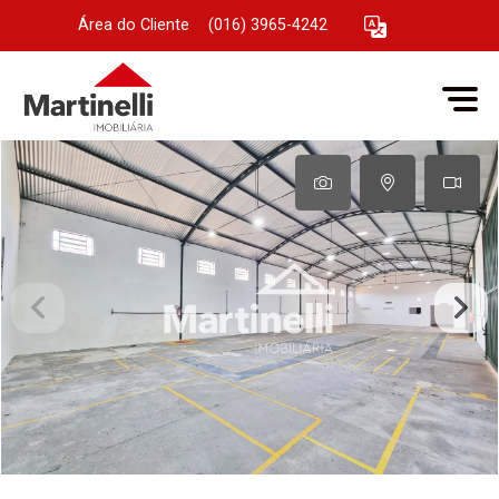
Área do Cliente
|
(016) 3965-4242