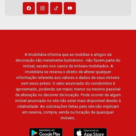
Flórida, Jardim Centenário, Recreio das Acácias,
Jardim Ana Maria, San Marco, Vila Romana,
Bosque dos Juritis, Jardim dos Guaporés e
Bella Città Residencial e Industrial. Avenida
João Fiúsa, 1051 - Alto da Boa Vista | Ribeirão
Preto.
A Imobiliária informa que as mobílias e artigos de
decoração são meramente ilustrativos - não fazem parte do
imóvel, exceto nos casos de imóveis mobiliados. A
imobiliária se reserva o direito de alterar qualquer
informação referente aos valores e dados de seus imóveis
sem aviso prévio. O valor anunciado do condomínio é
aproximado, podendo ser maior, menor ou mesmo passível
de alteração no decorrer da locação. Pode ocorrer de algum
imóvel anunciado no site não estar mais disponível devido à
rotatividade. As solicitações feitas pelo site não implicam
em reserva, compra, venda ou locação de quaisquer
imóveis.