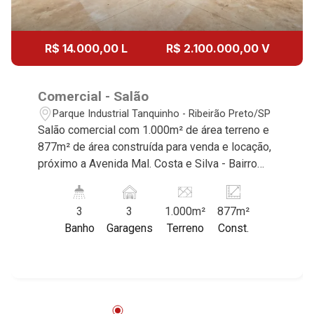
R$ 14.000,00 L
R$ 2.100.000,00 V
Comercial - Salão
Parque Industrial Tanquinho - Ribeirão Preto/SP
Salão comercial com 1.000m² de área terreno e
877m² de área construída para venda e locação,
próximo a Avenida Mal. Costa e Silva - Bairro
Parque Industrial Tanquinho, Ribeirão Preto/SP.
Conheça as características deste imóvel que a
3
3
1.000m²
877m²
Martinelli Imobiliária selecionou para você: -
Banho
Garagens
Terreno
Const.
1.000m² de área terreno e 877m² de área
construída - Recepção - 5 salas - 2 WCs
masculino e feminino - Vestiário - Cozinha -
Área de serviço - Refeitório - Mezanino - Portão
basculante - Entrada para caminhões - Carga e