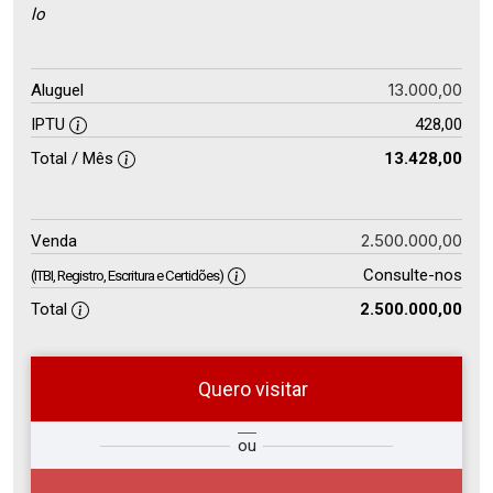
lo
13.000,00
Aluguel
IPTU
428,00
Total / Mês
13.428,00
2.500.000,00
Venda
Consulte-nos
(ITBI, Registro, Escritura e Certidões)
Total
2.500.000,00
Quero visitar
ra
?
Alugar
ou
Comprar
Deseja
ou
ê?