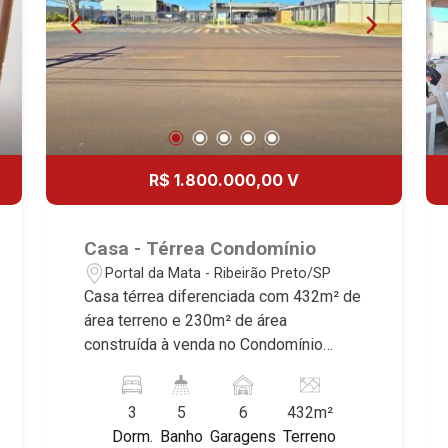
R$ 1.800.000,00 V
Casa - Térrea Condomínio
Portal da Mata - Ribeirão Preto/SP
Casa térrea diferenciada com 432m² de
área terreno e 230m² de área
construída à venda no Condomínio
Vivendas da Mata, próximo ao
Shopping Iguatemi - Bairro Portal da
3
5
6
432m²
Mata, Ribeirão Preto/SP. Conheça as
Dorm.
Banho
Garagens
Terreno
características deste imóvel que a