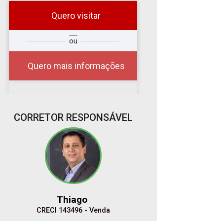
Quero visitar
r
Qual o melhor dia e
ou
?
horário para você?
Quero mais informações
07
CORRETOR RESPONSÁVEL
08:00
Aug/Fri
08
09:00
Aug/Sat
Thiago
10
CRECI 143496 - Venda