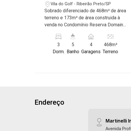
Vila do Golf - Ribeirão Preto/SP
Sobrado diferenciado de 468m² de área
terreno e 173m² de área construida à
venda no Condomínio Reserva Domaine
Eco Residence, próximo ao Shopping
Iguatemi - Bairro Vila do Golf, Ribeirão
3
5
4
468m²
Preto/SP. Conheça as características
Dorm.
Banho
Garagens
Terreno
deste imóvel que a Martinelli
Imobiliária selecionou para você: -
468m² de área terreno e 173m² de área
construida - 3 suítes - Sala 2 ambientes
- Lavabo - Cozinha - Área de serviço -
Dependência de empregada - Lazer
com churrasqueira - Quintal - Corredor
Endereço
lateral - Jardim - 4 vagas sendo 2
cobertas - Fino acabamento - Alto
padrão Martinelli Imobiliária, referência
Martinelli I
no mercado imobiliário desde 2000!
Avenida Prof
Avenida João Fiúsa, 1051 - Alto da Boa