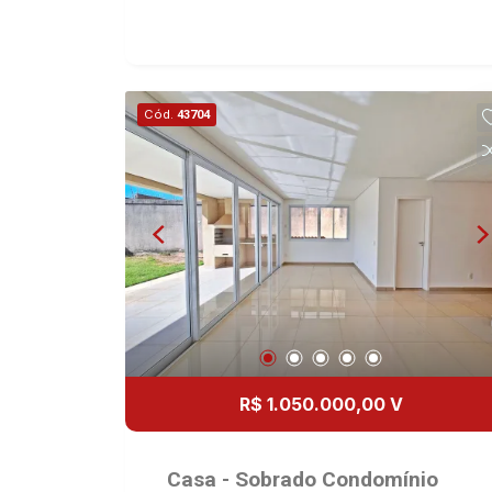
Ribeirão Shopping. Martinelli
Imobiliária, referência no mercado
imobiliário desde 2000. Especialistas
em Venda e Locação! Avenida João
Cód.
43704
Fiúsa, 1051 - Alto da Boa Vista
| Ribeirão Preto.
R$ 1.050.000,00 V
Casa - Sobrado Condomínio