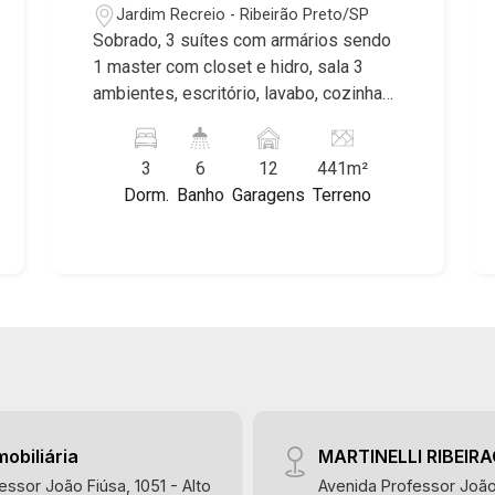
da região, incluindo: Reserva Santa
Jardim Recreio - Ribeirão Preto/SP
Luisa, Buganville, Jardim Olhos D`Água,
Sobrado, 3 suítes com armários sendo
Borda do Parque, Borda da Mata, Bela
1 master com closet e hidro, sala 3
Vista, Terras Alpha, Alphaville I, II e III,
ambientes, escritório, lavabo, cozinha
Jardim Nova Aliança Sul, Alto do Vale,
planejada, despensa, área de serviço,
Colina do Golfe, Terras de Florença,
dependência de empregada, sacada,
Terras de Siena, Quinta dos Ventos,
3
6
12
441m²
lazer com piscina aquecida e
Buona Vitta Ribeirão, Ipê Rosa, Ipê
Dorm.
Banho
Garagens
Terreno
churrasqueira, academia, vestiário,
Amarelo, Ipê Roxo, Ipê Branco, Vila
quintal, aquecedor solar, alarme, cerca
Romana, Reserva Imperial, Quinta da
elétrica, 12 vagas sendo 6 cobertas,
Primavera, Praça das Árvores, Praça
excelente localização, próximo ao
dos Pássaros, Praça das Flores,
Colégio Vita Et Pax.
Guaporé 1, 2 e 3, Colina do Sabiá, San
Marco, Village Monet, Arara Vermelha,
Arara Verde, Arara Azul, Verona, Milano,
Manacás, Bella Città, Paineiras, Aroeira,
Figueira Branca, Pirangueira, Jardim
Saint Gerard, Buritis, Quinta da Boa
mobiliária
MARTINELLI RIBEIR
Vista, Santorini, Siena, Alto do Castelo,
essor João Fiúsa, 1051 - Alto
Avenida Professor João 