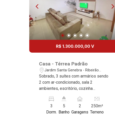
R$ 1.300.000,00 V
Casa - Térrea Padrão
Jardim Santa Genebra - Ribeirão
Preto/SP
Sobrado, 3 suítes com armários sendo
2 com ar-condicionado, sala 2
ambientes, escritório, cozinha
planejada, área de serviço, varanda
gourmet com churrasqueira, piscina
3
5
2
250m²
aquecida, iluminação, 2 vagas,
Dorm.
Banho
Garagens
Terreno
excelente localização, próximo ao