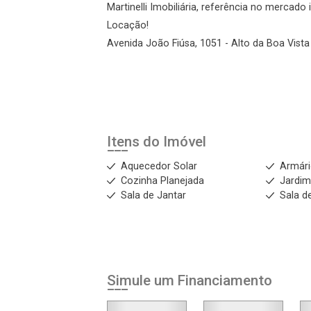
Agendar Visita
Martinelli Imobiliária, referência no mercado
Locação!
Avenida João Fiúsa, 1051 - Alto da Boa Vista 
ncordo com os
acidade
r Cadastro
Itens do Imóvel
Aquecedor Solar
Armár
Cozinha Planejada
Jardi
Sala de Jantar
Sala de
Simule um Financiamento