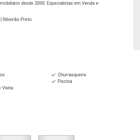
Fazer Agendamento
Continuar
 imobiliário desde 2000. Especialistas em Venda e
| Ribeirão Preto.
ios
Churrasqueira
m
Piscina
 Visita