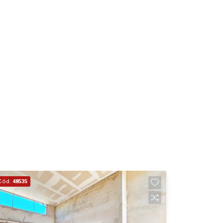
15
15:00
Aug/Sat
17
16:00
Aug/Mon
18
17:00
Aug/Tue
19
18:00
Aug/Wed
Cód.
48535
20
Aug/Thu