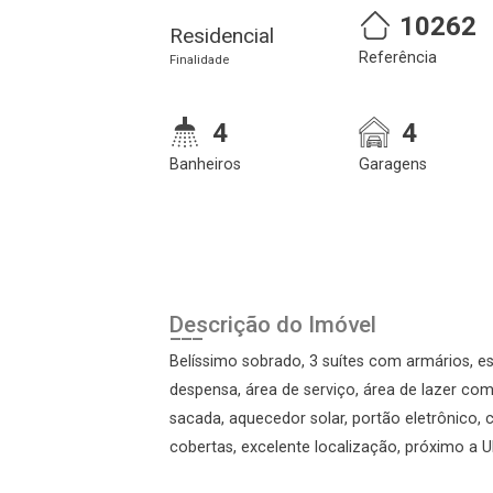
10262
Residencial
Referência
Cadastre-se
Realize o login
Finalidade
4
4
Banheiros
Garagens
Login
Descrição do Imóvel
Belíssimo sobrado, 3 suítes com armários, esc
Esqueci minha senha
despensa, área de serviço, área de lazer com p
Cadastre-se
sacada, aquecedor solar, portão eletrônico, 
cobertas, excelente localização, próximo a 