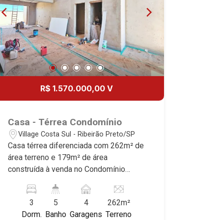
21
Aug/Fri
R$ 1.570.000,00 V
Casa - Térrea Condomínio
Village Costa Sul - Ribeirão Preto/SP
Casa térrea diferenciada com 262m² de
área terreno e 179m² de área
construída à venda no Condomínio
Jardins do Mirante, próximo ao Guaporé
- Bairro Cond. Jardins Do Mirante,
3
5
4
262m²
Ribeirão Preto/SP. Conheça as
Dorm.
Banho
Garagens
Terreno
características deste imóvel que a