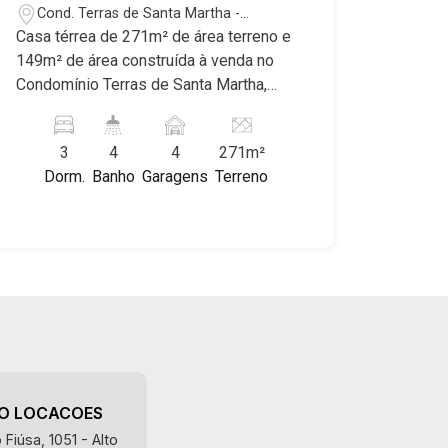
por sua segurança, infraestrutura
Cond. Terras de Santa Martha -
completa e qualidade de vida
Ribeirão Preto/SP
Casa térrea de 271m² de área terreno e
incomparável. Atuamos nos
149m² de área construída à venda no
empreendimentos de maior prestígio
Condomínio Terras de Santa Martha,
da região, incluindo: Reserva Santa
próximo ao Ribeirão Shopping - Bairro
Luisa, Buganville, Jardim Olhos D`Água,
Cond. Terras de Santa Martha, Ribeirão
Borda do Parque, Borda da Mata, Bela
3
4
4
271m²
Preto/SP. Conheça as características
Vista, Terras Alpha, Alphaville I, II e III,
Dorm.
Banho
Garagens
Terreno
deste imóvel que a Martinelli
Jardim Nova Aliança Sul, Alto do Vale,
Imobiliária selecionou para você: -
Colina do Golfe, Terras de Florença,
271m² de área terreno e 149m² de área
Terras de Siena, Quinta dos Ventos,
construída - 3 suítes - Sala 2 ambientes
Buona Vitta Ribeirão, Ipê Rosa, Ipê
- Escritório - Cozinha com cooktop -
Amarelo, Ipê Roxo, Ipê Branco, Vila
Área de serviço - Varanda gourmet com
Romana, Reserva Imperial, Quinta da
churrasqueira - Piscina - Vestiário -
Primavera, Praça das Árvores, Praça
Quintal - Corredor lateral - Jardim -
dos Pássaros, Praça das Flores,
Preparação para água quente - 4 vagas
Guaporé 1, 2 e 3, Colina do Sabiá, San
sendo 2 cobertas Martinelli Imobiliária,
Marco, Village Monet, Arara Vermelha,
AO LOCACOES
referência no mercado imobiliário
Arara Verde, Arara Azul, Verona, Milano,
Fiúsa, 1051 - Alto
desde 2000! Avenida João Fiúsa, 1051