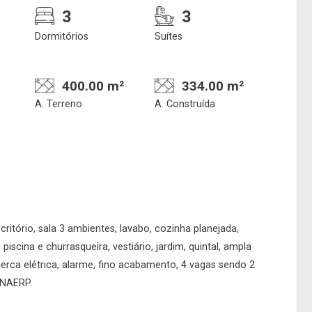
3
3
Dormitórios
Suítes
Confirmar dados da
Onde deseja encontra
visita
nosso corretor
400.00 m²
334.00 m²
A. Terreno
A. Construída
07/08/2026
08h00
Imobiliária
No imóvel
ritório, sala 3 ambientes, lavabo, cozinha planejada,
iscina e churrasqueira, vestiário, jardim, quintal, ampla
cerca elétrica, alarme, fino acabamento, 4 vagas sendo 2
UNAERP.