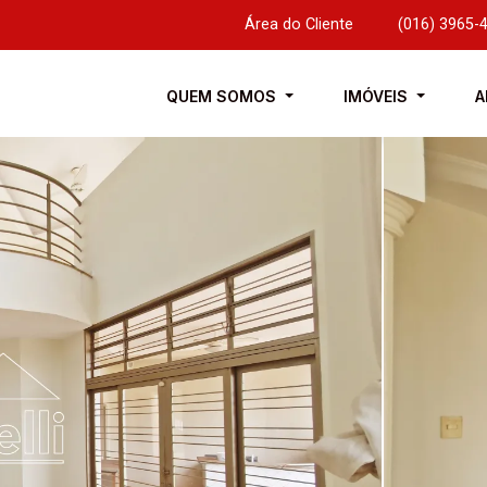
Área do Cliente
|
(016) 3965-
QUEM SOMOS
IMÓVEIS
A