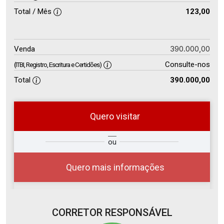
Total / Mês
123,00
390.000,00
Venda
Consulte-nos
(ITBI, Registro, Escritura e Certidões)
Total
390.000,00
Quero visitar
so
Qual o melhor dia e horário para
ou
r?
você?
Quero mais informações
CORRETOR RESPONSÁVEL