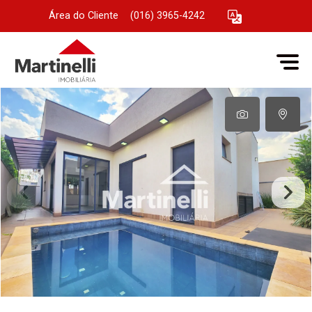
Área do Cliente
|
(016) 3965-4242