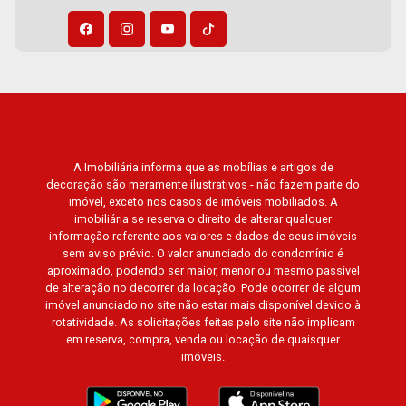
Árvores, Praça dos Pássaros, Praça das Flores,
Guaporé 1, 2 e 3, Colina do Sabiá, San Marco,
Village Monet, Arara Vermelha, Arara Verde,
Arara Azul, Verona, Milano, Manacás, Bella Città,
Paineiras, Aroeira, Figueira Branca, Pirangueira,
Jardim Saint Gerard, Buritis, Quinta da Boa Vista,
Santorini, Siena, Alto do Castelo, Portal da Mata,
Villa Dei Fiori, Vivendas da Mata, Jatobá, Colina
A Imobiliária informa que as mobílias e artigos de
decoração são meramente ilustrativos - não fazem parte do
Verde, Royal Park, Mirante do Royal Park, Santa
imóvel, exceto nos casos de imóveis mobiliados. A
Fé, Villa Victória, Bosque das Colinas, Fazenda
imobiliária se reserva o direito de alterar qualquer
Santa Maria, Baraúna Residencial, Villa de
informação referente aos valores e dados de seus imóveis
Buenos Aires, Magnólias, Vila do Golfe, Vila
sem aviso prévio. O valor anunciado do condomínio é
aproximado, podendo ser maior, menor ou mesmo passível
Verde, Country Village, San Remo, Residencial
de alteração no decorrer da locação. Pode ocorrer de algum
Jardim Canadá, Torino, Città di Positano, San
imóvel anunciado no site não estar mais disponível devido à
Diego, Quinta da Alvorada, Monte Rey, Garden
rotatividade. As solicitações feitas pelo site não implicam
Villa e Quinta do Golfe. Avenida João Fiúsa,
em reserva, compra, venda ou locação de quaisquer
imóveis.
1051 - Alto da Boa Vista | Ribeirão Preto.