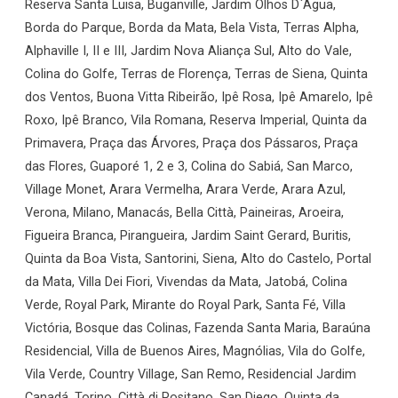
Reserva Santa Luisa, Buganville, Jardim Olhos D`Água,
Borda do Parque, Borda da Mata, Bela Vista, Terras Alpha,
Alphaville I, II e III, Jardim Nova Aliança Sul, Alto do Vale,
Colina do Golfe, Terras de Florença, Terras de Siena, Quinta
dos Ventos, Buona Vitta Ribeirão, Ipê Rosa, Ipê Amarelo, Ipê
Roxo, Ipê Branco, Vila Romana, Reserva Imperial, Quinta da
Primavera, Praça das Árvores, Praça dos Pássaros, Praça
das Flores, Guaporé 1, 2 e 3, Colina do Sabiá, San Marco,
Village Monet, Arara Vermelha, Arara Verde, Arara Azul,
Verona, Milano, Manacás, Bella Città, Paineiras, Aroeira,
Figueira Branca, Pirangueira, Jardim Saint Gerard, Buritis,
Quinta da Boa Vista, Santorini, Siena, Alto do Castelo, Portal
da Mata, Villa Dei Fiori, Vivendas da Mata, Jatobá, Colina
Verde, Royal Park, Mirante do Royal Park, Santa Fé, Villa
Victória, Bosque das Colinas, Fazenda Santa Maria, Baraúna
Residencial, Villa de Buenos Aires, Magnólias, Vila do Golfe,
Vila Verde, Country Village, San Remo, Residencial Jardim
Canadá, Torino, Città di Positano, San Diego, Quinta da