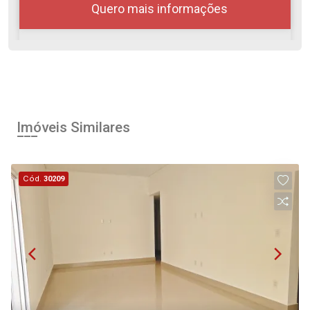
Quero mais informações
08
08:00
Aug/Sat
Imóveis Similares
10
09:00
Cód.
30209
Aug/Mon
11
10:00
Continuar
Aug/Tue
12
11:00