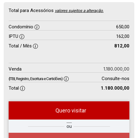
Total para Acessórios
valores sujeitos a alteração.
Condomínio
650,00
IPTU
162,00
Total / Mês
812,00
1.180.000,00
Venda
Consulte-nos
(ITBI, Registro, Escritura e Certidões)
Total
1.180.000,00
Quero visitar
so
Qual o melhor dia e horário para
ou
r?
você?