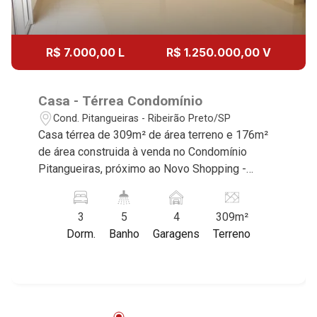
Aug/Wed
13
12:00
R$ 7.000,00 L
R$ 1.250.000,00 V
Aug/Thu
14
Casa - Térrea Condomínio
Cond. Pitangueiras - Ribeirão Preto/SP
Casa térrea de 309m² de área terreno e 176m²
Aug/Fri
de área construida à venda no Condomínio
15
Pitangueiras, próximo ao Novo Shopping -
Ribeirão Preto/SP. Conheça as características
deste imóvel que a Martinelli Imobiliária
Aug/Sat
3
5
4
309m²
selecionou para você: - 309m² de área terreno e
17
Dorm.
Banho
Garagens
Terreno
176m² de área construida - 3 suítes com
armários - Sala 2 ambientes com pé direito alto
- Lavabo - Cozinha e área de serviço planejadas
Aug/Mon
- Espaço gourmet com churrasqueira - Piscina -
18
Quintal - Corredor lateral - Paisagismo -